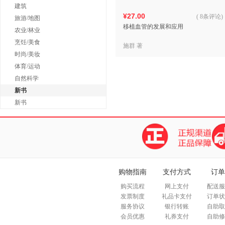
建筑
¥27.00
(
8条评论
)
旅游/地图
移植血管的发展和应用
农业/林业
烹饪/美食
施群 著
时尚/美妆
体育/运动
自然科学
新书
新书
购物指南
支付方式
订单
购买流程
网上支付
配送服
发票制度
礼品卡支付
订单状
服务协议
银行转账
自助取
会员优惠
礼券支付
自助修