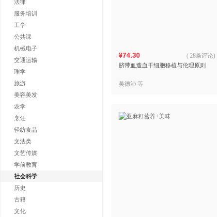
法律
服务培训
工学
公共课
机械电子
¥74.30
(
28条评论
)
交通运输
脐带血造血干细胞移植与伦理原则
理学
旅游
吴德沛 等
美容美发
农学
烹饪
轻纺食品
文法类
文艺传媒
学前教育
社会科学
历史
古籍
文化