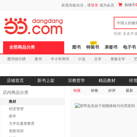
新
购物车
欢迎光临当当，请
登录
成为会员
窗
口
打
中国人的健
开
无
障
热搜:
多多罗
碍
传说
十日终
说
全部商品分类
图书
特装书
亲签书
电子书
明
页
图书排行榜
童书
中小学用书
小说
文学
青春文学
面,
按
科技
进口原版
电子书
Ctrl
加
波
店铺首页
新书上架
宗教哲学
精品教材
经
浪
键
销量
价格
好评
最新
店内商品分类
打
开
教材
导
经济管理
盲
模
医学
式
大学生素质教育
党政培训