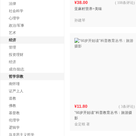
¥38.00
(
108条评论
)
法律
亚麻籽营养+美味
社会科学
心理学
孙建琴
政治/军事
艺术
经济
管理
投资理财
经济
成功/励志
哲学宗教
南怀瑾
证严上人
道教
佛教
¥11.80
(
3条评论
)
"60岁开始读"科普教育丛书：旅游摄
基督教
影
伦理学
金定根 著
逻辑学
马克思主义哲学