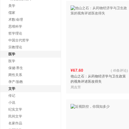
美学
儒家
术数/命理
思维科学
哲学理论
中国古代哲学
宗教理论
医学
医学
保健/养生
¥67.60
(
49条评论
)
两性关系
他山之石：从药物经济学与卫生政策
的视角评述医改得失
孕产/胎教
周吉芳
文学
传记
小说
纪实文学
民间文学
名家作品