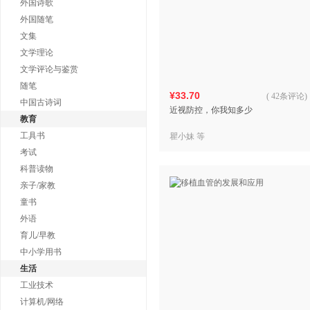
外国诗歌
外国随笔
文集
文学理论
文学评论与鉴赏
随笔
¥33.70
(
42条评论
)
中国古诗词
近视防控，你我知多少
教育
工具书
瞿小妹 等
考试
科普读物
亲子/家教
童书
外语
育儿/早教
中小学用书
生活
工业技术
计算机/网络