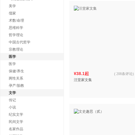
美学
儒家
术数/命理
思维科学
哲学理论
中国古代哲学
宗教理论
医学
医学
保健/养生
¥38.1起
(
208条评论
)
两性关系
汪堂家文集
孕产/胎教
文学
传记
小说
纪实文学
民间文学
名家作品