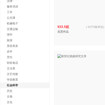
法律
服务培训
工学
公共课
机械电子
¥23.5起
(
43370条评论
)
交通运输
吴思作品
理学
旅游
美容美发
农学
烹饪
轻纺食品
文法类
文艺传媒
学前教育
社会科学
历史
古籍
文化