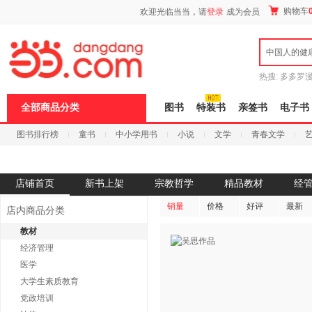
新
购物车
欢迎光临当当，请
登录
成为会员
窗
口
打
中国人的健
开
无
障
热搜:
多多罗
碍
传说
十日终
说
全部商品分类
图书
特装书
亲签书
电子书
明
页
图书排行榜
童书
中小学用书
小说
文学
青春文学
面,
按
科技
进口原版
电子书
Ctrl
加
波
店铺首页
新书上架
宗教哲学
精品教材
经
浪
键
销量
价格
好评
最新
店内商品分类
打
开
教材
导
经济管理
盲
模
医学
式
大学生素质教育
党政培训