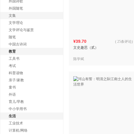
外国诗歌
外国随笔
文集
文学理论
文学评论与鉴赏
随笔
¥39.70
(
25条评论
)
中国古诗词
文史趣思（贰）
教育
工具书
陈学斌
考试
科普读物
亲子/家教
童书
外语
育儿/早教
中小学用书
生活
工业技术
计算机/网络