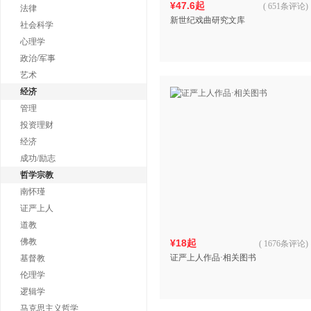
¥47.6起
(
651条评论
)
法律
新世纪戏曲研究文库
社会科学
心理学
政治/军事
艺术
经济
管理
投资理财
经济
成功/励志
哲学宗教
南怀瑾
证严上人
道教
佛教
¥18起
(
1676条评论
)
证严上人作品·相关图书
基督教
伦理学
逻辑学
马克思主义哲学