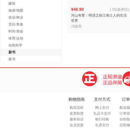
建筑
¥46.90
(
502条评论
)
旅游/地图
河山有誓：明清之际江南士人的生活
农业/林业
世界
烹饪/美食
冯贤亮
时尚/美妆
体育/运动
自然科学
新书
新书
购物指南
支付方式
订单
购买流程
网上支付
配送服
发票制度
礼品卡支付
订单状
服务协议
银行转账
自助取
会员优惠
礼券支付
自助修