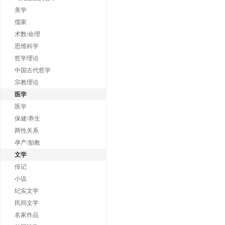
美学
儒家
术数/命理
思维科学
哲学理论
中国古代哲学
宗教理论
医学
医学
保健/养生
两性关系
孕产/胎教
文学
传记
小说
纪实文学
民间文学
名家作品