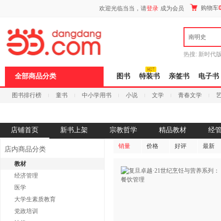
新
购物车
欢迎光临当当，请
登录
成为会员
窗
口
打
南明史
开
无
障
热搜:
新时代
碍
有兽焉全集
说
全部商品分类
图书
特装书
亲签书
电子书
明
页
图书排行榜
童书
中小学用书
小说
文学
青春文学
面,
按
科技
进口原版
电子书
Ctrl
加
波
店铺首页
新书上架
宗教哲学
精品教材
经
浪
键
销量
价格
好评
最新
店内商品分类
打
开
教材
导
经济管理
盲
模
医学
式
大学生素质教育
党政培训