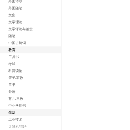
外国诗歌
外国随笔
文集
文学理论
文学评论与鉴赏
随笔
中国古诗词
教育
工具书
考试
科普读物
亲子/家教
童书
外语
育儿/早教
中小学用书
生活
工业技术
计算机/网络