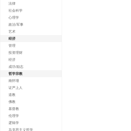
法律
社会科学
心理学
政治/军事
艺术
经济
管理
投资理财
经济
成功/励志
哲学宗教
南怀瑾
证严上人
道教
佛教
基督教
伦理学
逻辑学
马克思主义哲学