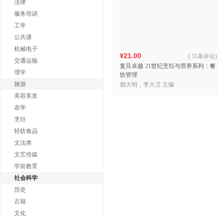
法律
服务培训
工学
公共课
机械电子
¥21.00
(
31条评论
)
交通运输
复旦卓越·21世纪烹饪与营养系列：餐
理学
饮管理
旅游
都大明，李大卫 主编
美容美发
农学
烹饪
轻纺食品
文法类
文艺传媒
学前教育
社会科学
历史
古籍
文化