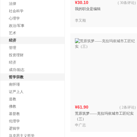
¥30.10
(
30条评论
)
法律
我的职业是编辑
社会科学
心理学
李又顺
政治/军事
艺术
经济
管理
投资理财
经济
成功/励志
哲学宗教
南怀瑾
证严上人
道教
佛教
¥61.90
(
2条评论
)
荒原筑梦——克拉玛依城市工匠纪实
基督教
（三）
伦理学
申广志
逻辑学
马克思主义哲学