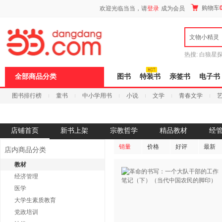
新
购物车
欢迎光临当当，请
登录
成为会员
窗
口
打
文物小精灵
开
无
障
热搜:
白狼星
碍
师3
重建秦
说
全部商品分类
图书
特装书
亲签书
电子书
明
页
图书排行榜
童书
中小学用书
小说
文学
青春文学
面,
按
科技
进口原版
电子书
Ctrl
加
波
店铺首页
新书上架
宗教哲学
精品教材
经
浪
键
销量
价格
好评
最新
店内商品分类
打
开
教材
导
经济管理
盲
模
医学
式
大学生素质教育
党政培训