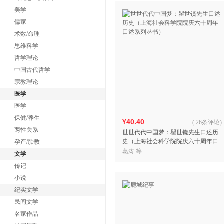
美学
儒家
术数/命理
思维科学
哲学理论
中国古代哲学
宗教理论
医学
医学
保健/养生
¥40.40
(
26条评论
)
两性关系
世世代代中国梦：瞿世镜先生口述历
史（上海社会科学院院庆六十周年口
孕产/胎教
述系列丛书）
葛涛 等
文学
传记
小说
纪实文学
民间文学
名家作品