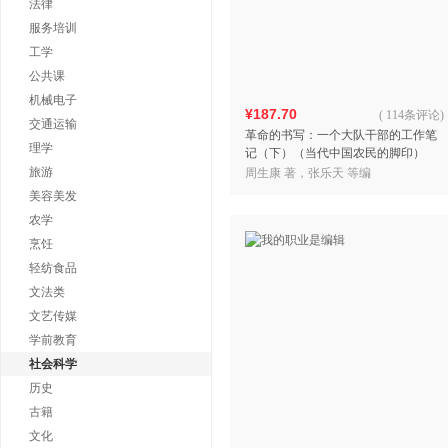
法律
服务培训
工学
公共课
机械电子
¥187.70
(
114条评论
)
交通运输
革命的书写：一个大队干部的工作笔
理学
记（下）（当代中国农民的脚印）
旅游
周生康 著，张乐天 等编
美容美发
农学
烹饪
轻纺食品
文法类
文艺传媒
学前教育
社会科学
历史
古籍
文化