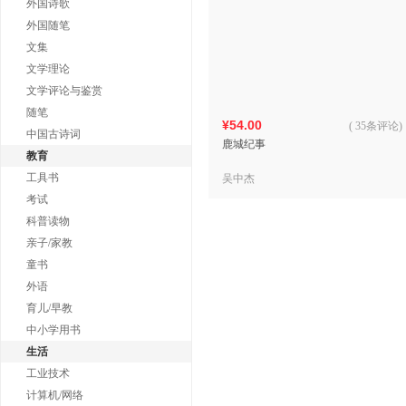
外国诗歌
外国随笔
文集
文学理论
文学评论与鉴赏
随笔
¥54.00
(
35条评论
)
中国古诗词
鹿城纪事
教育
工具书
吴中杰
考试
科普读物
亲子/家教
童书
外语
育儿/早教
中小学用书
生活
工业技术
计算机/网络