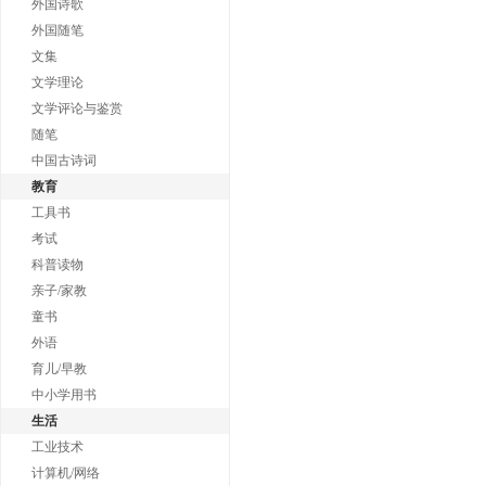
外国诗歌
外国随笔
文集
文学理论
文学评论与鉴赏
随笔
中国古诗词
教育
工具书
考试
科普读物
亲子/家教
童书
外语
育儿/早教
中小学用书
生活
工业技术
计算机/网络