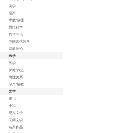
美学
儒家
术数/命理
思维科学
哲学理论
中国古代哲学
宗教理论
医学
医学
保健/养生
两性关系
孕产/胎教
文学
传记
小说
纪实文学
民间文学
名家作品