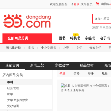
新
购物车
欢迎光临当当，请
登录
成为会员
窗
口
打
文物小精灵
开
无
障
热搜:
白狼星
碍
师3
重建秦
说
全部商品分类
图书
特装书
亲签书
电子书
明
页
图书排行榜
童书
中小学用书
小说
文学
青春文学
面,
按
科技
进口原版
电子书
Ctrl
加
波
店铺首页
新书上架
宗教哲学
精品教材
经
浪
键
销量
价格
好评
最新
店内商品分类
打
开
教材
导
经济管理
盲
模
医学
式
大学生素质教育
党政培训