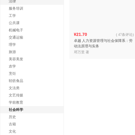
法律
服务培训
工学
公共课
机械电子
¥21.70
(
47条评论
)
交通运输
卓越 人力资源管理与社会保障系：劳
理学
动法原理与实务
旅游
邓万里 著
美容美发
农学
烹饪
轻纺食品
文法类
文艺传媒
学前教育
社会科学
历史
古籍
文化