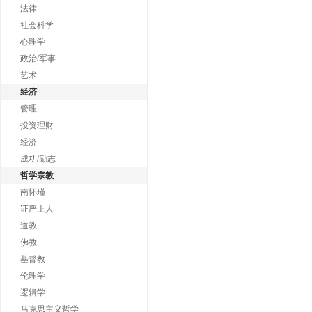
法律
社会科学
心理学
政治/军事
艺术
经济
管理
投资理财
经济
成功/励志
哲学宗教
南怀瑾
证严上人
道教
佛教
基督教
伦理学
逻辑学
马克思主义哲学