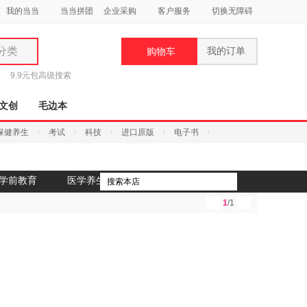
我的当当
当当拼团
企业采购
客户服务
切换无障碍
分类
我的订单
购物车
类
9.9元包
高级搜索
文创
毛边本
保健养生
考试
科技
进口原版
电子书
妆
学前教育
医学养生
品
1
/1
饰
鞋
用
饰