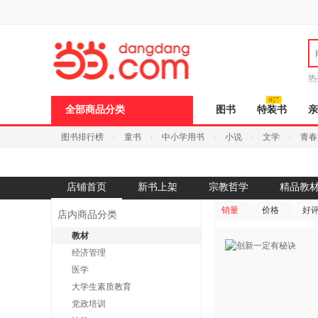
新
窗
口
打
开
无
障
热
碍
邮
说
全部商品分类
图书
特装书
亲
明
页
图书排行榜
童书
中小学用书
小说
文学
青春
面,
按
Ctrl
加
波
店铺首页
新书上架
宗教哲学
精品教
浪
键
销量
价格
好
店内商品分类
打
开
教材
导
经济管理
盲
模
医学
式
大学生素质教育
党政培训