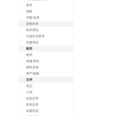
美学
儒家
术数/命理
思维科学
哲学理论
中国古代哲学
宗教理论
医学
医学
保健/养生
两性关系
孕产/胎教
文学
传记
小说
纪实文学
民间文学
名家作品