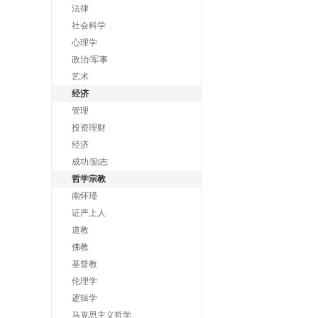
法律
社会科学
心理学
政治/军事
艺术
经济
管理
投资理财
经济
成功/励志
哲学宗教
南怀瑾
证严上人
道教
佛教
基督教
伦理学
逻辑学
马克思主义哲学