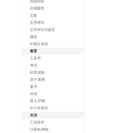
外国诗歌
外国随笔
文集
文学理论
文学评论与鉴赏
随笔
中国古诗词
教育
工具书
考试
科普读物
亲子/家教
童书
外语
育儿/早教
中小学用书
生活
工业技术
计算机/网络