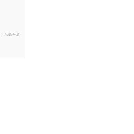
箱包皮
手表饰
运动户
汽车用
食品
(
140条评论
)
手机通
数码影
电脑办
大家电
家用电