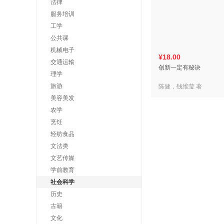
法律
服务培训
工学
公共课
机械电子
¥18.00
交通运输
创新一定有秘诀
理学
旅游
陈健，钱维莹 著
美容美发
农学
烹饪
轻纺食品
文法类
文艺传媒
学前教育
社会科学
历史
古籍
文化