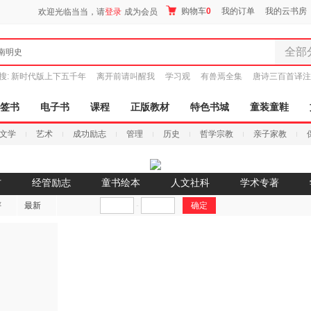
购物车
0
我的订单
我的云书房
欢迎光临当当，请
登录
成为会员
全部
南明史
全部分
搜:
新时代版上下五千年
离开前请叫醒我
学习观
有兽焉全集
唐诗三百首译注
尾品汇
图书
签书
电子书
课程
正版教材
特色书城
童装童鞋
电子书
文学
艺术
成功励志
管理
历史
哲学宗教
亲子家教
音像
影视
时尚美
材
经管励志
童书绘本
人文社科
学术专著
搜索
母婴用
评
最新
-
玩具
孕婴服
童装童
家居日
家具装
服装
鞋