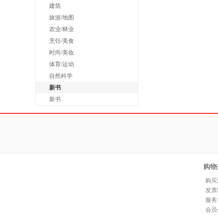
建筑
旅游/地图
农业/林业
烹饪/美食
时尚/美妆
体育/运动
自然科学
新书
新书
购物
购买
发票
服务
会员