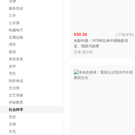
法律
服务培训
工学
公共课
机械电子
¥30.30
(
57条评论
)
交通运输
光影中国：1978年以来中国电影历
理学
史、现状与趋势
旅游
艾青,周少明
美容美发
农学
烹饪
轻纺食品
文法类
文艺传媒
学前教育
社会科学
历史
古籍
文化