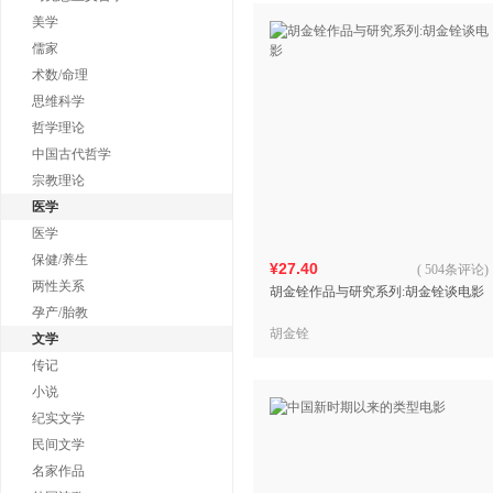
美学
儒家
术数/命理
思维科学
哲学理论
中国古代哲学
宗教理论
医学
医学
保健/养生
¥27.40
(
504条评论
)
两性关系
胡金铨作品与研究系列:胡金铨谈电影
孕产/胎教
胡金铨
文学
传记
小说
纪实文学
民间文学
名家作品