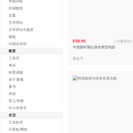
外国诗歌
外国随笔
文集
文学理论
文学评论与鉴赏
随笔
¥38.90
(
31条评论
)
中国古诗词
中国新时期以来的类型电影
教育
工具书
龚金平
考试
科普读物
亲子/家教
童书
外语
育儿/早教
中小学用书
生活
工业技术
计算机/网络