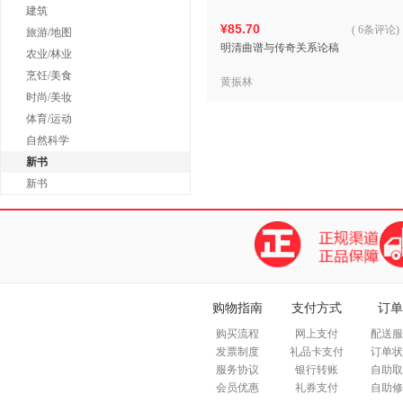
建筑
¥85.70
(
6条评论
)
旅游/地图
明清曲谱与传奇关系论稿
农业/林业
烹饪/美食
黄振林
时尚/美妆
体育/运动
自然科学
新书
新书
购物指南
支付方式
订单
购买流程
网上支付
配送服
发票制度
礼品卡支付
订单状
服务协议
银行转账
自助取
会员优惠
礼券支付
自助修