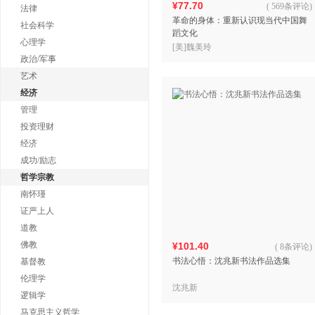
¥77.70
(
569条评论
)
法律
革命的身体：重新认识现当代中国舞
社会科学
蹈文化
心理学
[美]魏美玲
政治/军事
艺术
经济
管理
投资理财
经济
成功/励志
哲学宗教
南怀瑾
证严上人
道教
佛教
¥101.40
(
8条评论
)
书法心悟：沈兆新书法作品选集
基督教
伦理学
沈兆新
逻辑学
马克思主义哲学