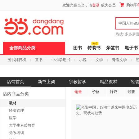
新
购物车
欢迎光临当当，请
登录
成为会员
窗
口
打
中国人的健
开
无
障
热搜:
多多罗
碍
传说
十日终
说
全部商品分类
图书
特装书
亲签书
电子书
明
页
图书排行榜
童书
中小学用书
小说
文学
青春文学
面,
按
科技
进口原版
电子书
Ctrl
加
波
店铺首页
新书上架
宗教哲学
精品教材
经
浪
键
销量
价格
好评
最新
店内商品分类
打
开
教材
导
经济管理
盲
模
医学
式
大学生素质教育
党政培训