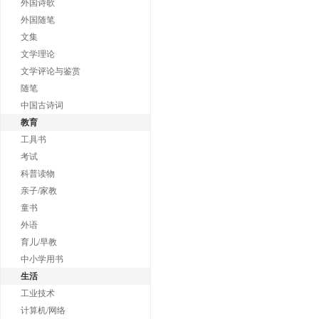
外国诗歌
外国随笔
文集
文学理论
文学评论与鉴赏
随笔
中国古诗词
教育
工具书
考试
科普读物
亲子/家教
童书
外语
育儿/早教
中小学用书
生活
工业技术
计算机/网络