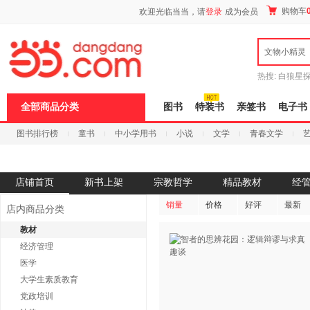
新
购物车
欢迎光临当当，请
登录
成为会员
窗
口
打
文物小精灵
开
无
障
热搜:
白狼星
碍
师3
重建秦
说
全部商品分类
图书
特装书
亲签书
电子书
明
页
图书排行榜
童书
中小学用书
小说
文学
青春文学
面,
按
科技
进口原版
电子书
Ctrl
加
波
店铺首页
新书上架
宗教哲学
精品教材
经
浪
键
销量
价格
好评
最新
店内商品分类
打
开
教材
导
经济管理
盲
模
医学
式
大学生素质教育
党政培训