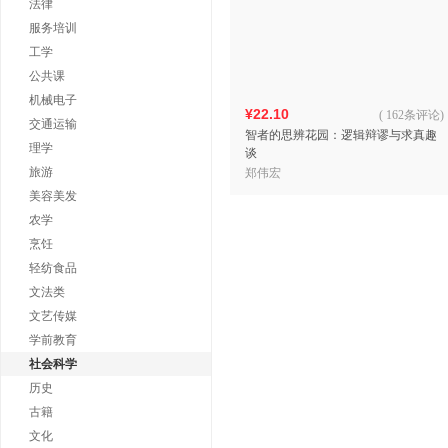
法律
服务培训
工学
公共课
机械电子
¥22.10
(
162条评论
)
交通运输
智者的思辨花园：逻辑辩谬与求真趣
理学
谈
旅游
郑伟宏
美容美发
农学
烹饪
轻纺食品
文法类
文艺传媒
学前教育
社会科学
历史
古籍
文化