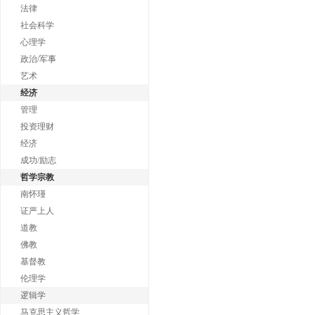
法律
社会科学
心理学
政治/军事
艺术
经济
管理
投资理财
经济
成功/励志
哲学宗教
南怀瑾
证严上人
道教
佛教
基督教
伦理学
逻辑学
马克思主义哲学