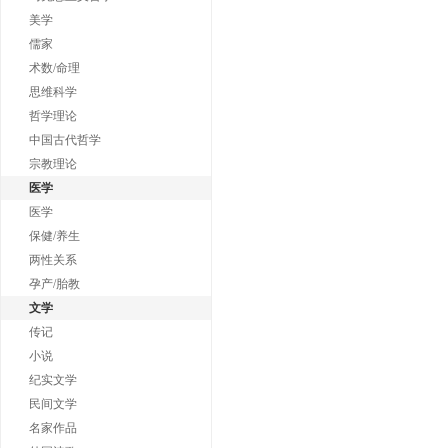
美学
儒家
术数/命理
思维科学
哲学理论
中国古代哲学
宗教理论
医学
医学
保健/养生
两性关系
孕产/胎教
文学
传记
小说
纪实文学
民间文学
名家作品