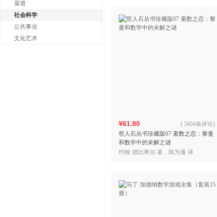
菜谱
社会科学
公共事业
文化艺术
¥61.80
(
5604条评论
)
哲人石丛书珍藏版07·素数之恋：黎曼
和数学中的未解之谜
约翰·德比希尔 著，陈为蓬 译