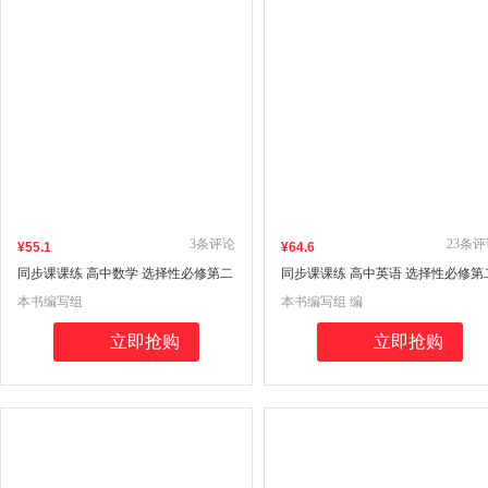
3
条评论
23
条评
¥
55
.1
¥
64
.6
同步课课练 高中数学 选择性必修第二
同步课课练 高中英语 选择性必修第
册
册（SJ）
本书编写组
本书编写组 编
立即抢购
立即抢购