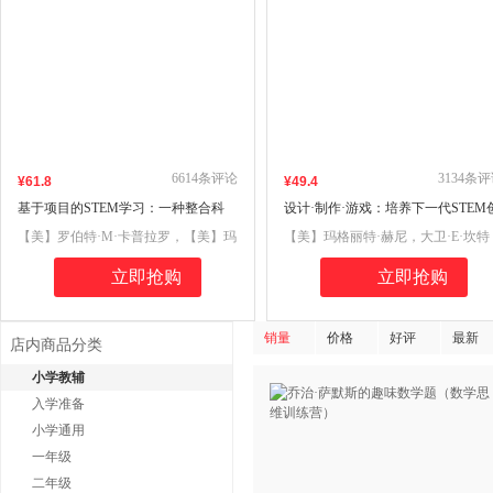
6614
条评论
3134
条评
¥
61
.8
¥
49
.4
基于项目的STEM学习：一种整合科
设计·制作·游戏：培养下一代STEM
学、技术、工程和数学的学习方式
新者
【美】罗伯特·M·卡普拉罗，【美】玛
【美】玛格丽特·赫尼，大卫·E·坎特
丽·玛格丽特·卡普拉罗，【美】詹姆斯
立即抢购
立即抢购
·R·摩根
销量
价格
好评
最新
店内商品分类
小学教辅
入学准备
小学通用
一年级
二年级