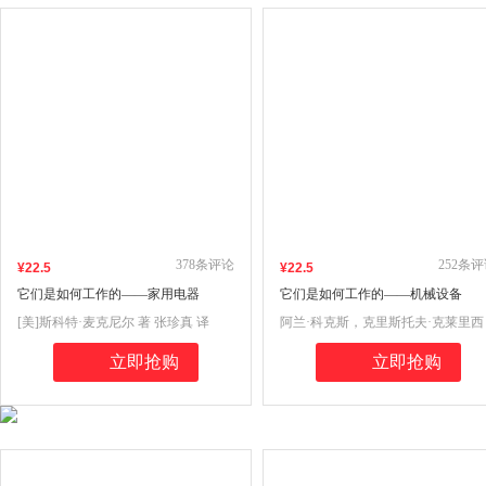
378
条评论
252
条评
¥
22
.5
¥
22
.5
它们是如何工作的——家用电器
它们是如何工作的——机械设备
[美]斯科特·麦克尼尔 著 张珍真 译
阿兰·科克斯，克里斯托夫·克莱里西
著 李娜 译
立即抢购
立即抢购