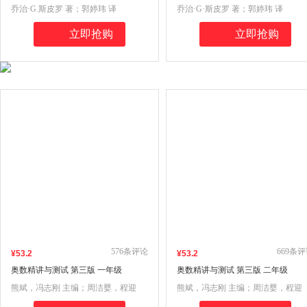
学故事
发现
乔治·G.斯皮罗 著；郭婷玮 译
乔治·G·斯皮罗 著；郭婷玮 译
立即抢购
立即抢购
576
条评论
669
条评
¥
53
.2
¥
53
.2
奥数精讲与测试 第三版 一年级
奥数精讲与测试 第三版 二年级
熊斌，冯志刚 主编；周洁婴，程迎
熊斌，冯志刚 主编；周洁婴，程迎
红，茅彦婷 编著
红，茅彦婷 编著