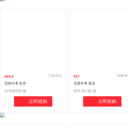
71
条评论
80
条评
¥
64
.6
¥
57
完胜中考 化学
完胜中考 英语
本书编写组 编
孙琰 张小皖 编
立即抢购
立即抢购