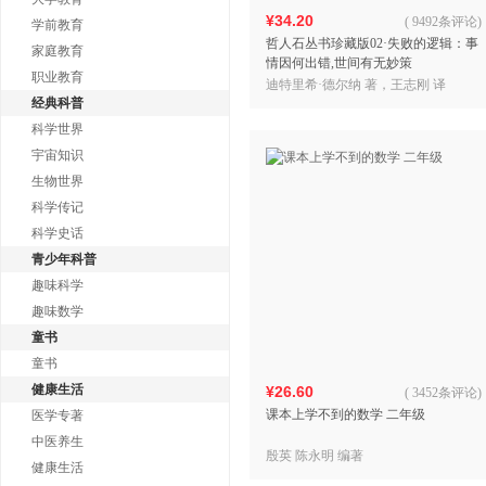
¥34.20
(
9492条评论
)
学前教育
哲人石丛书珍藏版02·失败的逻辑：事
家庭教育
情因何出错,世间有无妙策
职业教育
迪特里希·德尔纳 著，王志刚 译
经典科普
科学世界
宇宙知识
生物世界
科学传记
科学史话
青少年科普
趣味科学
趣味数学
童书
童书
健康生活
¥26.60
(
3452条评论
)
课本上学不到的数学 二年级
医学专著
中医养生
殷英 陈永明 编著
健康生活