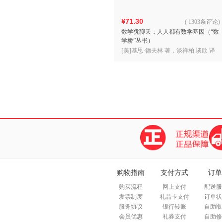
¥71.30
(
1303条评论
)
数学犹聊天：人人都有数学基因（“数
学桥”丛书）
[美]基思·德夫林 著，谈祥柏 谈欣 译
购物指南
支付方式
订单
购买流程
网上支付
配送服
发票制度
礼品卡支付
订单状
服务协议
银行转账
自助取
会员优惠
礼券支付
自助修