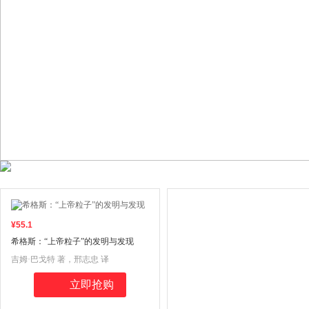
¥
55
.1
希格斯：“上帝粒子”的发明与发现
吉姆·巴戈特 著，邢志忠 译
立即抢购