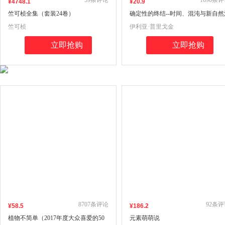
59
条评论
1690
条评
¥
4748
.1
¥
20
.9
竺可桢全集（套装24卷）
确定性的终结--时间、混沌与新自然
则(开放人文)
竺可桢
伊利亚·普里戈金
立即抢购
立即抢购
8707
条评论
92
条评
¥
58
.5
¥
186
.2
植物不简单（2017年度大众喜爱的50
元素萌萌说