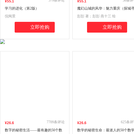
579
条评论
58
条评
¥
55
.1
¥
55
.1
学习的进化（第2版）
魔幻山城的风华：魅力重庆（探城
宝记）
倪闽景
彭彭 著；彭彭 燕十三 绘
立即抢购
立即抢购
7709
条评论
625
条评
¥
26
.6
¥
26
.6
数字的秘密生活——最有趣的50个数
数学的秘密生命：最迷人的50个数