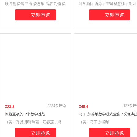
种图书奖）
顾洁燕 徐蕾 主编 娄悠猷 高洁 刘楠 徐
科学顾问 唐勇；主编 杨慧娜；策划
缘婧 文字
王昊阳 罗瑞敏 林芙蓉；编绘 索石文
立即抢购
立即抢购
化 俞兰
3835
条评论
132
条评
¥
23
.8
¥
45
.6
惊险至极的12个数学挑战
马丁·加德纳数学游戏全集：分形与
当接龙
（美）肖恩·康诺利著，江春莲，冯
（美）马丁·加德纳
琳，鲁磊译
立即抢购
立即抢购