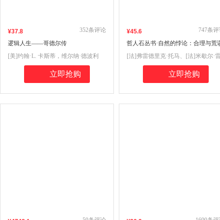
352
条评论
747
条评
¥
37
.8
¥
45
.6
逻辑人生——哥德尔传
哲人石丛书·自然的悖论：合理与荒
并存的进化之路
[美]约翰·L. 卡斯蒂，维尔纳·德波利
[法]弗雷德里克·托马、[法]米歇尔·
著，刘晓力，叶闯 译
蒙 著，杨冉 译
立即抢购
立即抢购