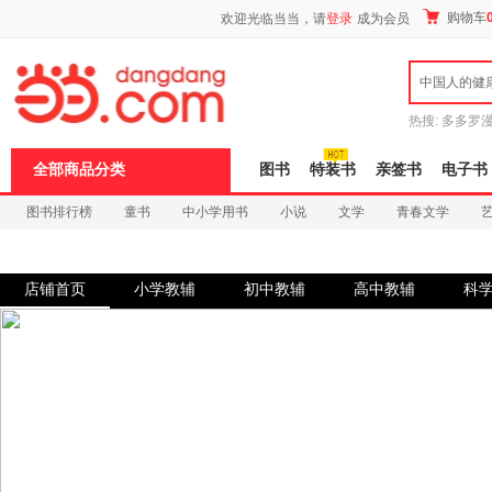
新
购物车
欢迎光临当当，请
登录
成为会员
窗
口
打
中国人的健
开
无
障
热搜:
多多罗
碍
传说
十日终
说
全部商品分类
图书
特装书
亲签书
电子书
明
页
图书排行榜
童书
中小学用书
小说
文学
青春文学
面,
按
科技
进口原版
电子书
Ctrl
加
波
店铺首页
小学教辅
初中教辅
高中教辅
科
浪
键
打
开
导
盲
模
式