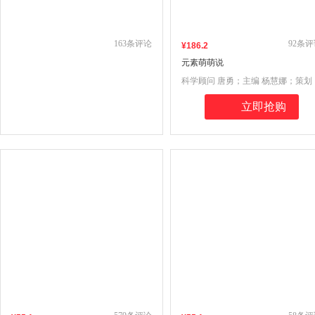
163
条评论
92
条评
¥
186
.2
元素萌萌说
科学顾问 唐勇；主编 杨慧娜；策划
王昊阳 罗瑞敏 林芙蓉；编绘 索石文
立即抢购
化 俞兰