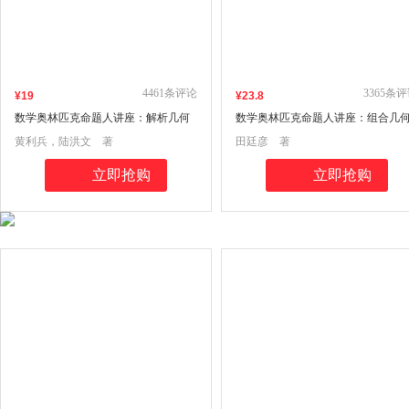
4461
条评论
3365
条评
¥
19
¥
23
.8
数学奥林匹克命题人讲座：解析几何
数学奥林匹克命题人讲座：组合几
黄利兵，陆洪文 著
田廷彦 著
立即抢购
立即抢购