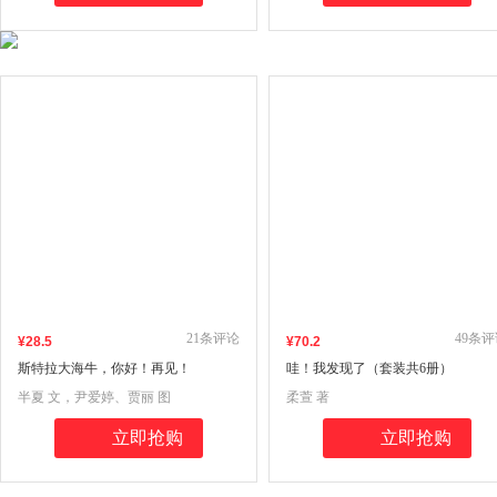
21
条评论
49
条评
¥
28
.5
¥
70
.2
斯特拉大海牛，你好！再见！
哇！我发现了（套装共6册）
半夏 文，尹爱婷、贾丽 图
柔萱 著
立即抢购
立即抢购