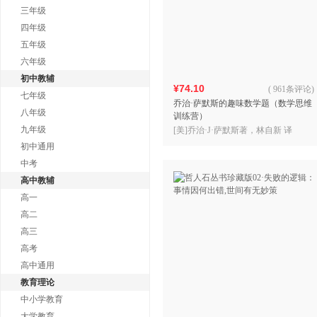
三年级
四年级
五年级
六年级
初中教辅
¥74.10
(
961条评论
)
七年级
乔治·萨默斯的趣味数学题（数学思维
八年级
训练营）
九年级
[美]乔治·J·萨默斯著，林自新 译
初中通用
中考
高中教辅
高一
高二
高三
高考
高中通用
教育理论
中小学教育
大学教育