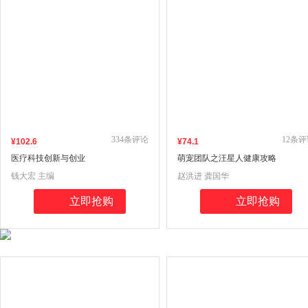
334
条评论
12
条评
¥
102
.6
¥
74
.1
医疗科技创新与创业
萌宠团队之汪星人健康攻略
钱大宏 主编
赵洪进 龚国华
立即抢购
立即抢购