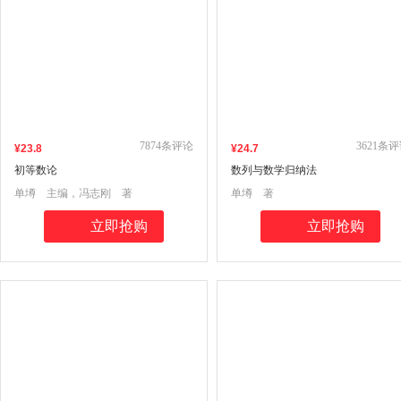
7874
条评论
3621
条评
¥
23
.8
¥
24
.7
初等数论
数列与数学归纳法
单墫 主编，冯志刚 著
单墫 著
立即抢购
立即抢购