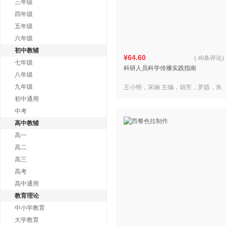
三年级
四年级
五年级
六年级
初中教辅
¥64.60
(
40条评论
)
七年级
科研人员科学传播实践指南
八年级
九年级
王小明，宋娴 主编，胡芳，罗跞，朱
雯文 著
初中通用
中考
高中教辅
高一
高二
高三
高考
高中通用
教育理论
中小学教育
大学教育