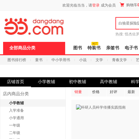
新
购物车
欢迎光临当当，请
登录
成为会员
窗
口
打
白狼星探险
开
无
障
热搜:
怪杰佐
碍
谎
吾辈如神
说
全部商品分类
图书
特装书
亲签书
电子书
明
页
图书排行榜
童书
中小学用书
小说
文学
青春文学
面,
按
科技
进口原版
电子书
Ctrl
加
波
店铺首页
小学教辅
初中教辅
高中教辅
科
浪
键
销量
价格
好评
最新
店内商品分类
打
开
小学教辅
导
入学准备
盲
模
小学通用
式
一年级
二年级