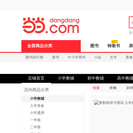
新
窗
口
打
开
无
障
热
碍
说
全部商品分类
图书
特装书
亲
明
页
图书排行榜
童书
中小学用书
小说
文学
青春
面,
按
Ctrl
加
波
店铺首页
小学教辅
初中教辅
高中教
浪
键
销量
价格
好
店内商品分类
打
开
小学教辅
导
入学准备
盲
模
小学通用
式
一年级
二年级