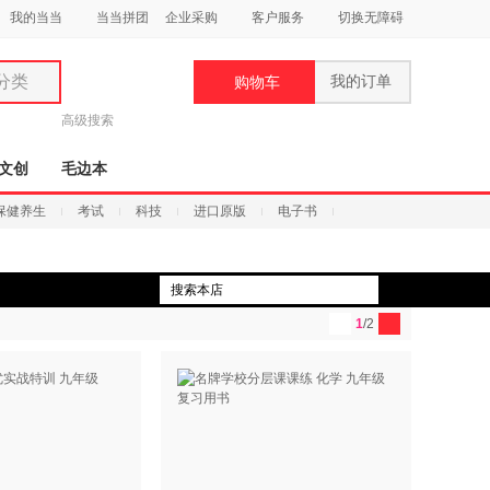
我的当当
当当拼团
企业采购
客户服务
切换无障碍
分类
我的订单
购物车
类
高级搜索
文创
毛边本
保健养生
考试
科技
进口原版
电子书
妆
品
1
/2
饰
鞋
用
饰