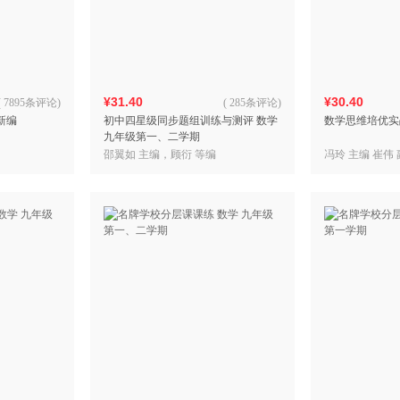
箱包皮
手表饰
运动户
汽车用
¥31.40
¥30.40
食品
(
7895条评论
)
(
285条评论
)
新编
初中四星级同步题组训练与测评 数学
数学思维培优实
手机通
九年级第一、二学期
数码影
邵翼如 主编，顾衍 等编
冯玲 主编 崔伟
电脑办
大家电
家用电