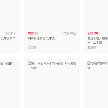
¥23.80
¥39.90
(
3条评论
)
(
79条评论
)
 九年级第二
初中物理实验 九年级
名牌学校分层课
一、二学期
赵谊伶
冀雅卿