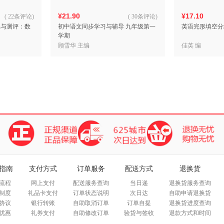
¥21.90
¥17.10
(
22条评论
)
(
30条评论
)
练与测评：数
初中语文同步学习与辅导 九年级第一
英语完形填空分级
学期
顾雪华 主编
佳英 编
指南
支付方式
订单服务
配送方式
退换货
流程
网上支付
配送服务查询
当日递
退换货服务查询
制度
礼品卡支付
订单状态说明
次日达
自助申请退换货
协议
银行转账
自助取消订单
订单自提
退换货进度查询
优惠
礼券支付
自助修改订单
验货与签收
退款方式和时间