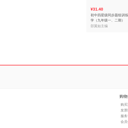
¥31.40
初中四星级同步题组训
学（九年级一、二期）
邵翼如主编
购物
购买
发票
服务
会员