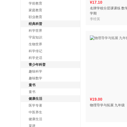
¥17.10
学前教育
名牌学校分层课课练 数
家庭教育
学期
职业教育
李经英
经典科普
科学世界
宇宙知识
生物世界
科学传记
科学史话
青少年科普
趣味科学
趣味数学
童书
童书
健康生活
¥19.00
物理导学与拓展 九年级
医学专著
中医养生
健康生活
菜谱