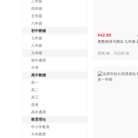
三年级
四年级
五年级
六年级
初中教辅
¥42.80
七年级
奥数精讲与测试 九年级 
八年级
九年级
熊斌 编，冯志刚 编
初中通用
中考
高中教辅
高一
高二
高三
高考
高中通用
教育理论
中小学教育
大学教育