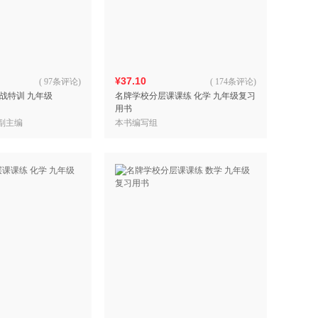
具
品
外
品
¥37.10
(
97条评论
)
(
174条评论
)
战特训 九年级
名牌学校分层课课练 化学 九年级复习
讯
用书
音
 副主编
本书编写组
公
器