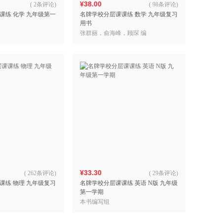
¥38.00
(
2条评论
)
(
98条评论
)
课练 化学 九年级第一
名牌学校分层课课练 数学 九年级复习
用书
张群丽，俞海峰，顾琛 编
¥33.30
(
262条评论
)
(
29条评论
)
课练 物理 九年级复习
名牌学校分层课课练 英语 N版 九年级
第一学期
本书编写组