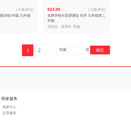
¥23.80
(
63条评论
)
(
30条评论
)
训练100篇 九年级
名牌学校分层课课练 化学 九年级第二
学期
张传志，陈秀红 等编
1
2
到第
页
确定
商家服务
商家中心
运营服务