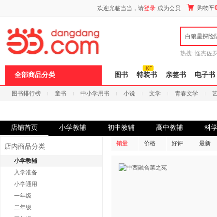
新
购物车
欢迎光临当当，请
登录
成为会员
窗
口
打
白狼星探险
开
无
障
热搜:
怪杰佐
碍
谎
吾辈如神
说
全部商品分类
图书
特装书
亲签书
电子书
明
页
图书排行榜
童书
中小学用书
小说
文学
青春文学
面,
按
科技
进口原版
电子书
Ctrl
加
波
店铺首页
小学教辅
初中教辅
高中教辅
科
浪
键
销量
价格
好评
最新
店内商品分类
打
开
小学教辅
导
入学准备
盲
模
小学通用
式
一年级
二年级