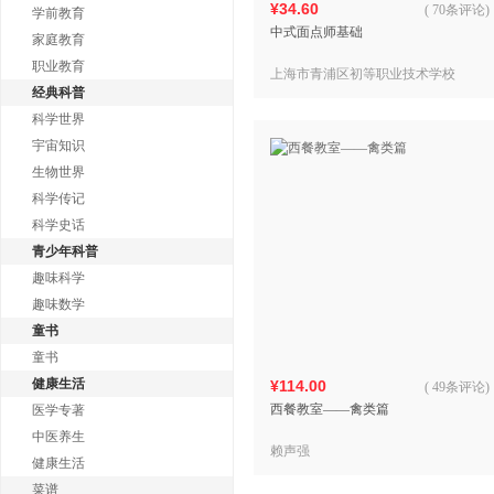
¥34.60
(
70条评论
)
学前教育
中式面点师基础
家庭教育
职业教育
上海市青浦区初等职业技术学校
经典科普
科学世界
宇宙知识
生物世界
科学传记
科学史话
青少年科普
趣味科学
趣味数学
童书
童书
健康生活
¥114.00
(
49条评论
)
西餐教室——禽类篇
医学专著
中医养生
赖声强
健康生活
菜谱