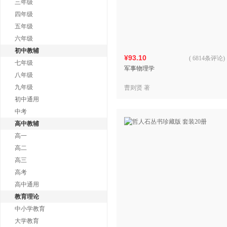
三年级
四年级
五年级
六年级
初中教辅
¥93.10
(
6814条评论
)
七年级
军事物理学
八年级
九年级
曹则贤 著
初中通用
中考
高中教辅
高一
高二
高三
高考
高中通用
教育理论
中小学教育
大学教育