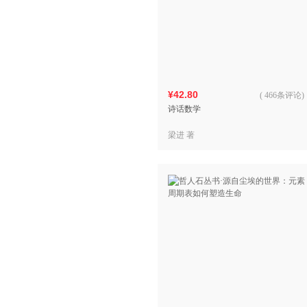
¥42.80
(
466条评论
)
诗话数学
梁进 著