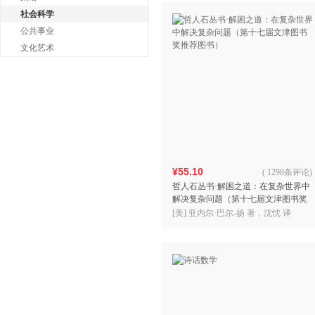
社会科学
公共事业
文化艺术
¥55.10
(
1298条评论
)
哲人石丛书·解困之道：在复杂世界中
解决复杂问题（第十七届文津图书奖
推荐图书）
[美] 亚内尔·巴尔-扬 著，沈忱 译