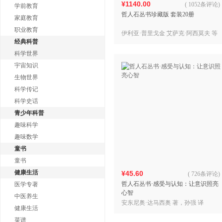
¥1140.00
(
1052条评论
)
学前教育
哲人石丛书珍藏版 套装20册
家庭教育
职业教育
伊利亚·普里戈金 艾萨克·阿西莫夫 等
经典科普
著，湛敏 等 译
科学世界
宇宙知识
生物世界
科学传记
科学史话
青少年科普
趣味科学
趣味数学
童书
童书
健康生活
¥45.60
(
726条评论
)
哲人石丛书·感受与认知：让意识照亮
医学专著
心智
中医养生
安东尼奥·达马西奥 著，孙强 译
健康生活
菜谱