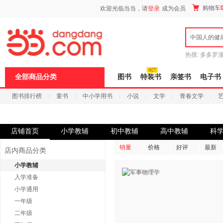
新
购物车
欢迎光临当当，请
登录
成为会员
窗
口
打
中国人的健
开
无
障
热搜:
多多罗
碍
传说
十日终
说
全部商品分类
图书
特装书
亲签书
电子书
明
页
图书排行榜
童书
中小学用书
小说
文学
青春文学
面,
按
科技
进口原版
电子书
Ctrl
加
波
店铺首页
小学教辅
初中教辅
高中教辅
科
浪
键
销量
价格
好评
最新
店内商品分类
打
开
小学教辅
导
入学准备
盲
模
小学通用
式
一年级
二年级