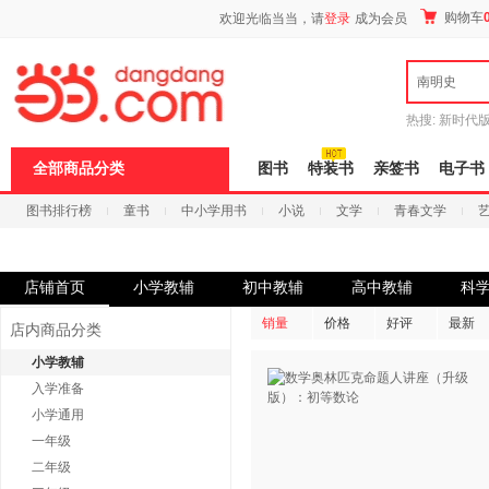
新
购物车
欢迎光临当当，请
登录
成为会员
窗
口
打
南明史
开
无
障
热搜:
新时代
碍
有兽焉全集
说
全部商品分类
图书
特装书
亲签书
电子书
明
页
图书排行榜
童书
中小学用书
小说
文学
青春文学
面,
按
科技
进口原版
电子书
Ctrl
加
波
店铺首页
小学教辅
初中教辅
高中教辅
科
浪
键
销量
价格
好评
最新
店内商品分类
打
开
小学教辅
导
入学准备
盲
模
小学通用
式
一年级
二年级