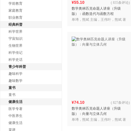
¥55.10
(
835条评论
)
学前教育
数学奥林匹克命题人讲座（升级
家庭教育
版）：函数迭代与函数方程
职业教育
单墫，熊斌 主编，王伟叶，熊斌 著
经典科普
科学世界
宇宙知识
生物世界
科学传记
科学史话
青少年科普
趣味科学
趣味数学
童书
童书
健康生活
¥74.10
(
827条评论
)
数学奥林匹克命题人讲座（升级
医学专著
版）：向量与立体几何
中医养生
单墫，熊斌 主编，王伟叶，熊斌 著
健康生活
菜谱