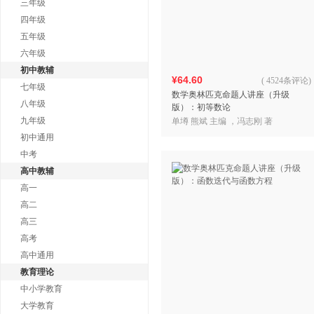
三年级
四年级
五年级
六年级
初中教辅
¥64.60
(
4524条评论
)
七年级
数学奥林匹克命题人讲座（升级
八年级
版）：初等数论
九年级
单墫 熊斌 主编 ，冯志刚 著
初中通用
中考
高中教辅
高一
高二
高三
高考
高中通用
教育理论
中小学教育
大学教育