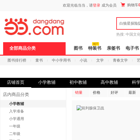
新
购物车
欢迎光临当当，请
登录
成为会员
窗
口
打
白狼星探险
开
无
障
热搜:
中国文
碍
者从不说谎
说
全部商品分类
图书
特装书
亲签书
电子书
明
页
图书排行榜
童书
中小学用书
小说
文学
青春文学
面,
按
科技
进口原版
电子书
Ctrl
加
波
店铺首页
小学教辅
初中教辅
高中教辅
科
浪
键
销量
价格
好评
最新
店内商品分类
打
开
小学教辅
导
入学准备
盲
模
小学通用
式
一年级
二年级