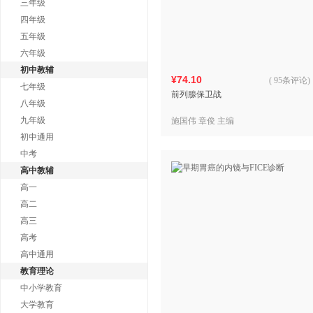
三年级
四年级
五年级
六年级
初中教辅
¥74.10
(
95条评论
)
七年级
前列腺保卫战
八年级
九年级
施国伟 章俊 主编
初中通用
中考
高中教辅
高一
高二
高三
高考
高中通用
教育理论
中小学教育
大学教育