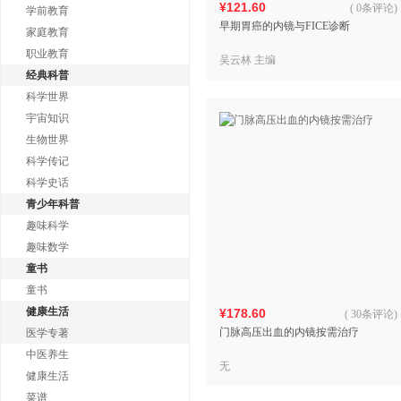
¥121.60
(
0条评论
)
学前教育
早期胃癌的内镜与FICE诊断
家庭教育
职业教育
吴云林 主编
经典科普
科学世界
宇宙知识
生物世界
科学传记
科学史话
青少年科普
趣味科学
趣味数学
童书
童书
健康生活
¥178.60
(
30条评论
)
门脉高压出血的内镜按需治疗
医学专著
中医养生
无
健康生活
菜谱