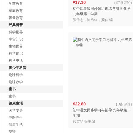
¥17.10
(
97条评论
)
学前教育
初中四星级同步题组训练与测评 化学
家庭教育
九年级第一学期
职业教育
张传志，陈秀红，龚佳 编
经典科普
科学世界
宇宙知识
生物世界
科学传记
科学史话
青少年科普
趣味科学
趣味数学
童书
童书
健康生活
¥22.80
(
3条评论
)
初中语文同步学习与辅导 九年级第二
医学专著
学期
中医养生
顾雪华 等主编
健康生活
菜谱