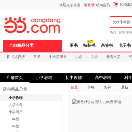
新
购物车
欢迎光临当当，请
登录
成为会员
窗
口
打
文物小精灵
开
无
障
热搜:
白狼星
碍
师3
重建秦
说
全部商品分类
图书
特装书
亲签书
电子书
明
页
图书排行榜
童书
中小学用书
小说
文学
青春文学
面,
按
科技
进口原版
电子书
Ctrl
加
波
店铺首页
小学教辅
初中教辅
高中教辅
科
浪
键
销量
价格
好评
最新
店内商品分类
打
开
小学教辅
导
入学准备
盲
模
小学通用
式
一年级
二年级