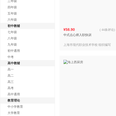
三年级
四年级
五年级
六年级
初中教辅
¥58.90
(
44条评论
)
七年级
中式点心师入职快训
八年级
九年级
上海市现代职业技术学校 组织编写
初中通用
中考
高中教辅
高一
高二
高三
高考
高中通用
教育理论
中小学教育
大学教育