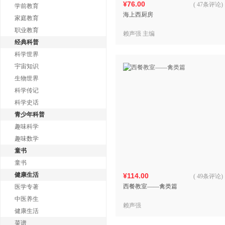
¥76.00
(
47条评论
)
学前教育
海上西厨房
家庭教育
职业教育
赖声强 主编
经典科普
科学世界
宇宙知识
生物世界
科学传记
科学史话
青少年科普
趣味科学
趣味数学
童书
童书
健康生活
¥114.00
(
49条评论
)
西餐教室——禽类篇
医学专著
中医养生
赖声强
健康生活
菜谱