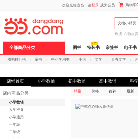
新
购物车
欢迎光临当当，请
登录
成为会员
窗
口
打
文物小精灵
开
无
障
热搜:
白狼星
碍
师3
重建秦
说
全部商品分类
图书
特装书
亲签书
电子书
明
页
图书排行榜
童书
中小学用书
小说
文学
青春文学
面,
按
科技
进口原版
电子书
Ctrl
加
波
店铺首页
小学教辅
初中教辅
高中教辅
科
浪
键
销量
价格
好评
最新
店内商品分类
打
开
小学教辅
导
入学准备
盲
模
小学通用
式
一年级
二年级