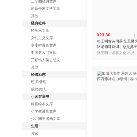
三个圈经典文库
彩条外国文学文库
其他
经典社科
轻学术文库
¥23.36
(
女性主义文库
骆玉明古诗词课 复旦爆
半小时漫画文库
骆老师讲诗词，总是鼻
里暖暖的！张新颖、王安
中国史入门文库
骆玉明；读客文化 出品
客三个圈经典文库
三颗钻人类思想文
其他
经管励志
经济/管理
成功/励志
小读客童书
科普绘本文库
小学生漫画文库
少儿国学漫画文库
生活
其它