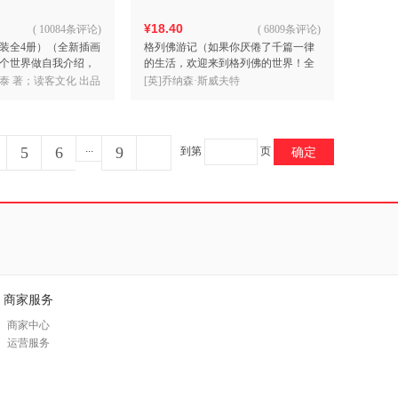
¥18.40
(
10084条评论
)
(
6809条评论
)
装全4册）（全新插画
格列佛游记（如果你厌倦了千篇一律
个世界做自我介绍，
的生活，欢迎来到格列佛的世界！全
平》的样子！）（读
新彩插详细注解版！附原创译者后
斯泰 著；读客文化 出品
[英]乔纳森·斯威夫特
记！）（读客经典文库）
...
5
6
9
到第
页
确定
商家服务
商家中心
运营服务