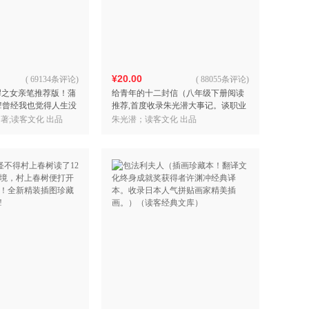
具
品
外
品
¥20.00
(
69134条评论
)
(
88055条评论
)
缪之女亲笔推荐版！蒲
给青年的十二封信（八年级下册阅读
讯
!曾经我也觉得人生没
推荐,首度收录朱光潜大事记。谈职业
音
西弗告诉我人生真
选择，人际交往。随大流看似安全但
 著;读客文化 出品
朱光潜；读客文化 出品
公
缪作品
做自己才是真正的人生）
器