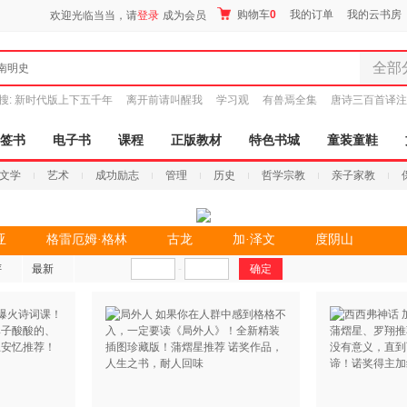
购物车
0
我的订单
我的云书房
欢迎光临当当，请
登录
成为会员
全部
南明史
全部分
搜:
新时代版上下五千年
离开前请叫醒我
学习观
有兽焉全集
唐诗三百首译注
尾品汇
图书
签书
电子书
课程
正版教材
特色书城
童装童鞋
电子书
文学
艺术
成功励志
管理
历史
哲学宗教
亲子家教
音像
影视
时尚美
亚
格雷厄姆·格林
古龙
加·泽文
度阴山
搜索
母婴用
评
最新
-
玩具
孕婴服
童装童
家居日
家具装
服装
鞋