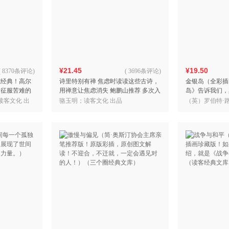
¥21.45
¥19.50
(
8370条评论
)
(
3696条评论
)
志经典！高尔
诗里特别有禅 焦虑时读读这些古诗，
金银岛（全彩插
人征服苦难的
用禅意让焦虑消失 鲍鹏山推荐 多次入
岛》告诉我们，
文库）
选学习强国每日一读 全新修订全彩古
保持天真！）（
;读客文化 出
骆玉明；读客文化 出品
（英）罗伯特·
画28幅 读客三