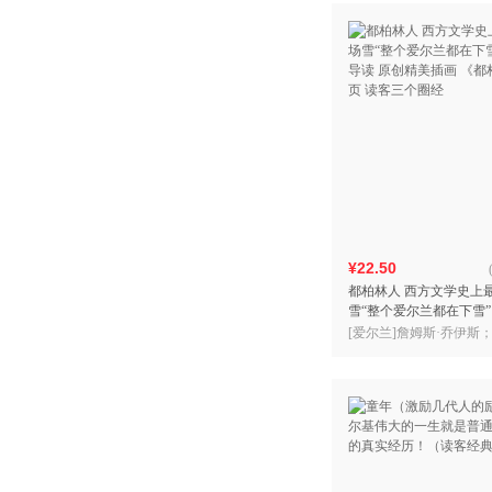
¥22.50
都柏林人 西方文学史上
雪“整个爱尔兰都在下雪”
读 原创精美插画 《都
[爱尔兰]詹姆斯·乔伊斯
读客三个圈经
品