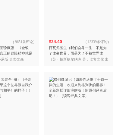
¥24.40
(
9651条评论
)
(
13339条评论
)
画珍藏版！《金银
日瓦戈医生（我们奋斗一生，不是为
真正的冒险精神就是
了改变世界，而是为了不被世界改
读客经典文库）
变！诺贝尔文学奖作品 加缪 赫胥黎
路易斯·史蒂文森
（苏）帕斯捷尔纳克 著；读客文化 出
毛姆推荐）（读客经典文
品