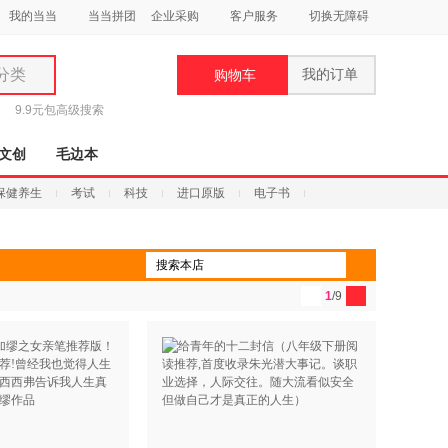
我的当当
当当拼团
企业采购
客户服务
切换无障碍
分类
我的订单
购物车
类
9.9元包
高级搜索
文创
毛边本
保健养生
考试
科技
进口原版
电子书
妆
品
1
/9
饰
鞋
用
饰