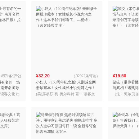
¥32.20
¥19.50
(
8571条评论
)
(
32922条评论
)
最有名的一场
小妇人（150周年纪念版! 未删减全两
鼠疫（带你看懂
 南开名师导
册珍藏本！女性成长小说先河之作！
与真相！诺奖得
柏林日报》拉页
这本书我们都看了。---杨绛）（读客
原创万字导读，
；读客文化 出
(美)露易莎·梅·奥尔科特 著； 读客文
（法）阿尔贝.加
经典文库）
（读客经典文库
化 出品
品