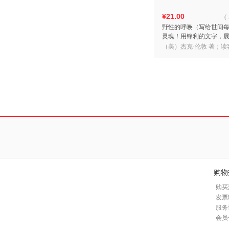
¥21.00
(
野性的呼唤（写给世间
灵魂！用锋利的文字，
一个生命原始的勇气和
（美）杰克·伦敦 著；读
客经典文库）
购物
购买
发票
服务
会员