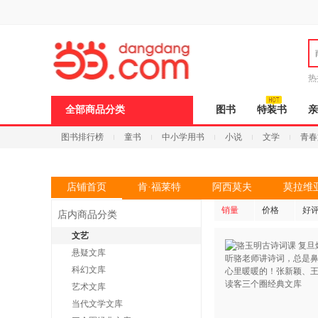
新
窗
口
打
开
无
障
热
碍
邮
说
全部商品分类
图书
特装书
亲
明
页
图书排行榜
童书
中小学用书
小说
文学
青春
面,
按
Ctrl
加
波
店铺首页
肯·福莱特
阿西莫夫
莫拉维
浪
键
销量
价格
好
店内商品分类
打
开
文艺
导
悬疑文库
盲
模
科幻文库
式
艺术文库
当代文学文库