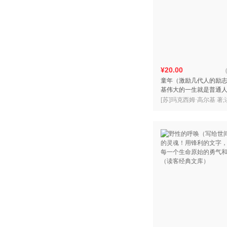
¥20.00
童年（激励几代人的励
基伟大的一生就是普通
真实经历！（读客经典
[苏]玛克西姆·高尔基 著
品