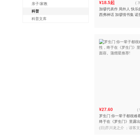
¥18.5起
(
3
亲子/家教
加缪代表作 局外人 快乐
科普
西弗神话 加缪情书集 诺
科普文库
¥27.60
(
罗生门 你一辈子都很难
终于在《罗生门》里露
容。蒲熠星推荐!
(日)芥川龙之介 ；读客文