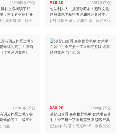
¥19.10
(
376969条评论
)
(
25883条评论
)
不得村上春树读了12
包法利夫人（插画珍藏本！翻译文化
境，村上春树便打开
终身成就奖获得者许渊冲经典译本。
！全新精装插图珍藏
收录日本人气拼贴画家精美插画。）
著；姚向辉 译；读客
[法] 福楼拜 著；许渊冲 译；读客文化
!
（读客经典文库）
出品
¥80.20
(
6501条评论
)
(
88968条评论
)
有调皮捣蛋过呢？鲁
基督山伯爵 秦彻推荐书单 智慧尽在其
蟋蟀的高手！版画封
中！全三册一字未删完整版 读客经典
读客经典文库）
文库 当当自营
化 出品
(法)大仲马 著；周克希 译；读客文化
出品