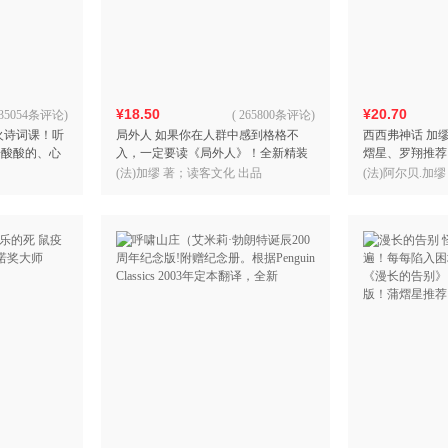
箱包皮
手表饰
运动户
汽车用
¥18.50
¥20.70
食品
35054条评论
)
(
265800条评论
)
火诗词课！听
局外人 如果你在人群中感到格格不
西西弗神话 加
手机通
子酸酸的、心
入，一定要读《局外人》！全新精装
熠星、罗翔推荐
数码影
忆推荐！ 读
插图珍藏版！蒲熠星推荐 诺奖作品，
有意义，直到西
(法)加缪 著；读客文化 出品
(法)阿尔贝.加缪
电脑办
人生之书，耐人回味
谛！诺奖得主加
大家电
家用电