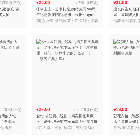
¥25.00
¥31.80
93531条评论
)
(
7081条评论
)
的死 鼠疫 西
呼啸山庄（艾米莉·勃朗特诞辰200周
漫长的告别 怪
奖大师
年纪念版!附赠纪念册。根据Penguin
遍！每每陷入困
Classics 2003年定本翻译，全新
《漫长的告别》
[英]艾米莉·勃朗特 著；汪洋 译；读客
雷蒙德·钱德勒 
版！蒲熠星推荐
文化 出品
文化 出品
¥27.60
¥13.80
91100条评论
)
(
25210条评论
)
看清的人性，
爱伦·坡短篇小说集（精美插图典藏
朝花夕拾（谁没
出了全部面
版！爱伦·坡研究专家译本！他就是推
迅也是抓麻雀捉
理、科幻、惊悚小说的开创者！）
面珍藏版！）（
化 出品
(美)埃德加·爱伦·坡 著；曹明伦 译；
鲁迅 著;读客文
（读客经典文库）
读客文化 出品