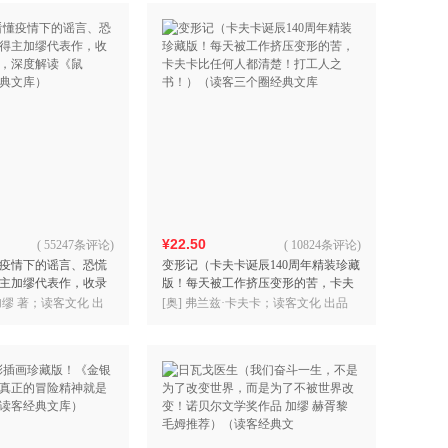
¥22.50
(
55247条评论
)
(
10824条评论
)
疫情下的谣言、恐慌
变形记（卡夫卡诞辰140周年精装珍藏
主加缪代表作，收录
版！每天被工作挤压变形的苦，卡夫
深度解读《鼠疫》）
卡比任何人都清楚！打工人之书！）
缪 著；读客文化 出
[奥] 弗兰兹·卡夫卡；读客文化 出品
）
（读客三个圈经典文库