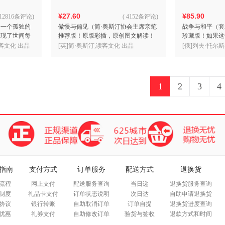
¥27.60
¥85.90
12816条评论
)
(
4152条评论
)
每一个孤独的
傲慢与偏见（简·奥斯汀协会主席亲笔
战争与和平（套
展现了世间每
推荐版！原版彩插，原创图文解读！
珍藏版！如果这
力量。）（读
不迎合，不迁就，一定会遇见对的
就是《战争与和
客文化 出品
[英]简·奥斯汀;读客文化 出品
[俄]列夫·托尔
人！）（三个圈经典文库）
客经典文库）
1
2
3
4
指南
支付方式
订单服务
配送方式
退换货
流程
网上支付
配送服务查询
当日递
退换货服务查询
制度
礼品卡支付
订单状态说明
次日达
自助申请退换货
协议
银行转账
自助取消订单
订单自提
退换货进度查询
优惠
礼券支付
自助修改订单
验货与签收
退款方式和时间