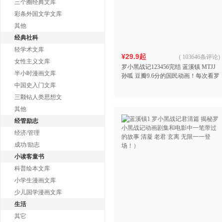
三个圈经典文库
彩条外国文学文库
其他
经典社科
轻学术文库
¥29.9起
(
103646条评论
)
女性主义文库
罗小黑战记123456完结 蓝溪镇 MTJJ
半小时漫画文库
孙呱 豆瓣9.6分的国民动画！每次看罗
小黑，负能量都瞬间没！
中国史入门文库
三颗钻人类思想文
其他
经管励志
经济/管理
成功/励志
小读客童书
科普绘本文库
小学生漫画文库
少儿国学漫画文库
生活
其它