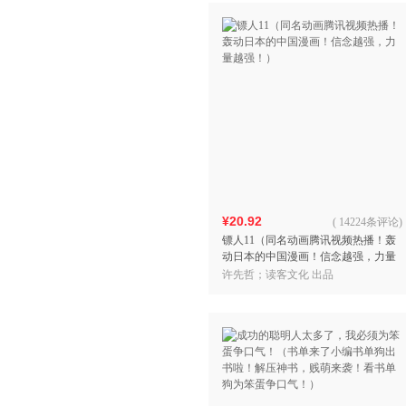
¥20.92
(
14224条评论
)
镖人11（同名动画腾讯视频热播！轰
动日本的中国漫画！信念越强，力量
越强！）
许先哲；读客文化 出品