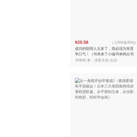
¥20.58
(
22990条评论
)
成功的聪明人太多了，我必须为笨蛋
争口气！（书单来了小编书单狗出书
啦！解压神书，贱萌来袭！看书单狗
书单狗 著；读客文化 出品
为笨蛋争口气！）