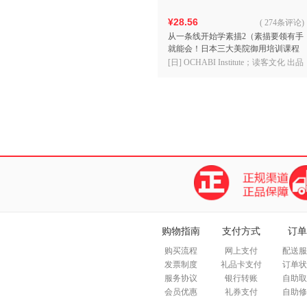
¥28.56
(
274条评论
)
从一条线开始学素描2（素描要领有手
就能会！日本三大美院御用培训课程
进阶篇。从平面到立体，从光影到色
[日] OCHABI Institute；读客文化 出品
彩，轻松学会画）
购物指南
支付方式
订单
购买流程
网上支付
配送服
发票制度
礼品卡支付
订单状
服务协议
银行转账
自助取
会员优惠
礼券支付
自助修