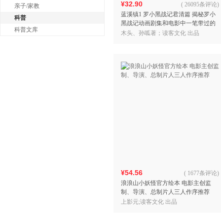
¥32.90
(
26095条评论
)
亲子/家教
蓝溪镇1 罗小黑战记君清篇 揭秘罗小
科普
黑战记动画剧集和电影中一笔带过的
科普文库
故事 清凝 老君 玄离 无限一一登
木头、孙呱著；读客文化 出品
场！）
¥54.56
(
1677条评论
)
浪浪山小妖怪官方绘本 电影主创监
制、导演、总制片人三人作序推荐
上影元;读客文化 出品