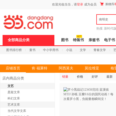
新
购物车
欢迎光临当当，请
登录
成为会员
窗
口
打
南明史
开
无
障
热搜:
新时代
碍
有兽焉全集
说
全部商品分类
图书
特装书
亲签书
电子书
明
页
图书排行榜
童书
中小学用书
小说
文学
青春文学
面,
按
科技
进口原版
电子书
Ctrl
加
波
店铺首页
肯·福莱特
阿西莫夫
莫拉维亚
格
浪
键
销量
价格
好评
最新
店内商品分类
打
开
文艺
导
悬疑文库
盲
模
科幻文库
式
艺术文库
当代文学文库