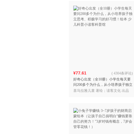
¥77.61
(
4304条评论
)
好奇心出发（全10册）小学生每天要
问200多个为什么，从小培养孩子独立
思考、积极学习的好习惯！绘本 少儿
喜马拉雅儿童 著绘；读客文化 出品
科普小读客科普馆