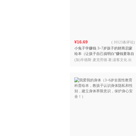
¥16.69
(
10123条评论
)
小兔子学赚钱·3~7岁孩子的财商启蒙
绘本（让孩子自己搞明白“赚钱要靠自
己的努力！”3岁对钱有概念，7岁会管
(加)辛德斯·麦克劳德 著;读客文化 出
零花钱！）
品