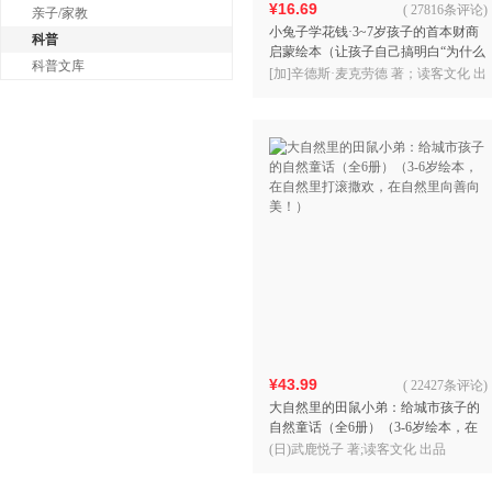
¥16.69
(
27816条评论
)
亲子/家教
小兔子学花钱·3~7岁孩子的首本财商
科普
启蒙绘本（让孩子自己搞明白“为什么
科普文库
我不能全都买？” 3岁对钱有概念，7岁
[加]辛德斯·麦克劳德 著；读客文化 出
会管零花钱！
品
¥43.99
(
22427条评论
)
大自然里的田鼠小弟：给城市孩子的
自然童话（全6册）（3-6岁绘本，在
自然里打滚撒欢，在自然里向善向
(日)武鹿悦子 著;读客文化 出品
美！）