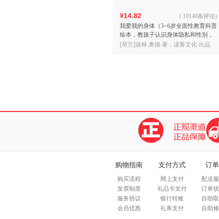
¥14.82
(
10140条评论
)
我爱我的身体（3~6岁全面性教育科普
绘本，教孩子认识身体隐私和性别，
建立身体界限意识，保护身心安
[荷兰]波林.奥德 著；读客文化 出品
全！）
购物指南
支付方式
订单
购买流程
网上支付
配送服
发票制度
礼品卡支付
订单状
服务协议
银行转账
自助取
会员优惠
礼券支付
自助修