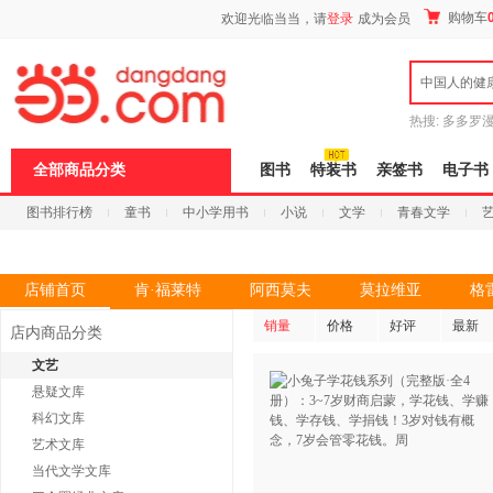
新
购物车
欢迎光临当当，请
登录
成为会员
窗
口
打
中国人的健
开
无
障
热搜:
多多罗
碍
传说
十日终
说
全部商品分类
图书
特装书
亲签书
电子书
明
页
图书排行榜
童书
中小学用书
小说
文学
青春文学
面,
按
科技
进口原版
电子书
Ctrl
加
波
店铺首页
肯·福莱特
阿西莫夫
莫拉维亚
格
浪
键
销量
价格
好评
最新
店内商品分类
打
开
文艺
导
悬疑文库
盲
模
科幻文库
式
艺术文库
当代文学文库