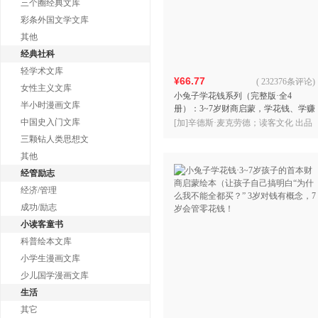
三个圈经典文库
彩条外国文学文库
其他
经典社科
轻学术文库
¥66.77
(
232376条评论
)
女性主义文库
小兔子学花钱系列（完整版·全4
半小时漫画文库
册）：3~7岁财商启蒙，学花钱、学赚
钱、学存钱、学捐钱！3岁对钱有概
中国史入门文库
[加]辛德斯·麦克劳德；读客文化 出品
念，7岁会管零花钱。周
三颗钻人类思想文
其他
经管励志
经济/管理
成功/励志
小读客童书
科普绘本文库
小学生漫画文库
少儿国学漫画文库
生活
其它