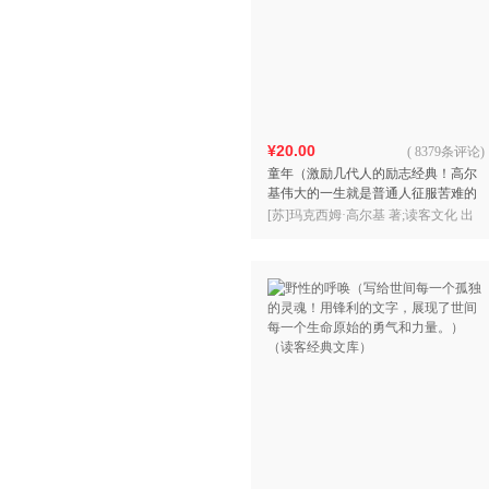
¥20.00
(
8379条评论
)
童年（激励几代人的励志经典！高尔
基伟大的一生就是普通人征服苦难的
真实经历！（读客经典文库）
[苏]玛克西姆·高尔基 著;读客文化 出
品