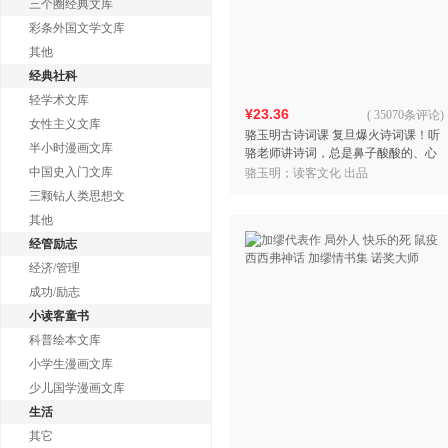
三个圈经典文库
彩条外国文学文库
其他
经典社科
轻学术文库
¥23.36
(
35070条评论
)
女性主义文库
骆玉明古诗词课 复旦爆火诗词课！听
半小时漫画文库
骆老师讲诗词，总是鼻子酸酸的、心
里暖暖的！张新颖、王安忆推荐！ 读
中国史入门文库
骆玉明；读客文化 出品
客三个圈经典文库
三颗钻人类思想文
其他
经管励志
经济/管理
成功/励志
小读客童书
科普绘本文库
小学生漫画文库
少儿国学漫画文库
生活
其它