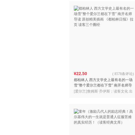
¥22.50
(
8578条评论
)
都柏林人 西方文学史上最有名的一场
雪“整个爱尔兰都在下雪” 南开名师导
读 原创精美插画 《都柏林日报》拉页
[爱尔兰]詹姆斯·乔伊斯；读客文化 出
读客三个圈经
品