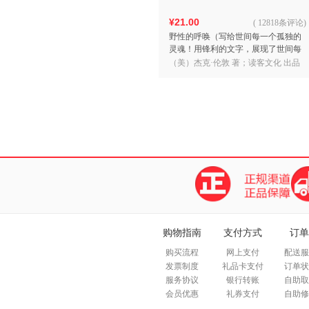
¥21.00
(
12818条评论
)
野性的呼唤（写给世间每一个孤独的
灵魂！用锋利的文字，展现了世间每
一个生命原始的勇气和力量。）（读
（美）杰克·伦敦 著；读客文化 出品
客经典文库）
购物指南
支付方式
订单
购买流程
网上支付
配送服
发票制度
礼品卡支付
订单状
服务协议
银行转账
自助取
会员优惠
礼券支付
自助修