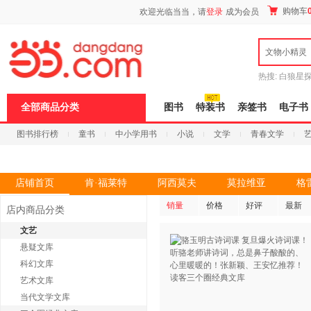
新
购物车
欢迎光临当当，请
登录
成为会员
窗
口
打
文物小精灵
开
无
障
热搜:
白狼星
碍
师3
重建秦
说
全部商品分类
图书
特装书
亲签书
电子书
明
页
图书排行榜
童书
中小学用书
小说
文学
青春文学
面,
按
科技
进口原版
电子书
Ctrl
加
波
店铺首页
肯·福莱特
阿西莫夫
莫拉维亚
格
浪
键
销量
价格
好评
最新
店内商品分类
打
开
文艺
导
悬疑文库
盲
模
科幻文库
式
艺术文库
当代文学文库