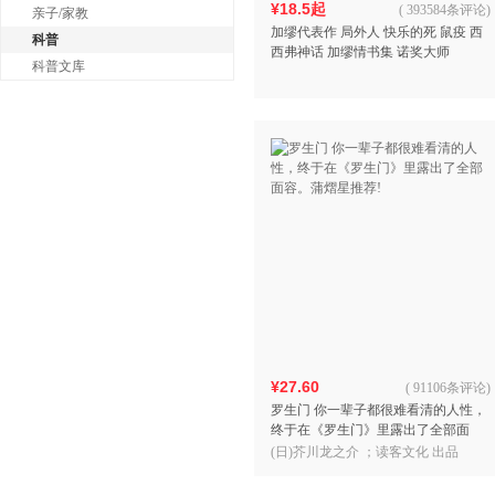
¥18.5起
(
393584条评论
)
亲子/家教
加缪代表作 局外人 快乐的死 鼠疫 西
科普
西弗神话 加缪情书集 诺奖大师
科普文库
¥27.60
(
91106条评论
)
罗生门 你一辈子都很难看清的人性，
终于在《罗生门》里露出了全部面
容。蒲熠星推荐!
(日)芥川龙之介 ；读客文化 出品