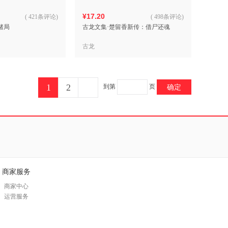
¥17.20
(
421条评论
)
(
498条评论
)
赌局
古龙文集·楚留香新传：借尸还魂
古龙
1
2
到第
页
确定
商家服务
商家中心
运营服务