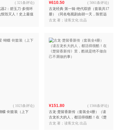
¥610.50
(
321条评论
)
(
5061条评论
)
武器2：碧玉刀·多情环
古龙经典·第一辑·绝代双骄（套装共17
仇恨毁灭人！史上最值
册）（同名电视剧由胡一天，陈哲远
集，大陆唯一合法授
热血出演，CCTV8首播！一读古龙，
古龙 著；读客文化 出品
龙四
就会热血沸腾！
¥151.80
(
1023条评论
)
(
1566条评论
)
蝴蝶·剑套装（上下
古龙·楚留香新传（套装全4册）（读
古龙长大的人，都活得很酷！在《楚
留香新传》里，酷就是绝不做自己不
古龙 著；读客文化 出品
屑做的事）