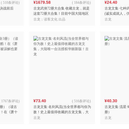
¥1679.58
¥24.40
(
510条评论
)
(
184条评论
)
：决战前后
古龙武侠72册大合集 收藏古龙，就是
古龙文集·七种
这套72册大合集！目前中国大陆地区
(诚实成就人，
最全的古龙小说集！
得收藏的古龙文
古龙；读客文化 出品
古龙
权华丽新版！古
¥73.40
¥40.30
(
1767条评论
)
(
516条评论
)
3册）（读古
古龙文集·名剑风流(当全世界都与你为
古龙文集·流星·
酷！在《萧十
敌！史上最值得收藏的古龙文集，大
册）
被误解也要坚
陆唯一合法授权华丽新版！古龙
古龙
古龙