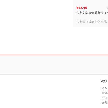
¥92.40
古龙文集·楚留香新传（
古龙 著；读客文化 出品
购物
购买
发票
服务
会员