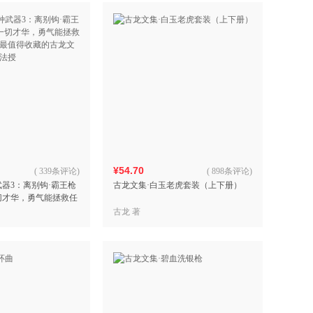
¥54.70
(
339条评论
)
(
898条评论
)
武器3：离别钩·霸王枪
古龙文集·白玉老虎套装（上下册）
切才华，勇气能拯救任
值得收藏的古龙文
古龙 著
法授