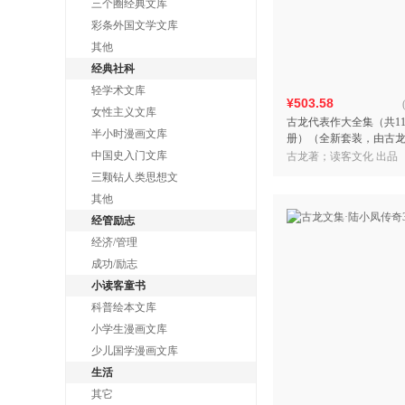
三个圈经典文库
彩条外国文学文库
其他
经典社科
轻学术文库
¥503.58
女性主义文库
古龙代表作大全集（共11
半小时漫画文库
册）（全新套装，由古
展委员会指定授权！精选
中国史入门文库
古龙著；读客文化 出品
作，呈现精彩古龙世界
三颗钻人类思想文
其他
经管励志
经济/管理
成功/励志
小读客童书
科普绘本文库
小学生漫画文库
少儿国学漫画文库
生活
其它