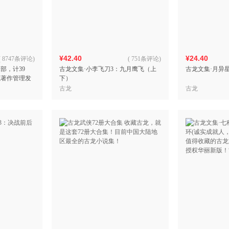
箱包皮
手表饰
运动户
汽车用
¥42.40
¥24.40
食品
(
8747条评论
)
(
751条评论
)
部，计39
古龙文集·小李飞刀3：九月鹰飞（上
古龙文集·月异
手机通
龙著作管理发
下）
数码影
11部代表
古龙
古龙
电脑办
！
大家电
家用电