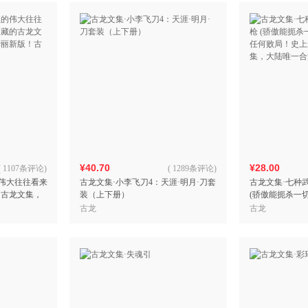
¥40.70
¥28.00
(
1107条评论
)
(
1289条评论
)
的伟大往往看来
古龙文集·小李飞刀4：天涯·明月·刀套
古龙文集·七种
的古龙文集，
装（上下册）
(骄傲能扼杀一
版！古龙"经
何败局！史上最
古龙
古龙
集，大陆唯一合