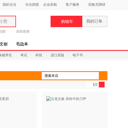
我的当当
当当拼团
企业采购
客户服务
切换无障碍
分类
我的订单
购物车
类
元包邮
高级搜索
文创
毛边本
保健养生
考试
科技
进口原版
电子书
妆
品
1
/2
饰
鞋
用
饰