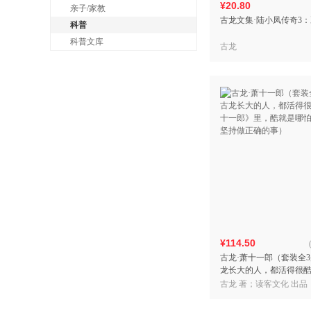
¥20.80
亲子/家教
古龙文集·陆小凤传奇3
科普
科普文库
古龙
¥114.50
古龙·萧十一郎（套装全
龙长大的人，都活得很
一郎》里，酷就是哪怕
古龙 著；读客文化 出品
持做正确的事）