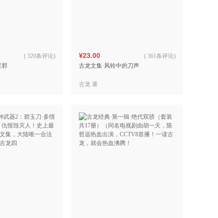
具
品
外
品
¥23.00
(
320条评论
)
(
361条评论
)
星邪
古龙文集·风铃中的刀声
讯
音
古龙 著
公
器