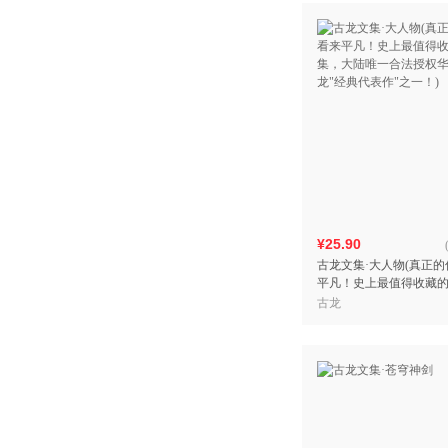
¥25.90
古龙文集·大人物(真正
平凡！史上最值得收藏
大陆唯一合法授权华丽新
古龙
典代表作"之一！)