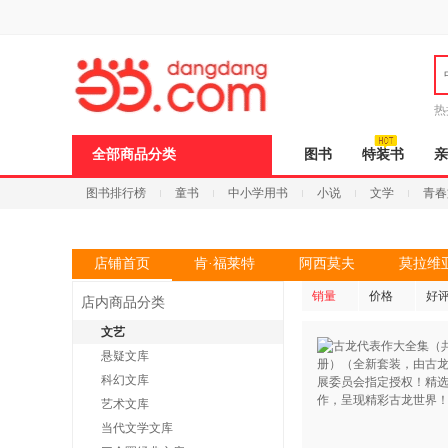
新
窗
口
打
开
无
障
热
碍
说
全部商品分类
图书
特装书
亲
明
页
图书排行榜
童书
中小学用书
小说
文学
青春
面,
按
Ctrl
加
波
店铺首页
肯·福莱特
阿西莫夫
莫拉维
浪
键
销量
价格
好
店内商品分类
打
开
文艺
导
悬疑文库
盲
模
科幻文库
式
艺术文库
当代文学文库