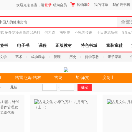
购物车
0
我的订单
我的云书房
欢迎光临当当，请
登录
成为会员
全部
中国人的健康指南
全部分
搜:
多多罗漫画西游记系列
何为道
南明史
不完美传说
十日终焉新生
9.9
尾品汇
图书
签书
电子书
课程
正版教材
特色书城
童装童鞋
电子书
文学
艺术
成功励志
管理
历史
哲学宗教
亲子家教
音像
影视
时尚美
亚
格雷厄姆·格林
古龙
加·泽文
度阴山
搜索
母婴用
评
最新
-
玩具
孕婴服
童装童
家居日
家具装
服装
鞋