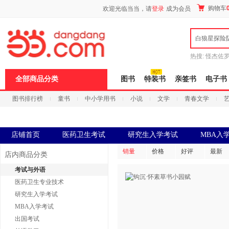
新
购物车
欢迎光临当当，请
登录
成为会员
窗
口
打
白狼星探险
开
无
障
热搜:
怪杰佐
碍
谎
吾辈如神
说
全部商品分类
图书
特装书
亲签书
电子书
明
页
图书排行榜
童书
中小学用书
小说
文学
青春文学
面,
按
科技
进口原版
电子书
Ctrl
加
波
店铺首页
医药卫生考试
研究生入学考试
MBA入
浪
键
销量
价格
好评
最新
店内商品分类
打
开
考试与外语
导
医药卫生专业技术
盲
模
研究生入学考试
式
MBA入学考试
出国考试