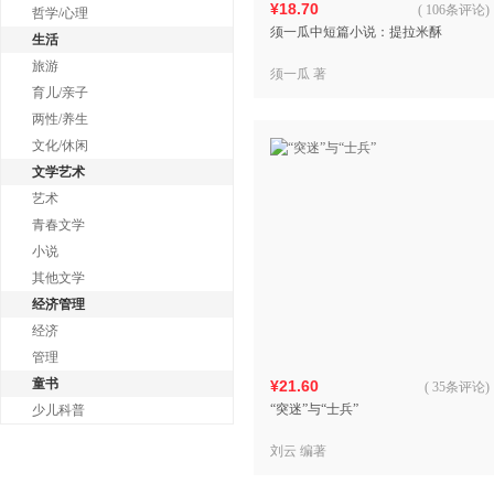
¥18.70
(
106条评论
)
哲学/心理
须一瓜中短篇小说：提拉米酥
生活
旅游
须一瓜 著
育儿/亲子
两性/养生
文化/休闲
文学艺术
艺术
青春文学
小说
其他文学
经济管理
经济
管理
童书
¥21.60
(
35条评论
)
“突迷”与“士兵”
少儿科普
刘云 编著