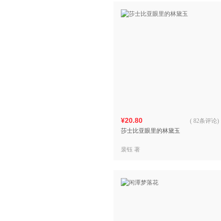
¥20.80
(
82条评论
)
莎士比亚眼里的林黛玉
裴钰 著