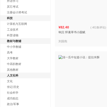
外语学习
其它考试
注册会计师考试
科技
计算机与互联网
¥82.40
(
402条评论
)
工业技术
钩沉·怀素草书小园赋
科普读物
教材与教辅
刘国尧
中小学教辅
高考
大学教材
中高职教材
其他教材
人文社科
文化
传记/历史
社会科学
成功励志
政治/军事