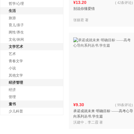
¥13.20
(
42条评论
)
哲学/心理
别说你懂爱情
生活
旅游
张丽君 著
育儿/亲子
两性/养生
文化/休闲
文学艺术
艺术
青春文学
小说
其他文学
经济管理
经济
管理
童书
¥9.30
(
99条评论
)
承诺成就未来·明确目标·——高考心导
少儿科普
向系列丛书.学生篇
沃建中，李二霞 著