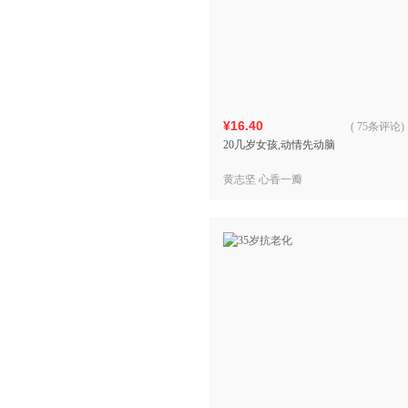
¥16.40
(
75条评论
)
20几岁女孩,动情先动脑
黄志坚 心香一瓣