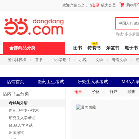
新
购物车
欢迎光临当当，请
登录
成为会员
窗
口
打
中国人的健
开
无
障
热搜:
多多罗
碍
传说
十日终
说
全部商品分类
图书
特装书
亲签书
电子书
明
页
图书排行榜
童书
中小学用书
小说
文学
青春文学
面,
按
科技
进口原版
电子书
Ctrl
加
波
店铺首页
医药卫生考试
研究生入学考试
MBA入
浪
键
销量
价格
好评
最新
店内商品分类
打
开
考试与外语
导
医药卫生专业技术
盲
模
研究生入学考试
式
MBA入学考试
出国考试