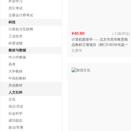
外语学习
其它考试
注册会计师考试
科技
计算机与互联网
¥40.80
(
13条评论
)
工业技术
计算机图形学——北京市高等教育精
科普读物
品教材立项项目（附CD-ROM光盘一
张）
教材与教辅
任爱华
中小学教辅
高考
大学教材
中高职教材
其他教材
人文社科
文化
传记/历史
社会科学
成功励志
政治/军事