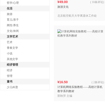
¥49.00
(
10条评论
)
哲学/心理
旅游文化
生活
旅游
北京航空航天大学离退休工作处
育儿/亲子
两性/养生
文化/休闲
文学艺术
艺术
青春文学
小说
其他文学
经济管理
经济
管理
童书
¥16.50
(
2条评论
)
计算机网络实验教程——高校计算机
少儿科普
教学系列教材
郭秋萍 主编