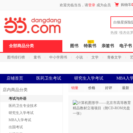
新
购物车
欢迎光临当当，请
登录
成为会员
窗
口
打
白狼星探险
开
无
障
热搜:
怪杰佐
碍
谎
吾辈如神
说
全部商品分类
图书
特装书
亲签书
电子书
明
页
图书排行榜
童书
中小学用书
小说
文学
青春文学
面,
按
科技
进口原版
电子书
Ctrl
加
波
店铺首页
医药卫生考试
研究生入学考试
MBA入
浪
键
销量
价格
好评
最新
店内商品分类
打
开
考试与外语
导
医药卫生专业技术
盲
模
研究生入学考试
式
MBA入学考试
出国考试