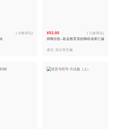
具
品
外
品
¥53.80
(
10条评论
)
(
12条评论
)
辑
师陶弦歌--歙县教育系统陶研成果汇编
讯
音
凌文/ 吴云华主编
公
器