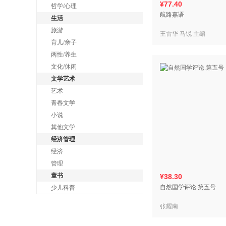
¥77.40
哲学/心理
航路嘉语
生活
旅游
王雷华 马锐 主编
育儿/亲子
两性/养生
文化/休闲
文学艺术
艺术
青春文学
小说
其他文学
经济管理
经济
管理
童书
¥38.30
自然国学评论.第五号
少儿科普
张耀南