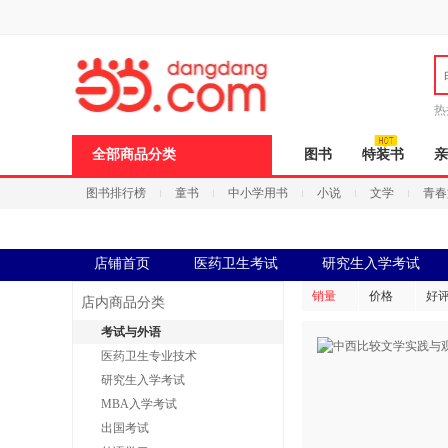
新
窗
口
打
开
无
障
热
碍
说
全部商品分类
图书
特装书
亲
明
页
图书排行榜
童书
中小学用书
小说
文学
青春
面,
按
Ctrl
加
波
店铺首页
医药卫生考试
研究生入学考试
浪
键
销量
价格
好
店内商品分类
打
开
考试与外语
导
医药卫生专业技术
盲
模
研究生入学考试
式
MBA入学考试
出国考试