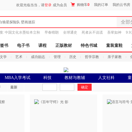
购物车
0
我的订单
我的云书房
欢迎光临当当，请
登录
成为会员
全部
白狼星探险队 壁画迷踪
全部分
搜:
中国文化水墨绘本立秋
早春晴朗
全球通史
死者从不说谎
吾辈如神
9.
尾品汇
图书
签书
电子书
课程
正版教材
特色书城
童装童鞋
电子书
文学
艺术
成功励志
管理
历史
哲学宗教
亲子家教
音像
影视
时尚美
MBA入学考试
科技
教材与教辅
人文社科
童
搜索
母婴用
评
最新
-
玩具
孕婴服
童装童
家居日
家具装
服装
鞋