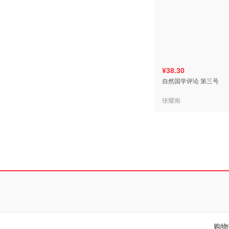
¥38.30
自然国学评论 第三号
张耀南
购物