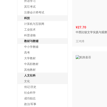
外语学习
其它考试
注册会计师考试
科技
计算机与互联网
¥27.70
工业技术
中西比较文学实践与观
科普读物
教材与教辅
王鸿博
中小学教辅
高考
大学教材
中高职教材
其他教材
人文社科
文化
传记/历史
社会科学
成功励志
政治/军事