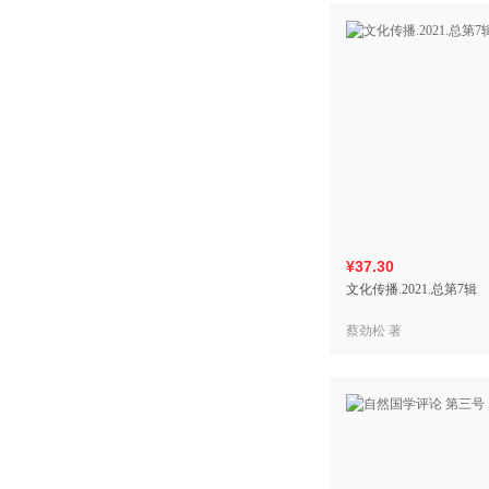
¥37.30
文化传播.2021.总第7辑
蔡劲松 著