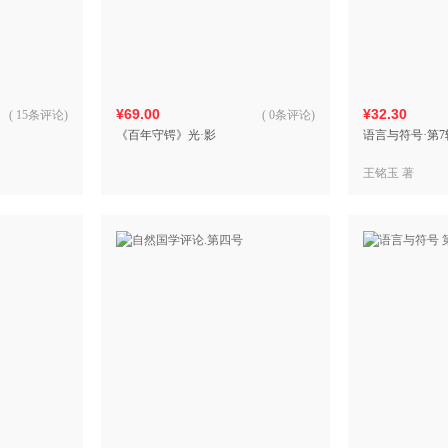
箱包皮
手表饰
运动户
汽车用
¥69.00
¥32.30
食品
(
15条评论
)
(
0条评论
)
察
《百年守锷》光·影
语言与符号·第7
手机通
数码影
王铭玉 著
电脑办
大家电
家用电