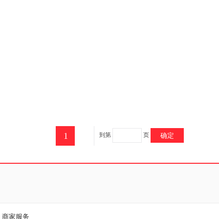
1
到第
页
确定
商家服务