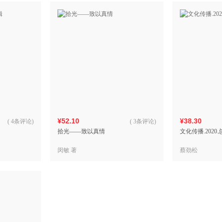
¥52.10
¥38.30
(
4条评论
)
(
3条评论
)
拾光——致以真情
文化传播.2020
闵敏 著
蔡劲松