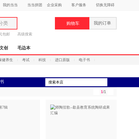
我的当当
当当拼团
企业采购
客户服务
切换无障碍
分类
我的订单
购物车
类
9元包邮
高级搜索
文创
毛边本
保健养生
考试
科技
进口原版
电子书
妆
书
品
1
/1
饰
鞋
用
饰