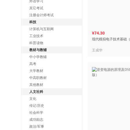
外语学习
其它考试
注册会计师考试
科技
计算机与互联网
¥74.30
工业技术
现代模拟电子技术基础（
科普读物
教材与教辅
王成华
中小学教辅
高考
大学教材
中高职教材
其他教材
人文社科
文化
传记/历史
社会科学
成功励志
政治/军事