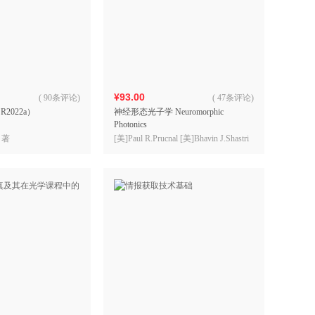
¥93.00
(
90条评论
)
(
47条评论
)
2022a）
神经形态光子学 Neuromorphic
Photonics
 著
[美]Paul R.Prucnal [美]Bhavin J.Shastri
著，王斌 魏源 臧春和 贺佳楠 等译