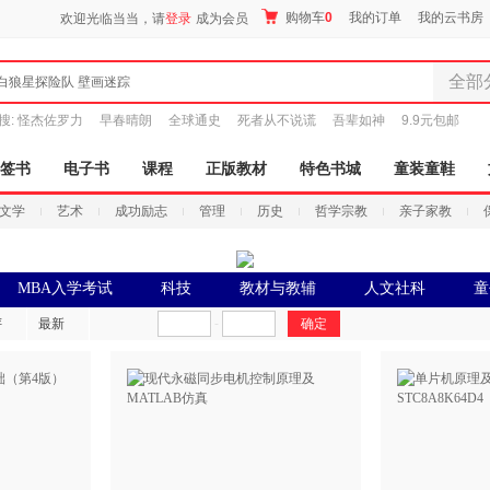
购物车
0
我的订单
我的云书房
欢迎光临当当，请
登录
成为会员
全部
白狼星探险队 壁画迷踪
全部分
搜:
怪杰佐罗力
早春晴朗
全球通史
死者从不说谎
吾辈如神
9.9元包邮
尾品汇
图书
签书
电子书
课程
正版教材
特色书城
童装童鞋
电子书
文学
艺术
成功励志
管理
历史
哲学宗教
亲子家教
音像
影视
时尚美
MBA入学考试
科技
教材与教辅
人文社科
童
搜索
母婴用
评
最新
-
玩具
孕婴服
童装童
家居日
家具装
服装
鞋