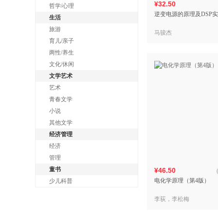
¥32.50
哲学/心理
逆变电源的原理及DSP
生活
旅游
马骏杰
育儿/亲子
两性/养生
文化/休闲
文学艺术
艺术
青春文学
小说
其他文学
经济管理
经济
管理
童书
¥46.50
电化学原理（第4版）
少儿科普
李荻，李松梅