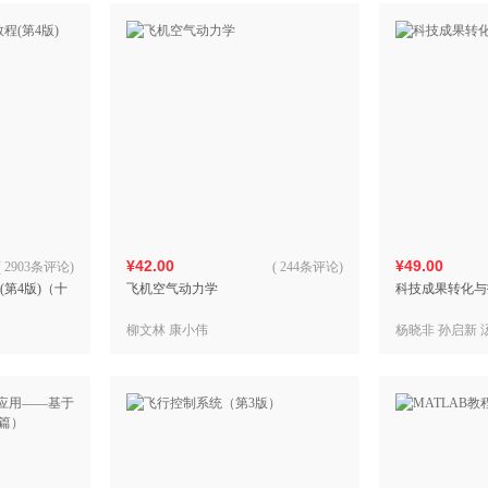
¥42.00
¥49.00
(
2903条评论
)
(
244条评论
)
程(第4版)（十
飞机空气动力学
科技成果转化与
柳文林 康小伟
杨晓非 孙启新 
燕 姜雪 米磊 王