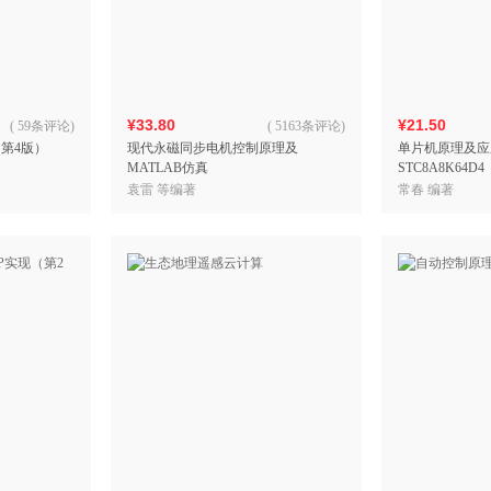
箱包皮
手表饰
运动户
汽车用
¥33.80
¥21.50
食品
(
59条评论
)
(
5163条评论
)
第4版）
现代永磁同步电机控制原理及
单片机原理及应
手机通
MATLAB仿真
STC8A8K64D4
数码影
袁雷 等编著
常春 编著
电脑办
大家电
家用电