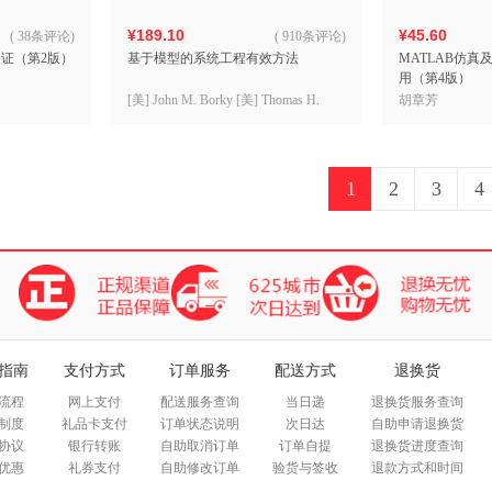
¥189.10
¥45.60
(
38条评论
)
(
910条评论
)
证（第2版）
基于模型的系统工程有效方法
MATLAB仿
用（第4版）
[美] John M. Borky [美] Thomas H.
胡章芳
Bradley著 高星海译
1
2
3
4
指南
支付方式
订单服务
配送方式
退换货
流程
网上支付
配送服务查询
当日递
退换货服务查询
制度
礼品卡支付
订单状态说明
次日达
自助申请退换货
协议
银行转账
自助取消订单
订单自提
退换货进度查询
优惠
礼券支付
自助修改订单
验货与签收
退款方式和时间