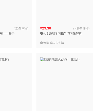
具
品
外
品
¥29.30
(
26条评论
)
(
426条评论
)
用——基于
电化学原理学习指导与习题解析
讯
音
李松梅 李 彬 杜 娟
公
器