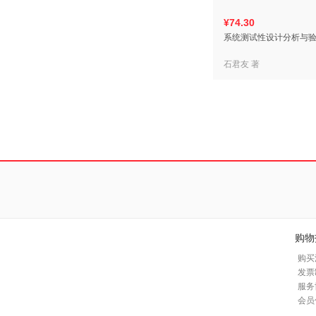
¥74.30
系统测试性设计分析与验
石君友 著
购物
购买
发票
服务
会员