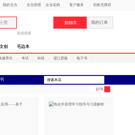
我的当当
当当拼团
企业采购
客户服务
切换无障碍
分类
我的订单
购物车
类
高级搜索
文创
毛边本
保健养生
考试
科技
进口原版
电子书
妆
书
品
1
/79
饰
鞋
用
饰