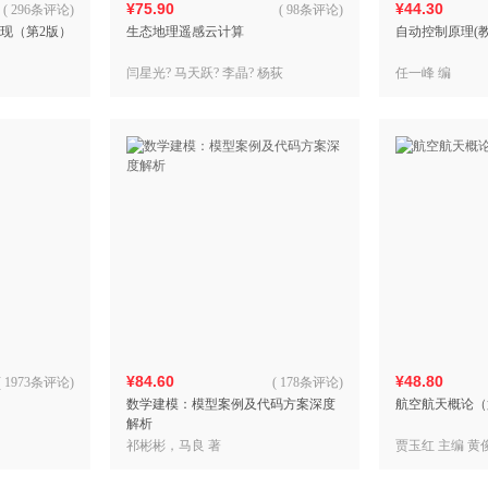
¥75.90
¥44.30
(
296条评论
)
(
98条评论
)
实现（第2版）
生态地理遥感云计算
自动控制原理(
闫星光? 马天跃? 李晶? 杨荻
任一峰 编
¥84.60
¥48.80
(
1973条评论
)
(
178条评论
)
数学建模：模型案例及代码方案深度
航空航天概论（
解析
祁彬彬，马良 著
贾玉红 主编 黄