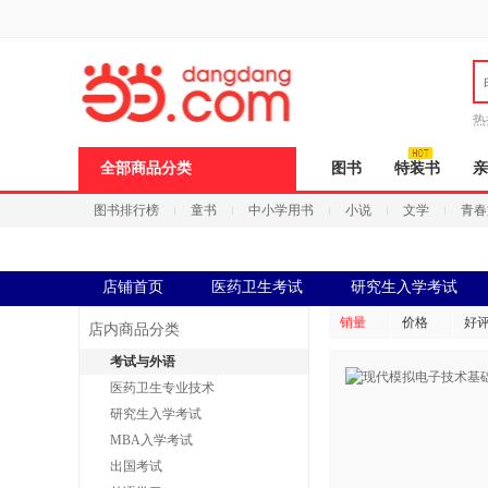
新
窗
口
打
开
无
障
热
碍
说
全部商品分类
图书
特装书
亲
明
页
图书排行榜
童书
中小学用书
小说
文学
青春
面,
按
Ctrl
加
波
店铺首页
医药卫生考试
研究生入学考试
浪
键
销量
价格
好
店内商品分类
打
开
考试与外语
导
医药卫生专业技术
盲
模
研究生入学考试
式
MBA入学考试
出国考试