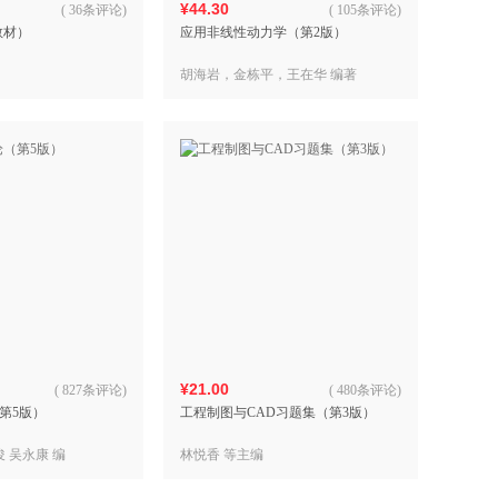
¥44.30
(
36条评论
)
(
105条评论
)
教材）
应用非线性动力学（第2版）
胡海岩，金栋平，王在华 编著
¥21.00
(
827条评论
)
(
480条评论
)
第5版）
工程制图与CAD习题集（第3版）
俊 吴永康 编
林悦香 等主编