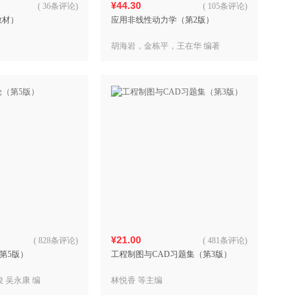
¥44.30
(
36条评论
)
(
105条评论
)
教材）
应用非线性动力学（第2版）
胡海岩，金栋平，王在华 编著
¥21.00
(
828条评论
)
(
481条评论
)
第5版）
工程制图与CAD习题集（第3版）
俊 吴永康 编
林悦香 等主编