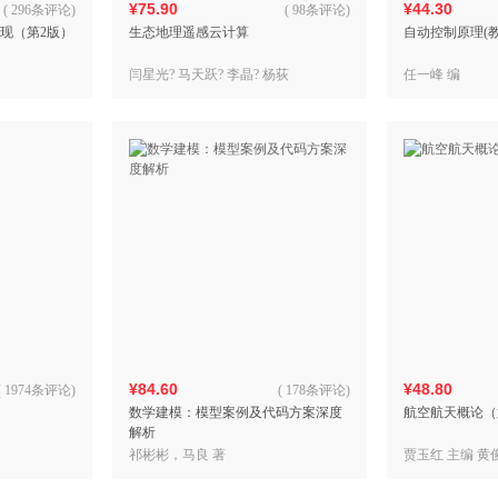
¥75.90
¥44.30
(
296条评论
)
(
98条评论
)
实现（第2版）
生态地理遥感云计算
自动控制原理(
闫星光? 马天跃? 李晶? 杨荻
任一峰 编
¥84.60
¥48.80
(
1974条评论
)
(
178条评论
)
数学建模：模型案例及代码方案深度
航空航天概论（
解析
祁彬彬，马良 著
贾玉红 主编 黄