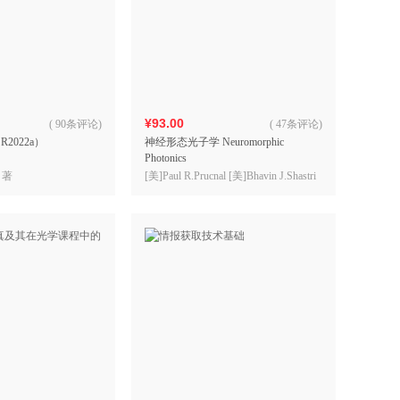
¥93.00
(
90条评论
)
(
47条评论
)
2022a）
神经形态光子学 Neuromorphic
Photonics
 著
[美]Paul R.Prucnal [美]Bhavin J.Shastri
著，王斌 魏源 臧春和 贺佳楠 等译