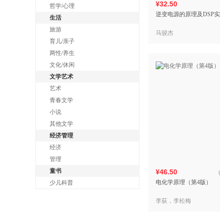
¥32.50
哲学/心理
逆变电源的原理及DSP
生活
旅游
马骏杰
育儿/亲子
两性/养生
文化/休闲
文学艺术
艺术
青春文学
小说
其他文学
经济管理
经济
管理
童书
¥46.50
电化学原理（第4版）
少儿科普
李荻，李松梅