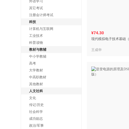
外语学习
其它考试
注册会计师考试
科技
计算机与互联网
¥74.30
工业技术
现代模拟电子技术基础（
科普读物
教材与教辅
王成华
中小学教辅
高考
大学教材
中高职教材
其他教材
人文社科
文化
传记/历史
社会科学
成功励志
政治/军事