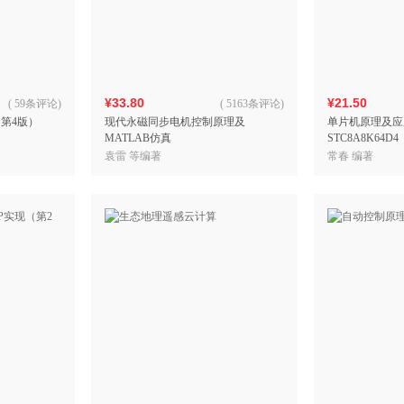
箱包皮
手表饰
运动户
汽车用
¥33.80
¥21.50
食品
(
59条评论
)
(
5163条评论
)
第4版）
现代永磁同步电机控制原理及
单片机原理及应
手机通
MATLAB仿真
STC8A8K64D4
数码影
袁雷 等编著
常春 编著
电脑办
大家电
家用电