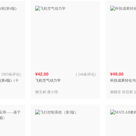
¥42.00
¥49.00
(
2903条评论
)
(
244条评论
)
程(第4版)（十
飞机空气动力学
科技成果转化与
柳文林 康小伟
杨晓非 孙启新 
燕 姜雪 米磊 王