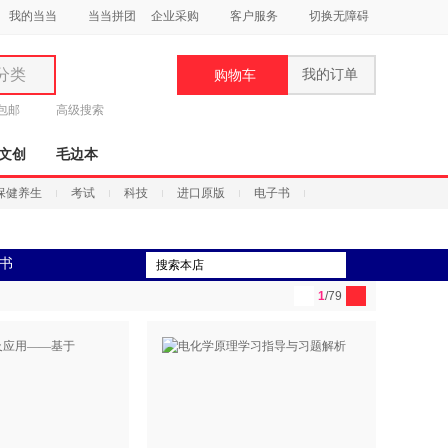
我的当当
当当拼团
企业采购
客户服务
切换无障碍
分类
我的订单
购物车
类
元包邮
高级搜索
文创
毛边本
保健养生
考试
科技
进口原版
电子书
妆
书
品
1
/79
饰
鞋
用
饰