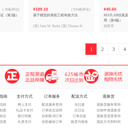
¥189.10
¥45.60
(
38条评论
)
(
910条评论
)
证（第2版）
基于模型的系统工程有效方法
MATLAB仿
用（第4版）
[美] John M. Borky [美] Thomas H.
胡章芳
Bradley著 高星海译
1
2
3
4
指南
支付方式
订单服务
配送方式
退换货
流程
网上支付
配送服务查询
当日递
退换货服务查询
制度
礼品卡支付
订单状态说明
次日达
自助申请退换货
协议
银行转账
自助取消订单
订单自提
退换货进度查询
优惠
礼券支付
自助修改订单
验货与签收
退款方式和时间