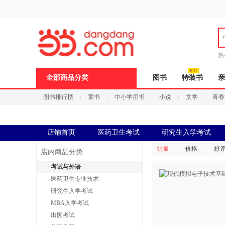
新
窗
口
打
开
无
障
热
碍
说
全部商品分类
图书
特装书
亲
明
页
图书排行榜
童书
中小学用书
小说
文学
青春
面,
按
Ctrl
加
波
店铺首页
医药卫生考试
研究生入学考试
浪
键
销量
价格
好
店内商品分类
打
开
考试与外语
导
医药卫生专业技术
盲
模
研究生入学考试
式
MBA入学考试
出国考试