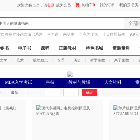
购物车
0
我的订单
我的云书房
欢迎光临当当，请
登录
成为会员
全部
中国人的健康指南
全部分
搜:
多多罗漫画西游记系列
何为道
南明史
不完美传说
十日终焉新生
9.9
尾品汇
图书
签书
电子书
课程
正版教材
特色书城
童装童鞋
电子书
文学
艺术
成功励志
管理
历史
哲学宗教
亲子家教
音像
影视
时尚美
MBA入学考试
科技
教材与教辅
人文社科
童
搜索
母婴用
评
最新
-
玩具
孕婴服
童装童
家居日
家具装
服装
鞋