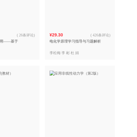
具
品
外
品
¥29.30
(
26条评论
)
(
426条评论
)
用——基于
电化学原理学习指导与习题解析
讯
音
李松梅 李 彬 杜 娟
公
器