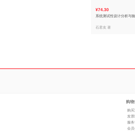
¥74.30
系统测试性设计分析与验
石君友 著
购物
购买
发票
服务
会员