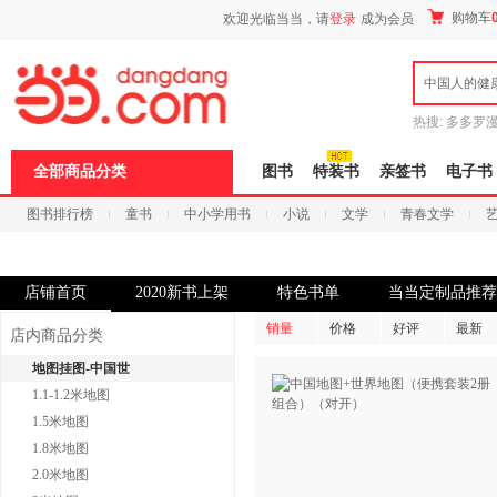
新
购物车
欢迎光临当当，请
登录
成为会员
窗
口
打
中国人的健
开
无
障
热搜:
多多罗
碍
传说
十日终
说
全部商品分类
图书
特装书
亲签书
电子书
明
页
图书排行榜
童书
中小学用书
小说
文学
青春文学
面,
按
科技
进口原版
电子书
Ctrl
加
波
店铺首页
2020新书上架
特色书单
当当定制品推荐
浪
键
销量
价格
好评
最新
店内商品分类
打
开
地图挂图-中国世
导
1.1-1.2米地图
盲
模
1.5米地图
式
1.8米地图
2.0米地图