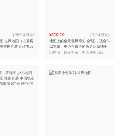
具
品
外
品
¥110.10
(
2893条评论
)
(
328条评论
)
图 世界地图（儿童房
地图上的全景世界简史 全5册，适合3-
讯
图套装 0.84*0.59
12岁阅，更适合孩子的历史启蒙地图
音
绘本，趣味漫画，中国历史绘本，历
纪连海，魏新主审，中国地图出版
公
史百科全书科普绘
社，星蔚时代编绘
器