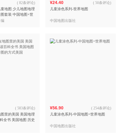
¥24.40
(
82条评论
)
(
50条评论
)
儿童地图 少儿地图地理
儿童涂色系列-世界地图
挂图套装 中国地图+世
*0.670米 赠3M胶+送
 编
中国地图出版社
¥56.90
(
583条评论
)
(
254条评论
)
地图里的美国 美国地理
儿童涂色系列-中国地图+世界地图
科全书 美国地图 历史
的方式美国
中国地图出版社