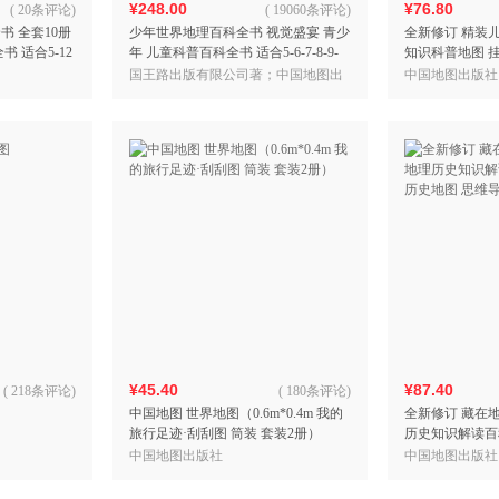
¥248.00
¥76.80
(
20条评论
)
(
19060条评论
)
 全套10册
少年世界地理百科全书 视觉盛宴 青少
全新修订 精装
 适合5-12
年 儿童科普百科全书 适合5-6-7-8-9-
知识科普地图 
物）地球、宇
10-12-13岁中小学生课外科普读物
界地图（0.976米
国王路出版有限公司著；中国地图出
中国地图出版社
版社译
¥45.40
¥87.40
(
218条评论
)
(
180条评论
)
中国地图 世界地图（0.6m*0.4m 我的
全新修订 藏在
旅行足迹·刮刮图 筒装 套装2册）
历史知识解读百
地图 思维导图
中国地图出版社
中国地图出版社