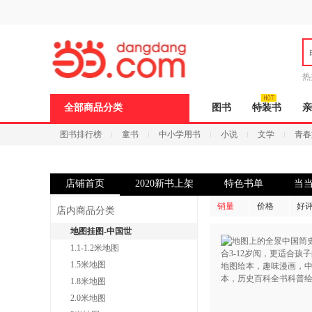
新
窗
口
打
开
无
障
热
碍
说
全部商品分类
图书
特装书
亲
明
页
图书排行榜
童书
中小学用书
小说
文学
青春
面,
按
Ctrl
加
波
店铺首页
2020新书上架
特色书单
当
浪
键
销量
价格
好
店内商品分类
打
开
地图挂图-中国世
导
1.1-1.2米地图
盲
模
1.5米地图
式
1.8米地图
2.0米地图