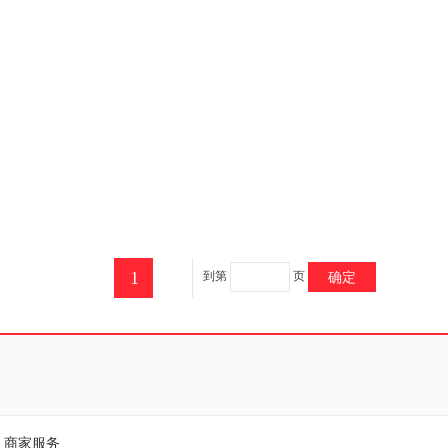
1
到第
页
确定
商家服务