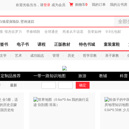
购物车
0
我的订单
我的云书房
欢迎光临当当，请
登录
成为会员
全部
白狼星探险队 壁画迷踪
全部分
搜:
怪杰佐罗力
早春晴朗
全球通史
死者从不说谎
吾辈如神
9.9元包邮
尾品汇
图书
签书
电子书
课程
正版教材
特色书城
童装童鞋
电子书
文学
艺术
成功励志
管理
历史
哲学宗教
亲子家教
音像
影视
时尚美
当定制品推荐
一带一路知识地图
旅游
教辅
科普
搜索
母婴用
评
最新
-
玩具
孕婴服
童装童
家居日
家具装
服装
鞋