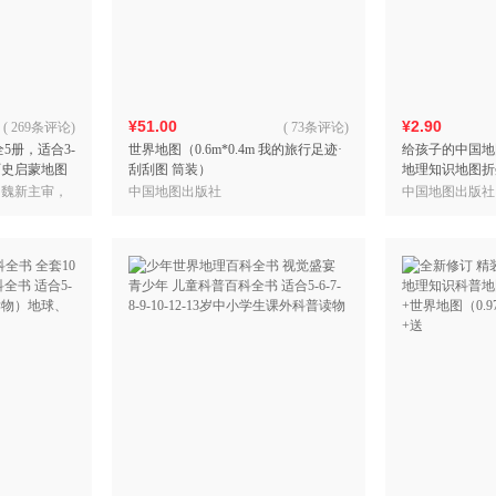
箱包皮
手表饰
运动户
汽车用
¥51.00
¥2.90
食品
(
269条评论
)
(
73条评论
)
5册，适合3-
世界地图（0.6m*0.4m 我的旅行足迹·
给孩子的中国地
手机通
历史启蒙地图
刮刮图 筒装）
地理知识地图折叠挂
数码影
历史绘本，历
米 少儿地图）
，魏新主审，
中国地图出版社
中国地图出版社
电脑办
时代编绘
大家电
家用电