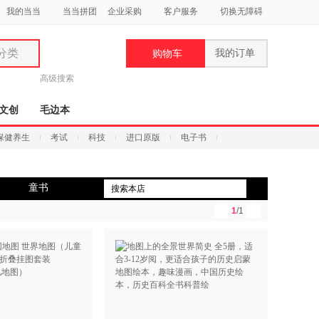
我的当当
当当拼团
企业采购
客户服务
切换无障碍
分类
我的订单
购物车
类
高级搜索
文创
毛边本
保健养生
考试
科技
进口原版
电子书
妆
童书
品
1
/1
饰
鞋
用
饰