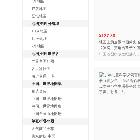
3米地图
竖版地图
区域地图
地图挂图-分省城
1.1米地图
¥137.80
1.5米地图
地图上的全景中国简史 全
2米地图
12岁阅，更适合孩子的
绘本，趣味漫画，中国
地图挂图-世界各
中国地图出版社纪连海
史百科全书科普绘
中国地图出版社，星蔚
世界各国挂图
各大洲挂图
海运交通-一带一
中国、世界地图集
精选套装
中国、世界地图册
中国、世界地图集
中国各省市地图册
单张折叠地图
人气商品推荐
防水耐折-中国、