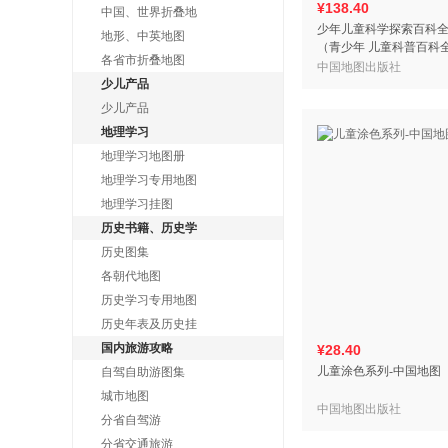
¥138.40
中国、世界折叠地
少年儿童科学探索百科全书
地形、中英地图
（青少年 儿童科普百科全书
各省市折叠地图
岁中小学生课外科普读
中国地图出版社
宙、恐龙、动
少儿产品
少儿产品
地理学习
地理学习地图册
地理学习专用地图
地理学习挂图
历史书籍、历史学
历史图集
各朝代地图
历史学习专用地图
历史年表及历史挂
国内旅游攻略
¥28.40
儿童涂色系列-中国地图
自驾自助游图集
城市地图
中国地图出版社
分省自驾游
分省交通旅游