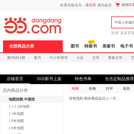
新
购物车
欢迎光临当当，请
登录
成为会员
窗
口
打
中国人的健
开
无
障
热搜:
多多罗
碍
传说
十日终
说
全部商品分类
图书
特装书
亲签书
电子书
明
页
图书排行榜
童书
中小学用书
小说
文学
青春文学
面,
按
科技
进口原版
电子书
Ctrl
加
波
店铺首页
2020新书上架
特色书单
当当定制品推荐
浪
键
销量
价格
好评
最新
店内商品分类
打
开
没有找到 相关商品
返回上一页
地图挂图-中国世
导
1.1-1.2米地图
盲
模
1.5米地图
式
1.8米地图
2.0米地图