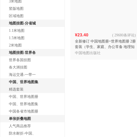
3米地图
竖版地图
区域地图
地图挂图-分省城
1.1米地图
¥23.40
(
29680条评论
)
1.5米地图
全新修订 中国地图册+世界地图册 2册
2米地图
套装（学生、家庭、办公常备 地理知
识版 行政区划 地理知识）
地图挂图-世界各
中国地图出版社
世界各国挂图
各大洲挂图
海运交通-一带一
中国、世界地图集
精选套装
中国、世界地图册
中国、世界地图集
中国各省市地图册
单张折叠地图
人气商品推荐
防水耐折-中国、