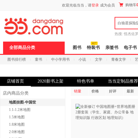
新
购物车
欢迎光临当当，请
登录
成为会员
窗
口
打
白狼星探险
开
无
障
热搜:
怪杰佐
碍
谎
吾辈如神
说
全部商品分类
图书
特装书
亲签书
电子书
明
页
图书排行榜
童书
中小学用书
小说
文学
青春文学
面,
按
科技
进口原版
电子书
Ctrl
加
波
店铺首页
2020新书上架
特色书单
当当定制品推荐
浪
键
销量
价格
好评
最新
店内商品分类
打
开
地图挂图-中国世
导
1.1-1.2米地图
盲
模
1.5米地图
式
1.8米地图
2.0米地图