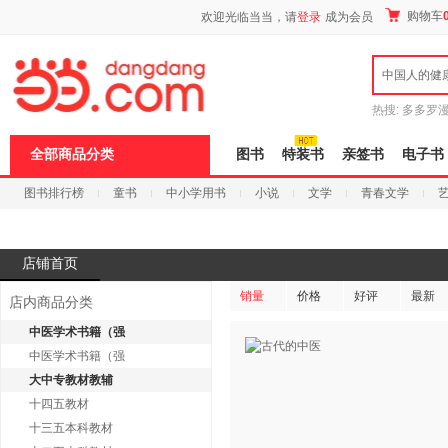
新
购物车
欢迎光临当当，请
登录
成为会员
窗
口
打
中国人的健
开
无
障
热搜:
多多罗
碍
传说
十日终
说
全部商品分类
图书
特装书
亲签书
电子书
明
页
图书排行榜
童书
中小学用书
小说
文学
青春文学
面,
按
科技
进口原版
电子书
Ctrl
加
波
店铺首页
浪
键
销量
价格
好评
最新
店内商品分类
打
开
中医学术书籍（强
导
中医学术书籍（强
盲
模
大中专教材教辅
式
十四五教材
十三五本科教材