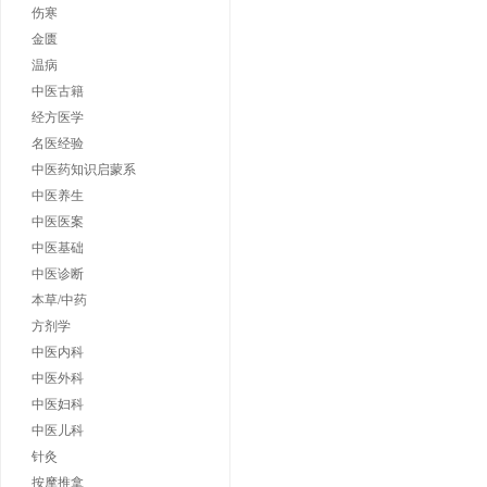
伤寒
金匮
温病
中医古籍
经方医学
名医经验
中医药知识启蒙系
中医养生
中医医案
中医基础
中医诊断
本草/中药
方剂学
中医内科
中医外科
中医妇科
中医儿科
针灸
按摩推拿