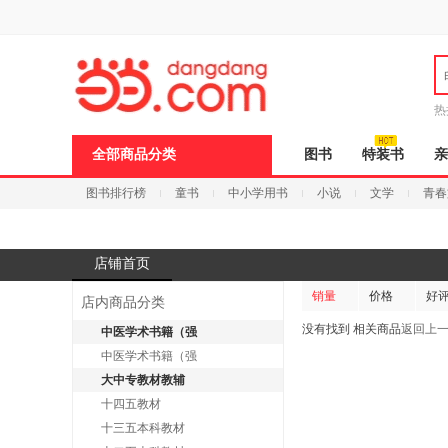
新
窗
口
打
开
无
障
热
碍
说
全部商品分类
图书
特装书
亲
明
页
图书排行榜
童书
中小学用书
小说
文学
青春
面,
按
Ctrl
加
波
店铺首页
浪
键
销量
价格
好
店内商品分类
打
开
没有找到 相关商品
返回上
中医学术书籍（强
导
中医学术书籍（强
盲
模
大中专教材教辅
式
十四五教材
十三五本科教材