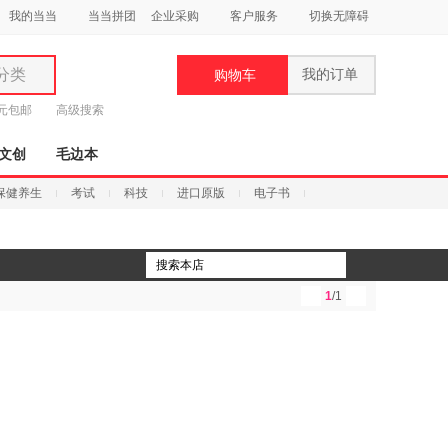
我的当当
当当拼团
企业采购
客户服务
切换无障碍
分类
我的订单
购物车
类
9元包邮
高级搜索
文创
毛边本
保健养生
考试
科技
进口原版
电子书
妆
品
1
/1
饰
鞋
用
饰