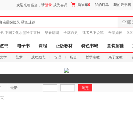
购物车
0
我的订单
我的云书房
欢迎光临当当，请
登录
成为会员
全部
白狼星探险队 壁画迷踪
全部分
搜:
中国文化水墨绘本立秋
早春晴朗
全球通史
死者从不说谎
吾辈如神
9.
尾品汇
图书
签书
电子书
课程
正版教材
特色书城
童装童鞋
电子书
文学
艺术
成功励志
管理
历史
哲学宗教
亲子家教
音像
影视
时尚美
搜索
母婴用
评
最新
-
玩具
孕婴服
一页
童装童
家居日
家具装
服装
鞋