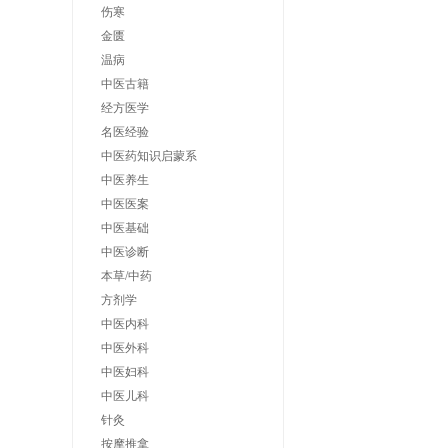
伤寒
金匮
温病
中医古籍
经方医学
名医经验
中医药知识启蒙系
中医养生
中医医案
中医基础
中医诊断
本草/中药
方剂学
中医内科
中医外科
中医妇科
中医儿科
针灸
按摩推拿