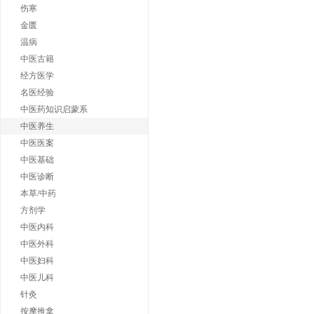
伤寒
金匮
温病
中医古籍
经方医学
名医经验
中医药知识启蒙系
中医养生
中医医案
中医基础
中医诊断
本草/中药
方剂学
中医内科
中医外科
中医妇科
中医儿科
针灸
按摩推拿