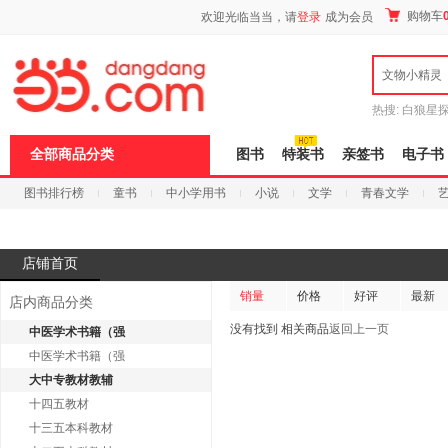
新
购物车
欢迎光临当当，请
登录
成为会员
窗
口
打
文物小精灵
开
无
障
热搜:
白狼星
碍
师3
重建秦
说
全部商品分类
图书
特装书
亲签书
电子书
明
页
图书排行榜
童书
中小学用书
小说
文学
青春文学
面,
按
科技
进口原版
电子书
Ctrl
加
波
店铺首页
浪
键
销量
价格
好评
最新
店内商品分类
打
开
没有找到 相关商品
返回上一页
中医学术书籍（强
导
中医学术书籍（强
盲
模
大中专教材教辅
式
十四五教材
十三五本科教材