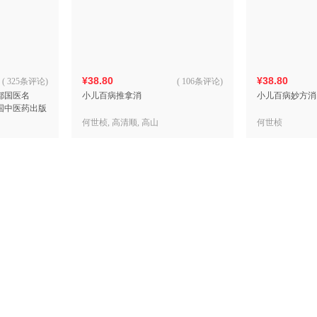
箱包皮
手表饰
运动户
汽车用
¥38.80
¥38.80
食品
(
325条评论
)
(
106条评论
)
都国医名
小儿百病推拿消
小儿百病妙方消
手机通
国中医药出版
数码影
何世桢, 高清顺, 高山
何世桢
电脑办
大家电
家用电