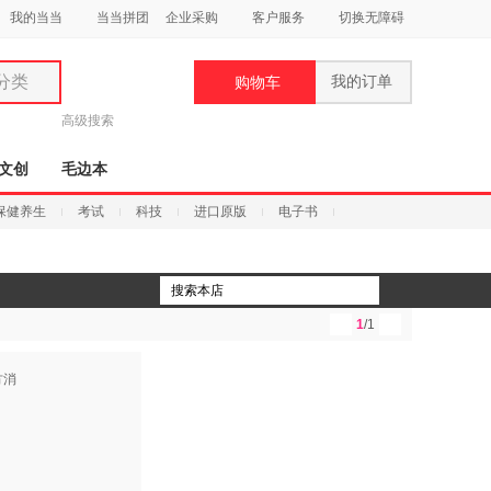
我的当当
当当拼团
企业采购
客户服务
切换无障碍
分类
我的订单
购物车
类
高级搜索
文创
毛边本
保健养生
考试
科技
进口原版
电子书
妆
品
1
/1
饰
鞋
用
饰