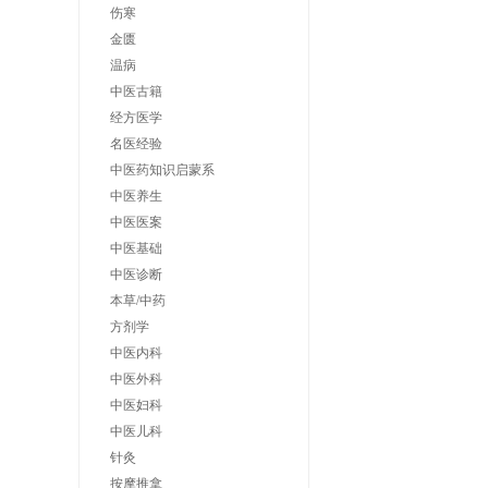
伤寒
金匮
温病
中医古籍
经方医学
名医经验
中医药知识启蒙系
中医养生
中医医案
中医基础
中医诊断
本草/中药
方剂学
中医内科
中医外科
中医妇科
中医儿科
针灸
按摩推拿