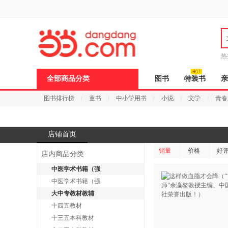
新
窗
口
打
开
无
障
热
碍
说
全部商品分类
图书
特装书
亲
明
页
图书排行榜
童书
中小学用书
小说
文学
青春
面,
按
Ctrl
加
波
店铺首页
浪
键
销量
价格
好
店内商品分类
打
开
中医学术书籍（强
导
中医学术书籍（强
盲
模
大中专教材教辅
式
十四五教材
十三五本科教材