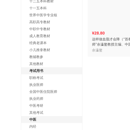
十二五本科教材
十一五本科
世界中医学专业核
高职高专教材
中职中专教材
¥28.80
成人教育教材
这样做血脂才会降（“首
经典老课本
师”余瀛鳌教授主编、中
社荣誉出版！）
小儿推拿教材
余瀛鳌
教辅教参
其他教材
考试用书
职称考试
执业医师
全国中医住院医师
执业药师
中医考研
其他考试
中医
内经