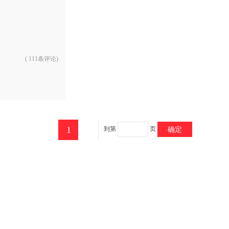
具
品
外
品
(
111条评论
)
讯
音
公
器
1
到第
页
确定