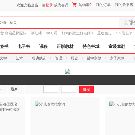
购物车
0
我的订单
我的云书房
欢迎光临当当，请
登录
成为会员
全部
文物小精灵
全部分
搜:
白狼星探险队
读红楼
学习观
好妈妈胜过好老师3
重建秦史
9.9元包邮
尾品汇
图书
签书
电子书
课程
正版教材
特色书城
童装童鞋
电子书
文学
艺术
成功励志
管理
历史
哲学宗教
亲子家教
音像
影视
时尚美
搜索
母婴用
评
最新
-
玩具
孕婴服
童装童
家居日
家具装
服装
鞋