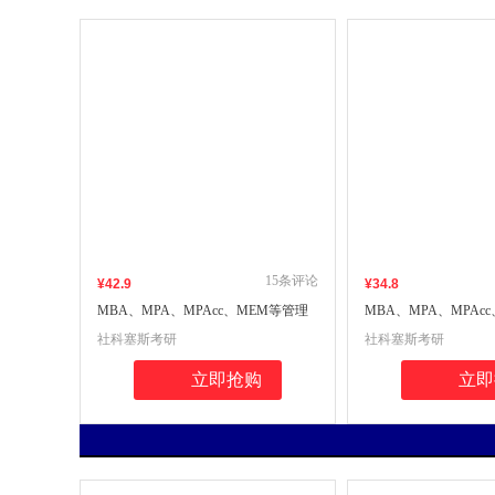
15
条评论
¥
42
.9
¥
34
.8
MBA、MPA、MPAcc、MEM等管理
MBA、MPA、MPAc
类、经济类联考逻辑高分突破 社科赛
类联考数学高分突破 
社科塞斯考研
社科塞斯考研
斯考研
立即抢购
立即