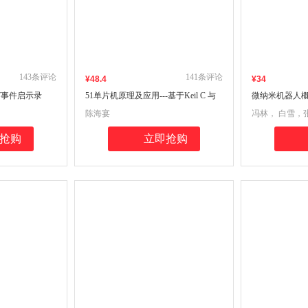
143
条评论
141
条评论
¥
48
.4
¥
34
7事件启示录
51单片机原理及应用---基于Keil C 与
微纳米机器人
Proteus (第4版)
陈海宴
冯林， 白雪，
伟，张德远 编
抢购
立即抢购