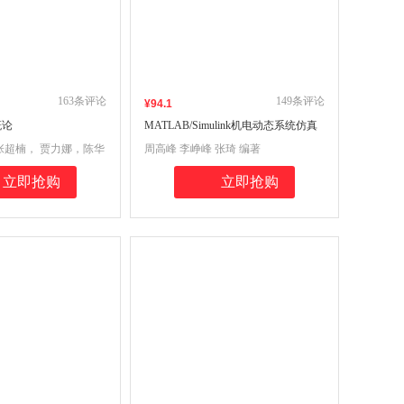
163
条评论
149
条评论
¥
94
.1
概论
MATLAB/Simulink机电动态系统仿真
及工程应用（第2版）
张超楠， 贾力娜，陈华
周高峰 李峥峰 张琦 编著
著
立即抢购
立即抢购