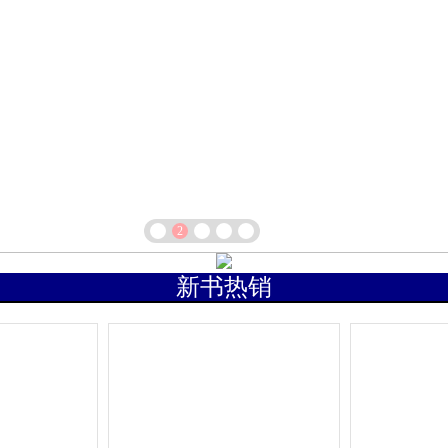
箱包皮
手表饰
运动户
汽车用
食品
手机通
数码影
电脑办
大家电
1
2
3
4
5
家用电
新书热销