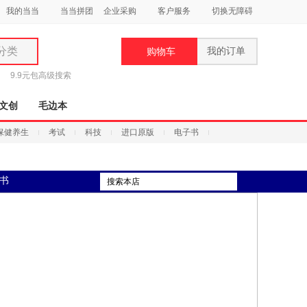
我的当当
当当拼团
企业采购
客户服务
切换无障碍
分类
我的订单
购物车
类
9.9元包
高级搜索
文创
毛边本
保健养生
考试
科技
进口原版
电子书
妆
书
品
饰
鞋
用
饰