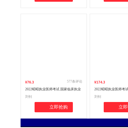
577
条评论
¥
76
.3
¥
174
.3
2022昭昭执业医师考试 国家临床执业
2022昭昭执业医师考
及助理医师资格考试笔试核心考点背
及助理医师资格考试
刘钊
刘钊
诵版
(上、下册)(套装两本)
立即抢购
立即