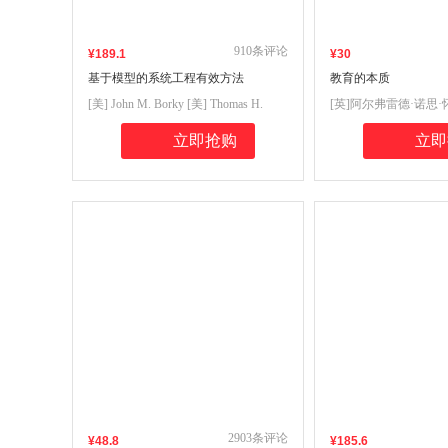
910
条评论
¥
189
.1
¥
30
基于模型的系统工程有效方法
教育的本质
[美] John M. Borky [美] Thomas H.
[英]阿尔弗雷德·诺思
Bradley著 高星海译
译
立即抢购
立即
2903
条评论
¥
48
.8
¥
185
.6