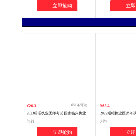
立即抢购
立即
681
条评论
¥
26
.3
¥
63
.4
2023昭昭执业医师考试 国家临床执业
2022昭昭执业医师考
及助理医师资格考试实践技能操作核
及助理医师资格考试
刘钊
刘钊
心考点背诵版
南
立即抢购
立即