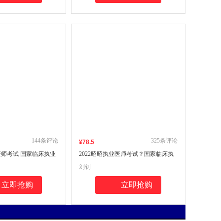
144
条评论
325
条评论
¥
78
.5
业医师考试 国家临床执业
2022昭昭执业医师考试？国家临床执
后冲刺5套卷及精析
业及助理医师资格考试医师进阶重难
刘钊
题3000例
立即抢购
立即抢购