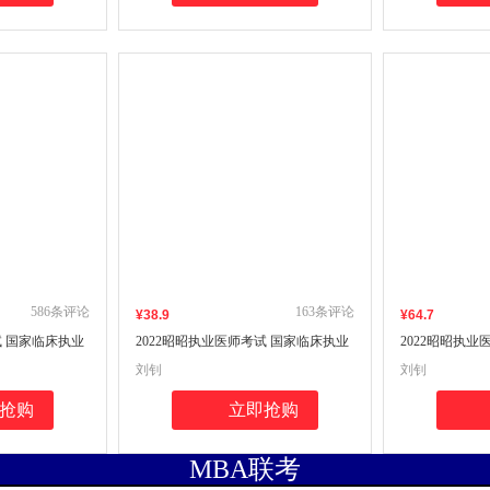
586
条评论
163
条评论
¥
38
.9
¥
64
.7
试 国家临床执业
2022昭昭执业医师考试 国家临床执业
2022昭昭执
笔试重难点精析
助理医师资格考试最后冲刺5套卷及精
医师资格考试最
刘钊
刘钊
析
抢购
立即抢购
MBA联考