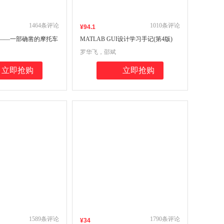
1464
条评论
1010
条评论
¥
94
.1
——一部确凿的摩托车
MATLAB GUI设计学习手记(第4版)
罗华飞，邵斌
立即抢购
立即抢购
1589
条评论
1790
条评论
¥
34