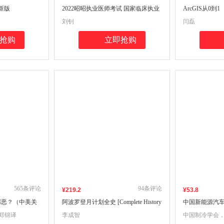
新版
2022昭昭执业医师考试 国家临床执业
ArcGIS从0到1
及助理医师资格考试实践技能操作指
刘钊
闫磊
南
抢购
立即抢购
565
条评论
94
条评论
¥
219
.2
¥
53
.8
邪恶？（中美关
阿波罗登月计划全史 [Complete History
中国新能源汽
of Project Apollo]
 郑锦译
李成智
中国制冷学会，