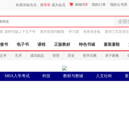
购物车
0
我的订单
我的云书房
欢迎光临当当，请
登录
成为会员
全部
南明史
全部分
搜:
新时代版上下五千年
离开前请叫醒我
学习观
有兽焉全集
唐诗三百首译注
尾品汇
图书
签书
电子书
课程
正版教材
特色书城
童装童鞋
电子书
文学
艺术
成功励志
管理
历史
哲学宗教
亲子家教
音像
影视
时尚美
MBA入学考试
科技
教材与教辅
人文社科
童
搜索
母婴用
玩具
孕婴服
童装童
家居日
家具装
服装
鞋