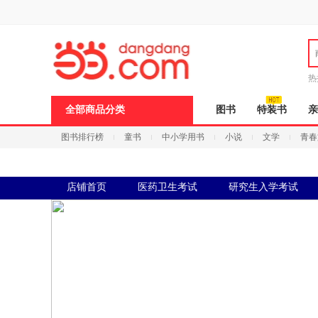
新
窗
口
打
开
无
障
热
碍
邮
说
全部商品分类
图书
特装书
亲
明
页
图书排行榜
童书
中小学用书
小说
文学
青春
面,
按
Ctrl
加
波
店铺首页
医药卫生考试
研究生入学考试
浪
键
打
开
导
盲
模
式