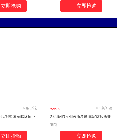
立即抢购
立即抢购
197
条评论
165
条评论
¥
26
.3
业医师考试 国家临床执业
2022昭昭执业医师考试 国家临床执业
格考试精选真题考点精
及助理医师资格考试题眼狂背
刘钊
解析分册)(套装两本）
立即抢购
立即抢购