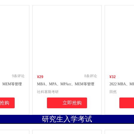
9
条评论
8
条评论
¥
29
¥
32
c、MEM等管理
MBA、MPA、MPAcc、MEM等管理
2022 MBA、
社科赛斯考研
类联考综合能力全真模拟6套卷 社科
理类、经济类
社科塞斯考研
田然
赛斯考研
文宝典 199
抢购
立即抢购
研究生入学考试