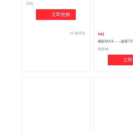
及助理医师资格考试精选真题考点精
刘钊
析(试题分册+解析分册)(套装两本）
立即抢购
197
条评论
¥
42
疯狂MAX——波音73
顾世敏
立即