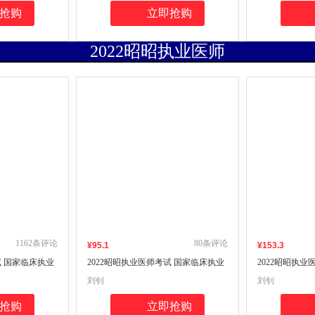
著
抢购
立即抢购
2022昭昭执业医师
1162
条评论
80
条评论
¥
95
.1
¥
153
.3
试 国家临床执业
2022昭昭执业医师考试 国家临床执业
2022昭昭执
实践技能操作指
及助理医师资格考试实践技能（套装2
及助理医师资
刘钊
刘钊
册）实践技能操作指南+实践技能操作
析(试题分册+
核心考点背诵版
抢购
立即抢购