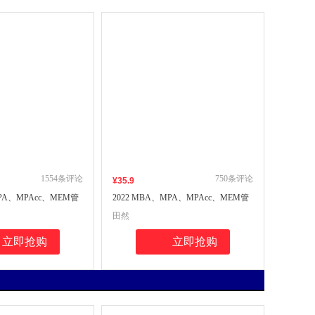
1554
条评论
750
条评论
¥
35
.9
MPA、MPAcc、MEM管
2022 MBA、MPA、MPAcc、MEM管
联考田然讲写作素材范
理类、经济类联考田然讲写作通关指
田然
管理类联考综合能力
南 199管理类联考综合能力
立即抢购
立即抢购