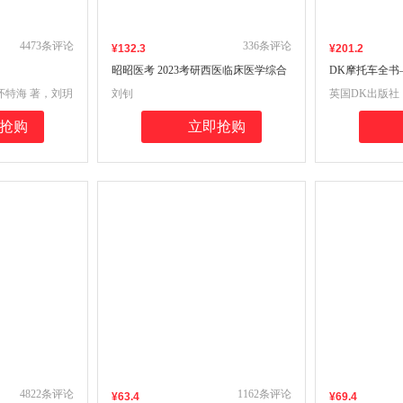
4473
条评论
336
条评论
¥
132
.3
¥
201
.2
昭昭医考 2023考研西医临床医学综合
DK摩托车全书
能力大纲精讲
图史
·怀特海 著，刘玥
刘钊
英国DK出版社
抢购
立即抢购
4822
条评论
1162
条评论
¥
63
.4
¥
69
.4