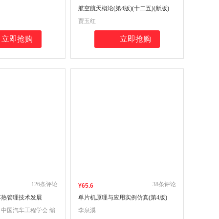
航空航天概论(第4版)(十二五)(新版)
贾玉红
立即抢购
立即抢购
126
条评论
38
条评论
¥
65
.6
车热管理技术发展
单片机原理与应用实例仿真(第4版)
中国汽车工程学会 编
李泉溪