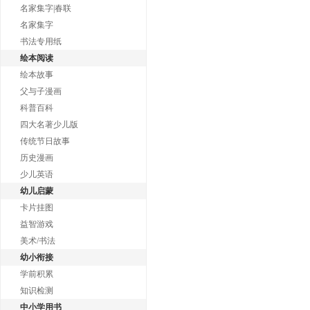
名家集字|春联
名家集字
书法专用纸
绘本阅读
绘本故事
父与子漫画
科普百科
四大名著少儿版
传统节日故事
历史漫画
少儿英语
幼儿启蒙
卡片挂图
益智游戏
美术/书法
幼小衔接
学前积累
知识检测
中小学用书