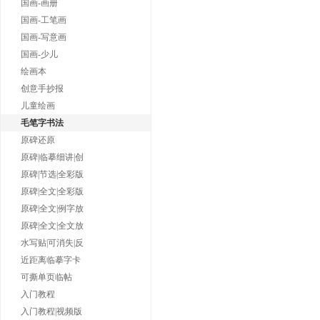
国画-画册
国画-工笔画
国画-写意画
国画-少儿
绘画本
创意手抄报
儿童绘画
毛笔字书法
原碑还原
原碑|临摹细讲|创
原碑|节选|全彩版
原碑|全文|全彩版
原碑|全文|例字放
原碑|全文|全文放
水写贴|可消失|反
近距离临摹字卡
可撕单页临帖
入门教程
入门教程|视频版