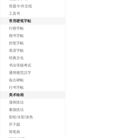
答题卡/作文纸
工具书
常用硬笔字帖
行楷字帖
楷书字帖
控笔字帖
英语字帖
经典文化
书法等级考试
通用规范汉字
临古碑帖
行书字帖
美术绘画
漫画技法
素描技法
彩铅/水彩/涂色
芥子园
简笔画