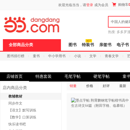
新
购物车
欢迎光临当当，请
登录
成为会员
窗
口
打
中国人的健
开
无
障
热搜:
多多罗
碍
传说
十日终
说
全部商品分类
图书
特装书
亲签书
电子书
明
页
图书排行榜
童书
中小学用书
小说
文学
青春文学
面,
按
科技
进口原版
电子书
Ctrl
加
波
店铺首页
特惠套装
毛笔字帖
硬笔字帖
童
浪
键
销量
价格
好评
最新
店内商品分类
打
开
教辅教材
导
同步作文
盲
模
【语文】默写训练
式
【数学】口算训练
快乐读书吧