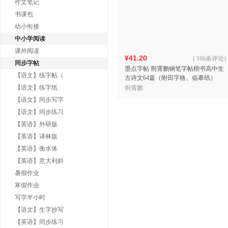
作文笔记
书课包
幼小衔接
中小学阅读
课外阅读
¥41.20
(
166条评论
)
同步字帖
墨点字帖 荆霄鹏钢笔字帖楷书高中生
【语文】练字帖（
古诗文64篇（附田字格、临摹纸）
【语文】练字纸
荆霄鹏
【语文】同步写字
【语文】同步练习
【英语】外研版
【英语】译林版
【英语】衡水体
【英语】意大利斜
暑假作业
寒假作业
写字半小时
【语文】生字抄写
【英语】同步练习