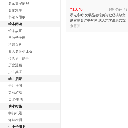
名家集字|春联
¥16.70
(
1064条评论
)
名家集字
墨点字帖 文学品读唯美诗歌经典散文
书法专用纸
荆霄鹏名师手写体 成人大学生男女漂
绘本阅读
亮字行楷练习字帖
荆霄鹏
绘本故事
父与子漫画
科普百科
四大名著少儿版
传统节日故事
历史漫画
少儿英语
幼儿启蒙
卡片挂图
益智游戏
美术/书法
幼小衔接
学前积累
知识检测
中小学用书