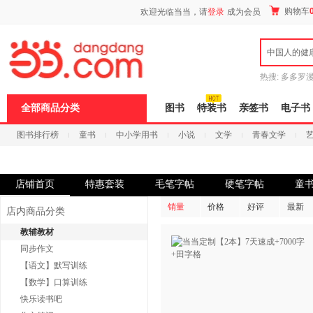
新
购物车
欢迎光临当当，请
登录
成为会员
窗
口
打
中国人的健
开
无
障
热搜:
多多罗
碍
传说
十日终
说
全部商品分类
图书
特装书
亲签书
电子书
明
页
图书排行榜
童书
中小学用书
小说
文学
青春文学
面,
按
科技
进口原版
电子书
Ctrl
加
波
店铺首页
特惠套装
毛笔字帖
硬笔字帖
童
浪
键
销量
价格
好评
最新
店内商品分类
打
开
教辅教材
导
同步作文
盲
模
【语文】默写训练
式
【数学】口算训练
快乐读书吧