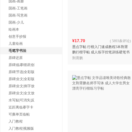
国画-画册
国画-工笔画
国画-写意画
国画-少儿
绘画本
创意手抄报
¥17.70
(
5893条评论
)
儿童绘画
墨点字帖 行楷入门速成教程3本荆霄
毛笔字书法
鹏行楷字帖 成人练字控笔训练硬笔书
法临摹钢笔字帖
原碑还原
荆霄鹏
原碑|临摹细讲|创
原碑|节选|全彩版
原碑|全文|全彩版
原碑|全文|例字放
原碑|全文|全文放
水写贴|可消失|反
近距离临摹字卡
可撕单页临帖
入门教程
入门教程|视频版