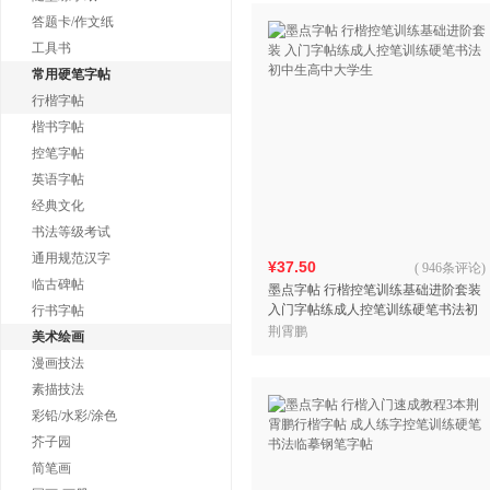
答题卡/作文纸
工具书
常用硬笔字帖
行楷字帖
楷书字帖
控笔字帖
英语字帖
经典文化
书法等级考试
通用规范汉字
¥37.50
(
946条评论
)
临古碑帖
墨点字帖 行楷控笔训练基础进阶套装
入门字帖练成人控笔训练硬笔书法初
行书字帖
中生高中大学生
荆霄鹏
美术绘画
漫画技法
素描技法
彩铅/水彩/涂色
芥子园
简笔画