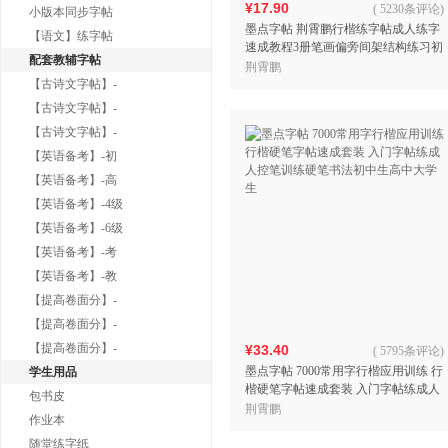
¥17.90
(
5230条评论
)
小版本同步字帖
墨点字帖 荆霄鹏行楷练字帖成人练字
【语文】练字帖
速成教程3册笔画偏旁间架结构练习初
配套教辅字帖
学者大学生初中生硬笔书法练字本
荆霄鹏
【古诗文字帖】-
【古诗文字帖】-
【古诗文字帖】-
【英语备考】-初
【英语备考】-高
【英语备考】-4级
【英语备考】-6级
【英语备考】-考
【英语备考】-教
【提高卷面分】-
【提高卷面分】-
【提高卷面分】-
¥33.40
(
5795条评论
)
墨点字帖 7000常用字行楷应用训练 行
学生用品
楷硬笔字帖速成套装 入门字帖练成人
包书皮
控笔训练硬笔书法初中生高中大学生
荆霄鹏
作业本
随堂练字纸