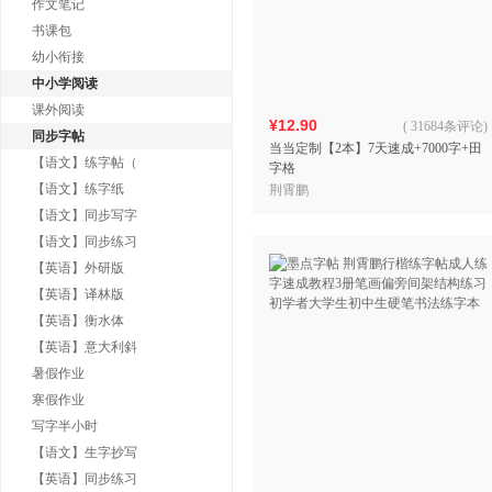
作文笔记
书课包
幼小衔接
中小学阅读
课外阅读
¥12.90
(
31684条评论
)
同步字帖
当当定制【2本】7天速成+7000字+田
【语文】练字帖（
字格
【语文】练字纸
荆霄鹏
【语文】同步写字
【语文】同步练习
【英语】外研版
【英语】译林版
【英语】衡水体
【英语】意大利斜
暑假作业
寒假作业
写字半小时
【语文】生字抄写
【英语】同步练习