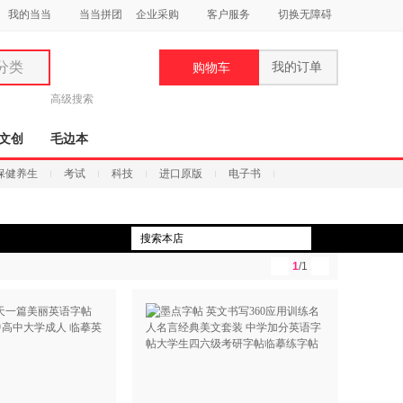
我的当当
当当拼团
企业采购
客户服务
切换无障碍
分类
我的订单
购物车
类
高级搜索
文创
毛边本
保健养生
考试
科技
进口原版
电子书
妆
品
1
/1
饰
鞋
用
饰