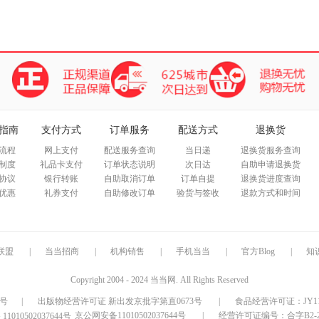
指南
支付方式
订单服务
配送方式
退换货
流程
网上支付
配送服务查询
当日递
退换货服务查询
制度
礼品卡支付
订单状态说明
次日达
自助申请退换货
协议
银行转账
自助取消订单
订单自提
退换货进度查询
优惠
礼券支付
自助修改订单
验货与签收
退款方式和时间
联盟
|
当当招商
|
机构销售
|
手机当当
|
官方Blog
|
知
Copyright 2004 - 2024 当当网. All Rights Reserved
9号
|
出版物经营许可证 新出发京批字第直0673号
|
食品经营许可证：JY1110
京公网安备11010502037644号
|
经营许可证编号：合字B2-20