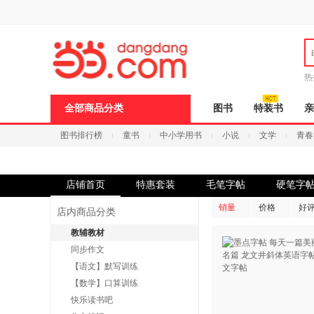
新
窗
口
打
开
无
障
热
碍
说
全部商品分类
图书
特装书
亲
明
页
图书排行榜
童书
中小学用书
小说
文学
青春
面,
按
Ctrl
加
波
店铺首页
特惠套装
毛笔字帖
硬笔字
浪
键
销量
价格
好
店内商品分类
打
开
教辅教材
导
同步作文
盲
模
【语文】默写训练
式
【数学】口算训练
快乐读书吧