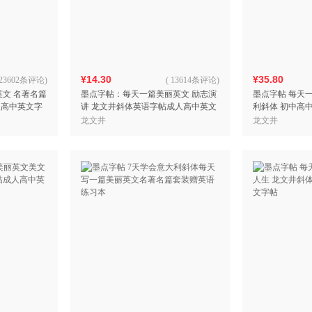
箱包皮
手表饰
运动户
汽车用
¥14.30
¥35.80
食品
23602条评论
)
(
13614条评论
)
英文 名著名篇
墨点字帖：每天一篇美丽英文 励志演
墨点字帖 每天
手机通
人高中英文字
讲 龙文井斜体英语字帖成人高中英文
利斜体 初中高
数码影
字帖
字帖
龙文井
龙文井
电脑办
大家电
家用电