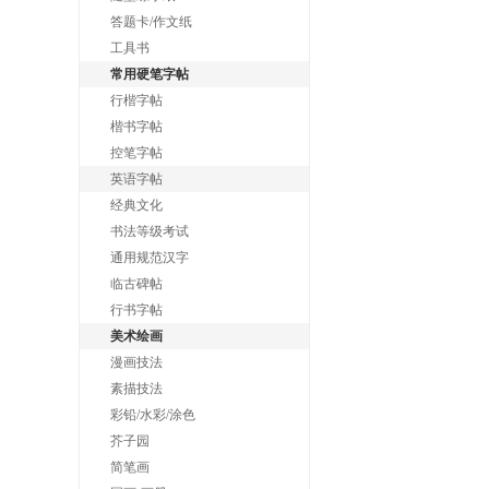
答题卡/作文纸
工具书
常用硬笔字帖
行楷字帖
楷书字帖
控笔字帖
英语字帖
经典文化
书法等级考试
通用规范汉字
临古碑帖
行书字帖
美术绘画
漫画技法
素描技法
彩铅/水彩/涂色
芥子园
简笔画