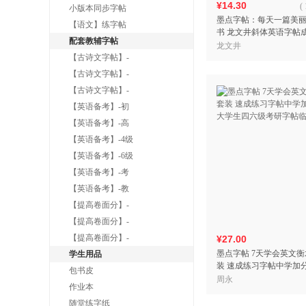
¥14.30
(
小版本同步字帖
墨点字帖：每天一篇美
【语文】练字帖
书 龙文井斜体英语字帖
配套教辅字帖
字帖
龙文井
【古诗文字帖】-
【古诗文字帖】-
【古诗文字帖】-
【英语备考】-初
【英语备考】-高
【英语备考】-4级
【英语备考】-6级
【英语备考】-考
【英语备考】-教
【提高卷面分】-
【提高卷面分】-
【提高卷面分】-
¥27.00
墨点字帖 7天学会英文
学生用品
装 速成练习字帖中学加
包书皮
学生四六级考研字帖临
周永
作业本
随堂练字纸