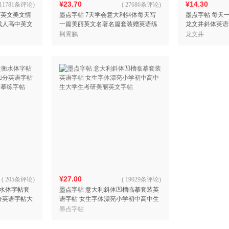
¥23.70
¥14.30
11781条评论
)
(
27686条评论
)
丽英文美文情
墨点字帖 7天学会意大利斜体每天写
墨点字帖 每天
成人高中英文
一篇美丽英文名著名篇套装赠英语练
龙文井斜体英语
习本
帖
荆霄鹏
龙文井
¥27.00
(
205条评论
)
(
19029条评论
)
衡水体字帖套
墨点字帖 意大利斜体凹槽临摹套装英
分英语字帖大
语字帖 女生字体漂亮小学初中高中生
摹练字帖
大学生考研美丽英文字帖
墨点字帖