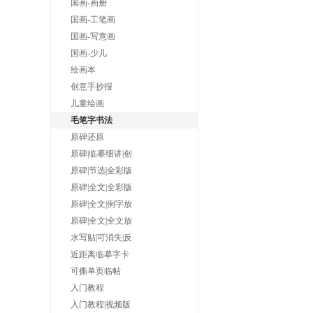
国画-画册
国画-工笔画
国画-写意画
国画-少儿
绘画本
创意手抄报
儿童绘画
毛笔字书法
原碑还原
原碑|临摹细讲|创
原碑|节选|全彩版
原碑|全文|全彩版
原碑|全文|例字放
原碑|全文|全文放
水写贴|可消失|反
近距离临摹字卡
可撕单页临帖
入门教程
入门教程|视频版