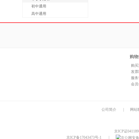
初中通用
高中通用
购物
购买
发票
服务
会员
公司简介
|
网站
京ICP证04118
京ICP备17043473号-1
|