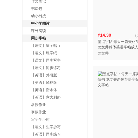
作文笔记
书课包
幼小衔接
中小学阅读
课外阅读
¥14.30
(
同步字帖
墨点字帖 每天一篇美丽
【语文】练字帖（
龙文井斜体英语字帖成
帖
【语文】练字纸
龙文井
【语文】同步写字
【语文】同步练习
【英语】外研版
【英语】译林版
【英语】衡水体
【英语】意大利斜
暑假作业
寒假作业
写字半小时
【语文】生字抄写
【英语】同步练习