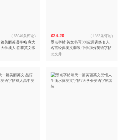
具
品
外
品
¥24.20
(
65040条评论
)
(
1363条评论
)
一篇美丽英语字帖 意大
墨点字帖 英文书写360应用训练名人
讯
中大学成人 临摹英文练
名言经典美文套装 中学加分英语字帖
音
大学生四六级考研字帖临摹练字帖
龙文井
公
器