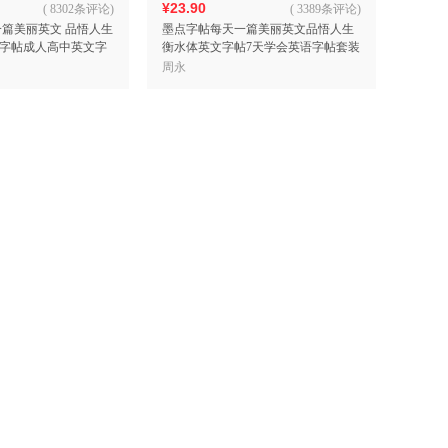
¥23.90
(
8302条评论
)
(
3389条评论
)
一篇美丽英文 品悟人生
墨点字帖每天一篇美丽英文品悟人生
字帖成人高中英文字
衡水体英文字帖7天学会英语字帖套装
周永