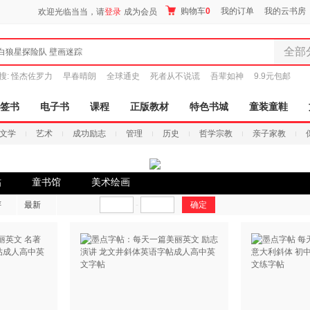
购物车
0
我的订单
我的云书房
欢迎光临当当，请
登录
成为会员
全部
白狼星探险队 壁画迷踪
全部分
搜:
怪杰佐罗力
早春晴朗
全球通史
死者从不说谎
吾辈如神
9.9元包邮
尾品汇
图书
签书
电子书
课程
正版教材
特色书城
童装童鞋
电子书
文学
艺术
成功励志
管理
历史
哲学宗教
亲子家教
音像
影视
时尚美
帖
童书馆
美术绘画
搜索
母婴用
评
最新
-
玩具
孕婴服
童装童
家居日
家具装
服装
鞋