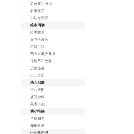
名家集字|春联
名家集字
书法专用纸
绘本阅读
绘本故事
父与子漫画
科普百科
四大名著少儿版
传统节日故事
历史漫画
少儿英语
幼儿启蒙
卡片挂图
益智游戏
美术/书法
幼小衔接
学前积累
知识检测
中小学用书