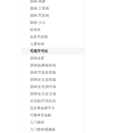
国画-画册
国画-工笔画
国画-写意画
国画-少儿
绘画本
创意手抄报
儿童绘画
毛笔字书法
原碑还原
原碑|临摹细讲|创
原碑|节选|全彩版
原碑|全文|全彩版
原碑|全文|例字放
原碑|全文|全文放
水写贴|可消失|反
近距离临摹字卡
可撕单页临帖
入门教程
入门教程|视频版