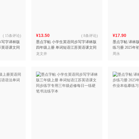
箱包皮
手表饰
运动户
汽车用
¥13.50
¥17.90
食品
(
15条评论
)
(
8条评论
)
步写字译林版
墨点字帖 小学生英语同步写字译林版
墨点字帖 译林
手机通
苏英语课文同
四年级上册 单词短语江苏英语课文同
练习册 2025
数码影
每日一练硬笔
步练字专用三年级必修每日一练硬笔
业本临摹练习字
龙文井
周永
电脑办
书法练字本
大家电
家用电