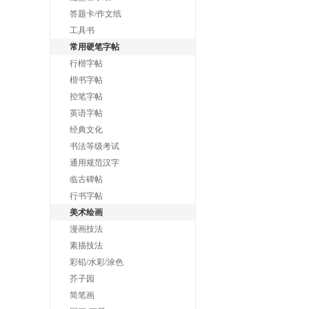
答题卡/作文纸
工具书
常用硬笔字帖
行楷字帖
楷书字帖
控笔字帖
英语字帖
经典文化
书法等级考试
通用规范汉字
临古碑帖
行书字帖
美术绘画
漫画技法
素描技法
彩铅/水彩/涂色
芥子园
简笔画