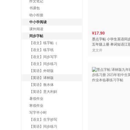
作文笔记
书课包
幼小衔接
中小学阅读
课外阅读
¥17.90
同步字帖
墨点字帖 小学生英语同
【语文】练字帖（
五年级上册 单词短语江
步练字专用三年级必修
【语文】练字纸
龙文井
书法练字本
【语文】同步写字
【语文】同步练习
【英语】外研版
【英语】译林版
【英语】衡水体
【英语】意大利斜
暑假作业
寒假作业
写字半小时
【语文】生字抄写
【英语】同步练习