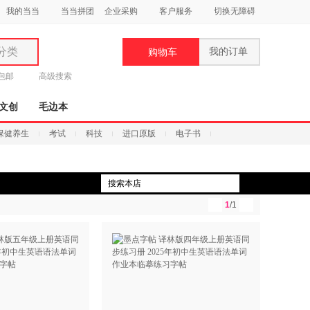
我的当当
当当拼团
企业采购
客户服务
切换无障碍
分类
我的订单
购物车
类
元包邮
高级搜索
文创
毛边本
保健养生
考试
科技
进口原版
电子书
妆
品
1
/1
饰
鞋
用
饰