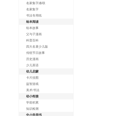
名家集字|春联
名家集字
书法专用纸
绘本阅读
绘本故事
父与子漫画
科普百科
四大名著少儿版
传统节日故事
历史漫画
少儿英语
幼儿启蒙
卡片挂图
益智游戏
美术/书法
幼小衔接
学前积累
知识检测
中小学用书