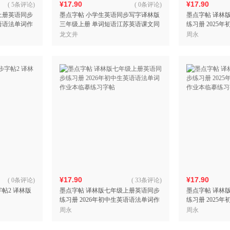
¥17.90
¥17.90
(
5条评论
)
(
0条评论
)
上册英语同步
墨点字帖 小学生英语同步写字译林版
墨点字帖 译林
英语语法单词作
三年级上册 单词短语江苏英语课文同
练习册 2025
步练字专用三年级必修每日一练硬笔
业本临摹练习字
龙文井
周永
书法练字本
¥17.90
¥17.90
(
0条评论
)
(
33条评论
)
字帖2 译林版
墨点字帖 译林版七年级上册英语同步
墨点字帖 译林
练习册 2026年初中生英语语法单词作
练习册 2025
业本临摹练习字帖
业本临摹练习字
周永
周永