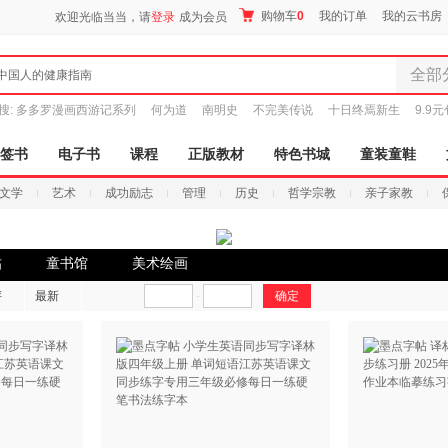
购物车
0
我的订单
我的云书房
欢迎光临当当，请
登录
成为会员
全部
中国人的健康指南
全部分
搜:
多多罗漫画西游记系列
何为道
南明史
不完美传说
十日终焉新生
9.9
尾品汇
图书
签书
电子书
课程
正版教材
特色书城
童装童鞋
电子书
文学
艺术
成功励志
管理
历史
哲学宗教
亲子家教
音像
影视
时尚美
帖
童书馆
美术绘画
搜索
母婴用
评
最新
-
玩具
孕婴服
童装童
家居日
家具装
服装
鞋