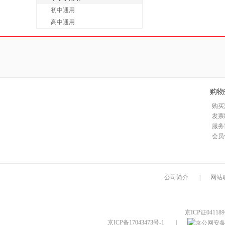
初中通用
高中通用
购物
购买
发票
服务
会员
公司简介
|
网站
京ICP证04118
京ICP备17043473号-1
|