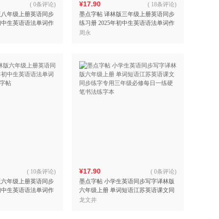
¥17.90
(
0条评论
)
(
18条评论
)
版八年级上册英语同步
墨点字帖 译林版三年级上册英语同步
年初中生英语语法单词作
练习册 2025年初中生英语语法单词作
帖
业本临摹练习字帖
周永
¥17.90
(
10条评论
)
(
0条评论
)
版六年级上册英语同步
墨点字帖 小学生英语同步写字译林版
年初中生英语语法单词作
六年级上册 单词短语江苏英语课文同
帖
步练字专用三年级必修每日一练硬笔
龙文井
书法练字本