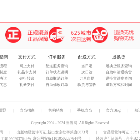
指南
支付方式
订单服务
配送方式
退换货
流程
网上支付
配送服务查询
当日递
退换货服务查询
制度
礼品卡支付
订单状态说明
次日达
自助申请退换货
协议
银行转账
自助取消订单
订单自提
退换货进度查询
优惠
礼券支付
自助修改订单
验货与签收
退款方式和时间
联盟
|
当当招商
|
机构销售
|
手机当当
|
官方Blog
|
知
Copyright 2004 - 2024 当当网. All Rights Reserved
9号
|
出版物经营许可证 新出发京批字第直0673号
|
食品经营许可证：JY1110
京公网安备11010502037644号
|
经营许可证编号：合字B2-20