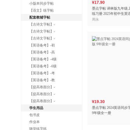
¥17.90
小版本同步字帖
墨点字帖 译林版九年级
【语文】练字帖
练习册 2025年初中生
配套教辅字帖
业本临摹练习字帖
周永
【古诗文字帖】-
【古诗文字帖】-
【古诗文字帖】-
【英语备考】-初
【英语备考】-高
【英语备考】-4级
【英语备考】-6级
【英语备考】-考
【英语备考】-教
【提高卷面分】-
【提高卷面分】-
【提高卷面分】-
¥19.30
墨点字帖 2024英语同步
学生用品
9年级全一册
包书皮
作业本
随堂练字纸