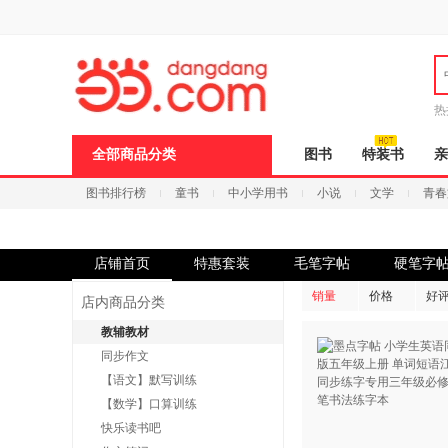
新
窗
口
打
开
无
障
热
碍
说
全部商品分类
图书
特装书
亲
明
页
图书排行榜
童书
中小学用书
小说
文学
青春
面,
按
Ctrl
加
波
店铺首页
特惠套装
毛笔字帖
硬笔字
浪
键
销量
价格
好
店内商品分类
打
开
教辅教材
导
同步作文
盲
模
【语文】默写训练
式
【数学】口算训练
快乐读书吧