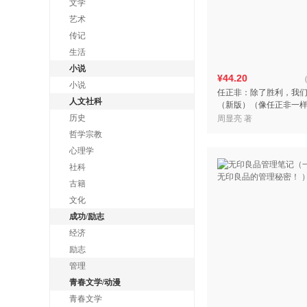
文学
艺术
传记
生活
小说
¥44.20
小说
任正非：除了胜利，我
人文社科
（新版）（像任正非一
积累底气，才能在危机
历史
周显亮 著
力，在看似无路可走时
哲学宗教
心理学
社科
古籍
文化
成功/励志
经济
励志
管理
青春文学/动漫
青春文学