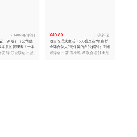
具
品
外
品
¥40.80
(
14866条评论
)
(
835条评论
)
记（新版）（公司赚
项目管理式生活（500强企业“埃森哲
讯
握本质的管理者！一本
全球合伙人”无保留的自我解剖；亚洲
音
的管理秘密！）
第一私立学府“庆应义塾大学”热捧课
格安 译 联合读创 出品
米泽创一 著 袁小雅 译 联合读创 出品
公
程；钝感力boy
器