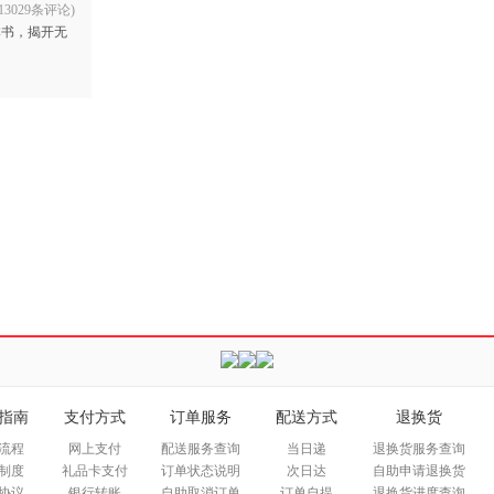
13029条评论
)
本书，揭开无
指南
支付方式
订单服务
配送方式
退换货
流程
网上支付
配送服务查询
当日递
退换货服务查询
制度
礼品卡支付
订单状态说明
次日达
自助申请退换货
协议
银行转账
自助取消订单
订单自提
退换货进度查询