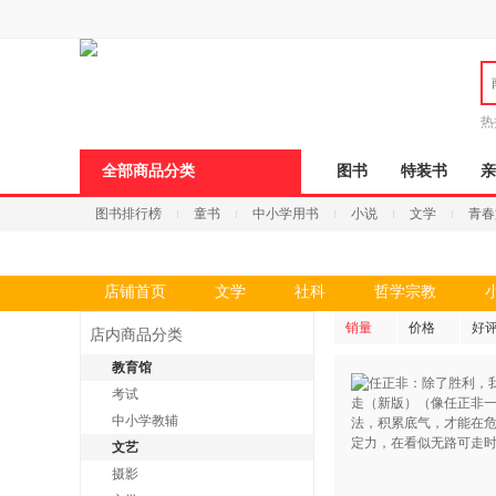
新
窗
口
打
开
无
障
热
碍
邮
说
全部商品分类
图书
特装书
亲
明
页
图书排行榜
童书
中小学用书
小说
文学
青春
面,
按
Ctrl
加
波
店铺首页
文学
社科
哲学宗教
浪
键
销量
价格
好
店内商品分类
打
开
教育馆
导
考试
盲
模
中小学教辅
式
文艺
摄影