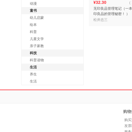
¥32.30
(
动漫
无印良品管理笔记（一
童书
印良品的管理秘密！ ）
幼儿启蒙
松井忠三
绘本
科普
儿童文学
亲子家教
科技
科普读物
生活
养生
生活
购物
购买
发票
服务