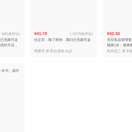
箱包皮
手表饰
运动户
汽车用
¥41.70
¥42.30
食品
(
3492条评论
)
(
10579条评论
)
们已无路可走
任正非：除了胜利，我们已无路可走
无印良品管理笔
手机通
样找对方法，
钱第1步：做掌
数码影
面前保持定
书揭开无印良品
周显亮 著 联合读创 出品
松井忠三 著 刘
电脑办
赢得胜
大家电
家用电