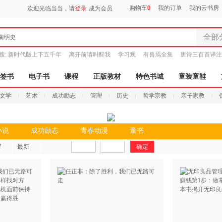
购物车
0
我的订单
我的云书房
欢迎光临当当，请
登录
成为会员
全部
南明史
全部分
搜:
新时代版上下五千年
离开前请叫醒我
学习观
有兽焉全集
唐诗三百首译注
尾品汇
图书
签书
电子书
课程
正版教材
特色书城
童装童鞋
电子书
文学
艺术
成功励志
管理
历史
哲学宗教
亲子家教
音像
影视
时尚美
小说
成功励志
青春动漫
童书
搜索
母婴用
评
最新
-
玩具
孕婴服
童装童
家居日
家具装
服装
鞋