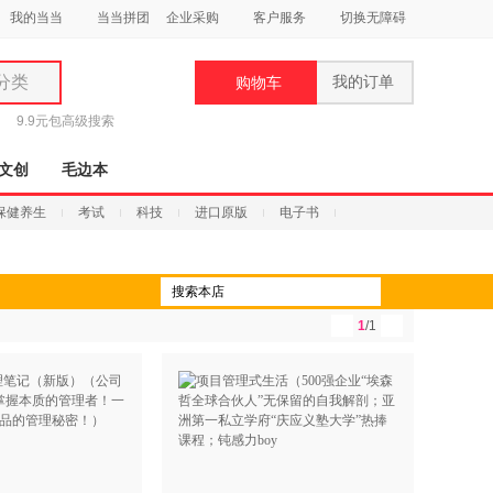
我的当当
当当拼团
企业采购
客户服务
切换无障碍
分类
我的订单
购物车
类
9.9元包
高级搜索
文创
毛边本
保健养生
考试
科技
进口原版
电子书
妆
品
1
/1
饰
鞋
用
饰