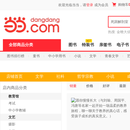
新
购物车
欢迎光临当当，请
登录
成为会员
窗
口
打
死因解剖室
开
无
障
热搜:
金蟾大
碍
边带走
耶路
说
全部商品分类
图书
特装书
亲签书
电子书
明
页
图书排行榜
童书
中小学用书
小说
文学
青春文学
面,
按
科技
进口原版
电子书
Ctrl
加
波
店铺首页
文学
社科
哲学宗教
小说
浪
键
销量
价格
好评
最新
店内商品分类
打
开
教育馆
导
考试
盲
模
中小学教辅
式
文艺
摄影