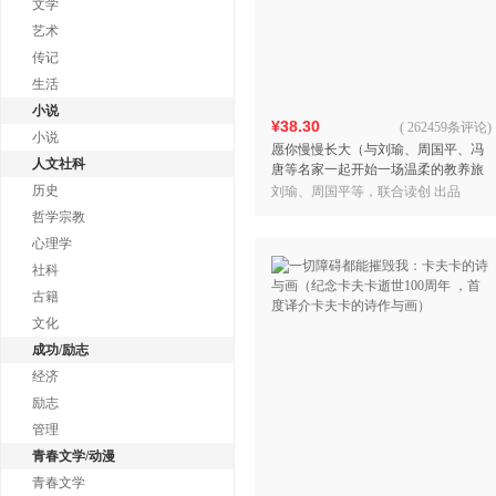
文学
艺术
传记
生活
小说
¥38.30
(
262459条评论
)
小说
愿你慢慢长大（与刘瑜、周国平、冯
人文社科
唐等名家一起开始一场温柔的教养旅
程，聊一聊关于教养的真心话，感受
历史
刘瑜、周国平等，联合读创 出品
孩子成长的真实意义。）
哲学宗教
心理学
社科
古籍
文化
成功/励志
经济
励志
管理
青春文学/动漫
青春文学