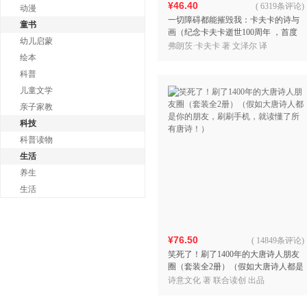
¥46.40
(
6319条评论
)
动漫
一切障碍都能摧毁我：卡夫卡的诗与
童书
画（纪念卡夫卡逝世100周年 ，首度
幼儿启蒙
译介卡夫卡的诗作与画）
弗朗茨·卡夫卡 著 文泽尔 译
绘本
科普
儿童文学
亲子家教
科技
科普读物
生活
养生
生活
¥76.50
(
14849条评论
)
笑死了！刷了1400年的大唐诗人朋友
圈（套装全2册）（假如大唐诗人都是
你的朋友，刷刷手机，就读懂了所有
诗意文化 著 联合读创 出品
唐诗！）