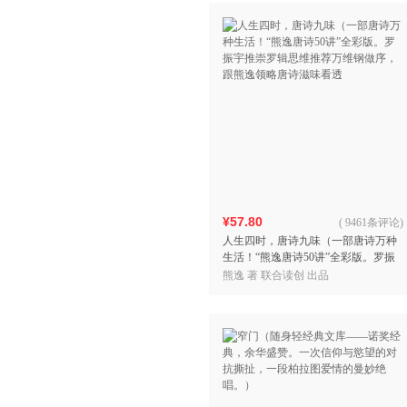
¥57.80
(
9461条评论
)
人生四时，唐诗九味（一部唐诗万种
生活！“熊逸唐诗50讲”全彩版。罗振
宇推崇罗辑思维推荐万维钢做序，跟
熊逸 著 联合读创 出品
熊逸领略唐诗滋味看透