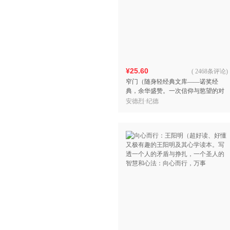
¥25.60
(
2468条评论
)
窄门（随身轻经典文库——诺奖经
典，余华盛赞。一次信仰与慾望的对
抗撕扯，一段柏拉图爱情的曼妙绝
安德烈·纪德
唱。）