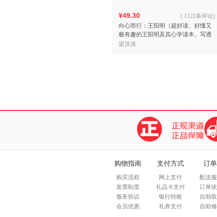
¥49.30
(
1122条评论
)
向心而行：王阳明（超好读、好懂又
极有趣的王阳明及其心学读本。写透
一个人的矛盾与挣扎，一个圣人的智
梁洪涛
慧和心法：向心而行，万事
购物指南
支付方式
订单
购买流程
网上支付
配送服
发票制度
礼品卡支付
订单状
服务协议
银行转账
自助取
会员优惠
礼券支付
自助修