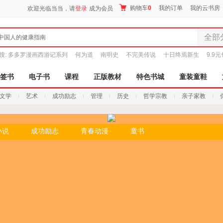
购物车
0
我的订单
我的云书房
欢迎光临当当，请
登录
成为会员
全部
中国人的健康指南
全部分
搜:
多多罗漫画西游记系列
何为道
南明史
不完美传说
十日终焉新生
9.9
尾品汇
图书
签书
电子书
课程
正版教材
特色书城
童装童鞋
电子书
文学
艺术
成功励志
管理
历史
哲学宗教
亲子家教
音像
影视
时尚美
小说
成功励志
青春动漫
童书
搜索
母婴用
玩具
孕婴服
童装童
家居日
家具装
服装
鞋