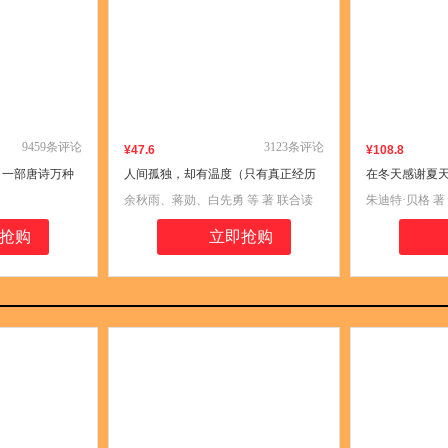
9459
条评论
3123
条评论
¥
47
.6
¥
108
.8
（一部唐诗万种
人间孤独，却有温度（只有真正经历
在冬天感谢夏天
”全彩版。罗振
过孤独的人，才能真切感受到这世间
童书100、微
余秋雨、蒋勋、白先勇 等 著 联合读
朱迪特·贝格 著
万维钢做序，跟
的人情冷暖。那些无人诉说的心事、
读书儿童成长值
创 出品
译 联合读创 出
透四时人生！）
没人在乎的情绪、无法启齿的爱意，
错过高分童书，文
抢购
立即抢购
在本书都能寻到共鸣，让孤独的灵魂
书榜）
找到宣泄出口。）