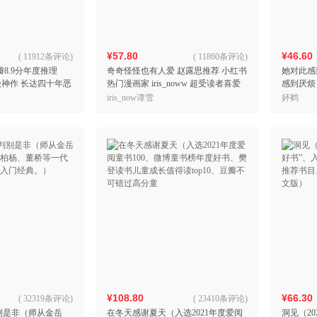
¥57.80
¥46.60
(
11912条评论
)
(
11860条评论
)
瓣8.9分年度推理
奇奇怪怪也有人爱 赵露思推荐 小红书
她对此感
级神作 长达四十年恶
热门漫画家 iris_noww 超受读者喜爱
感到厌烦
的自怜是天鹅的挽歌
的 小羊波德莱尔 漫画作品 愿你奇奇
口碑女性
iris_now谭雪
妚鹤
怪怪
¥108.80
¥66.30
(
32319条评论
)
(
23410条评论
)
别是非（师从金岳
在冬天感谢夏天（入选2021年度爱阅
洞见（2