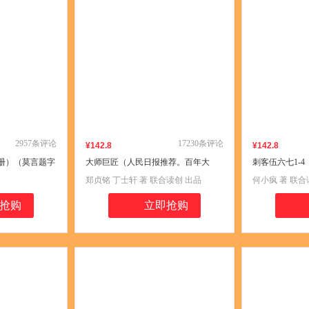
2957
条评论
17230
条评论
¥
142
.8
¥
142
.8
册）（莫言题字
大师巨匠（人民日报推荐。百年大
刺客伍六七1-
获得者、日本文
师，世纪巨匠，打造中国人的灵魂书
然盛赞！燃爆全
郑贞铭 丁士轩 著 联合读创 出品
何小疯 著 联合
0周年纪念版，
房。大师们的智慧、风骨、气节，是
2020年白玉兰
中国人精神的典范。）
番。）
抢购
立即抢购