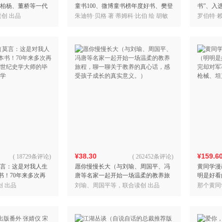
柏杨、董桥等一代
童书100、微博童书榜年度好书、樊登
书”、入
入门经典。）
读书儿童成长值得读top10、豆瓣不可
荐书目。
创 出品
朱迪特·贝格 著 蒂姆科·比伯 绘 胡敏
罗伯特·
错过高分童
版）
译 联合读创 出品
出品
¥38.30
¥159.6
(
18729条评论
)
(
262452条评论
)
言：这是对我人生
愿你慢慢长大（与刘瑜、周国平、冯
黄同学漫
书！70年来多次再
唐等名家一起开始一场温柔的教养旅
明是好看
0世纪史学大师的毕
程，聊一聊关于教养的真心话，感受
对军事历
创 出品
刘瑜、周国平等，联合读创 出品
那个黄同
学
孩子成长的真实意义。）
械、坦克