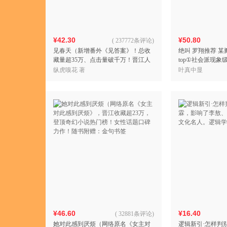
¥42.30
¥50.80
(
237772条评论
)
见春天（新增番外《见答案》！总收
绝叫 罗翔推荐 某
藏量超35万、点击量破千万！晋江人
top①社会派现象
气作者 纵虎嗅花 催泪之作！）
女编年史 怀才者
纵虎嗅花 著
叶真中显
平庸者的崩
¥46.60
¥16.40
(
32881条评论
)
她对此感到厌烦（网络原名《女主对
逻辑新引·怎样判