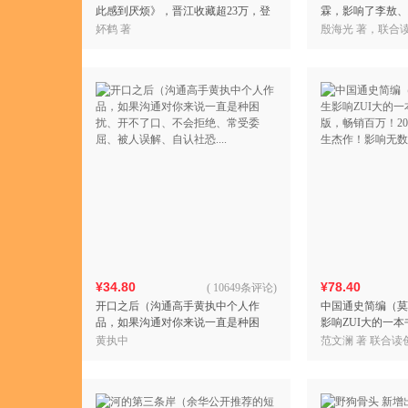
此感到厌烦》，晋江收藏超23万，登
霖，影响了李敖、
顶奇幻小说热门榜！女性话题口碑力
文化名人。逻辑学
妚鹤 著
殷海光 著，联合读
作！随书附赠：金句书签
¥34.80
¥78.40
(
10649条评论
)
开口之后（沟通高手黄执中个人作
中国通史简编（莫
品，如果沟通对你来说一直是种困
影响ZUI大的一本
扰、开不了口、不会拒绝、常受委
版，畅销百万！2
黄执中
范文澜 著 联合读
屈、被人误解、自认社恐....
生杰作！影响无数