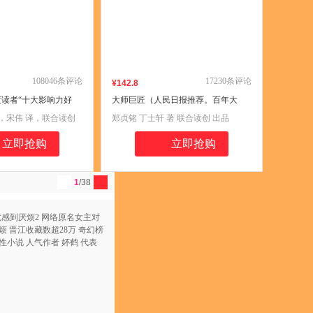
108046
条评论
17230
条评论
¥
142
.8
年度读者“十大影响力好
大师巨匠（人民日报推荐。百年大
年度书单，北京书评推
师，世纪巨匠，打造中国人的灵魂书
著，宋伟 译，联合读创
郑贞铭 丁士轩 著 联合读创 出品
什么佛学是真的》中文
房。大师们的智慧、风骨、气节，是
中国人精神的典范。）
立即抢购
立即抢购
1
/38