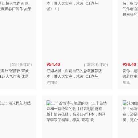
¥54.40
¥26.40
(
5534条评论
)
(
10396条评论
)
番外 张婧仪 宋威
江湖丛谈（自说自话的总裁推荐版
爱你，是
江超人气作者 休屠
本！做人太实在，就读《江湖丛
徐若晗主
藏青春口碑作 如果最
谈》！）
者 笙离
连阔如
笙离
福的，莫