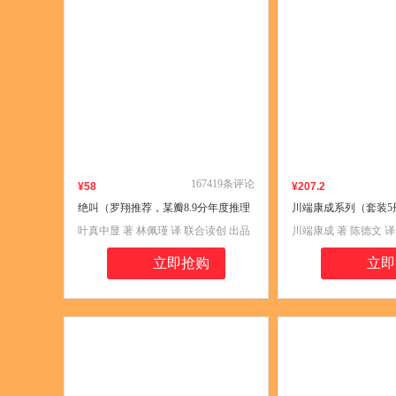
167419
条评论
¥
58
¥
207
.2
绝叫（罗翔推荐，某瓣8.9分年度推理
川端康成系列（套装5
top①社会派现象级神作，长达四十年
推荐！诺贝尔文学奖
叶真中显 著 林佩瑾 译 联合读创 出品
川端康成 著 陈德文 译
恶女编年史，怀才者的自怜是天鹅的
学大师川端康成逝世5
挽歌，平庸者的崩坏是野兽的绝
全新精装典藏版）
立即抢购
立即
叫。）