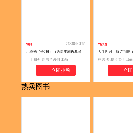
21380
条评论
¥
69
¥
57
.8
小蘑菇（全2册）（两周年刷边典藏
人生四时，唐诗九味
版）（全版烫金函套设计+极光刷边设
生活！“熊逸唐诗50讲
一十四洲 著 联合读创 出品
熊逸 著 联合读创 出品
计+新增印特签。高人气作者一十四洲
宇推崇罗辑思维推荐
年度口碑力作！华语科幻星云奖银奖
熊逸领略唐诗滋味看
立即抢购
立即
作品。）
热卖图书