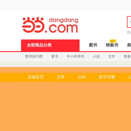
新
窗
口
打
开
无
障
热
碍
说
全部商品分类
图书
特装书
亲
明
页
图书排行榜
童书
中小学用书
小说
文学
青春
面,
按
Ctrl
加
波
店铺首页
文学
社科
哲学宗教
浪
键
打
开
导
盲
模
式