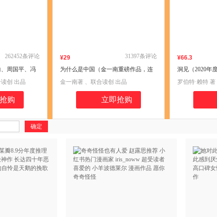
262452
条评论
31397
条评论
¥
29
¥
66
.3
瑜、周国平、冯
为什么是中国（金一南重磅作品，连
洞见（2020
场温柔的教养旅
续两年高居畅销榜，发行量超100万
书”、入选豆瓣
读创 出品
金一南著 、联合读创 出品
罗伯特·赖特 
的真心话，感受
册。后疫情时代，中国的优势和未来
荐书目。《为
出品
。）
在哪里？面对全球百年未有之大变
版）
抢购
立即抢购
局，中国将以何应对？）