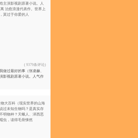
(
9379条评论
)
我做过最好的事（张凌赫、
演影视剧原著小说。人气作
 治愈浪漫代表作。世界上最幸
过于你爱的人