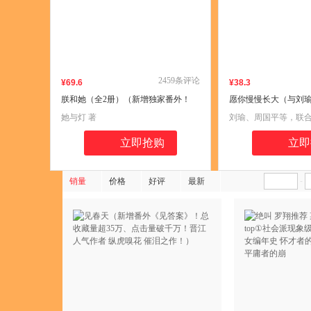
2459
条评论
¥
69
.6
¥
38
.3
朕和她（全2册）（新增独家番外！
愿你慢慢长大（与刘
《东厂观察笔记》（《观鹤笔记》）
唐等名家一起开始一
她与灯 著
刘瑜、周国平等，联合
作者，晋江总积分超20亿、点击量近
程，聊一聊关于教养
千万——她与灯 古言虐恋代表作！全
孩子成长的真实意义
立即抢购
立即
网口碑爆品！）
销量
价格
好评
最新
-