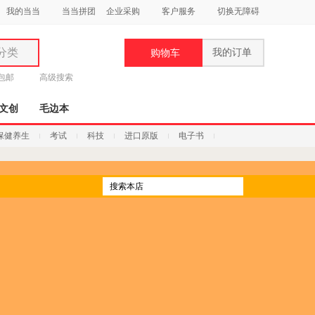
我的当当
当当拼团
企业采购
客户服务
切换无障碍
分类
我的订单
购物车
类
元包邮
高级搜索
文创
毛边本
保健养生
考试
科技
进口原版
电子书
妆
品
饰
鞋
用
饰