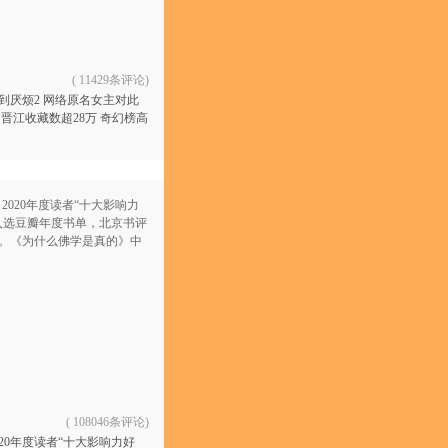
(
11429条评论
)
到厌烦2 网络原名女主对此
 晋江收藏数超28万 奇幻榜高
小说 人气作者 妚鹤 代表作
(
108046条评论
)
020年度读者“十大影响力好