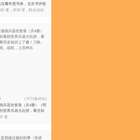
选豆瓣年度书单，北京书评推
《为什么佛学是真的》中文
赖特 著，宋伟 译，联合读创
0
(
9753条评论
)
画兵器史套装（共4册）（明
的世界兵器大比拼，看完却
史知识上了瘾！刀枪、枪
学 著
、战机，上百种兵