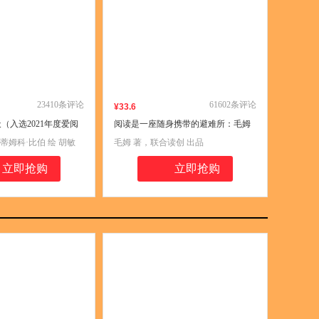
23410
条评论
61602
条评论
¥
33
.6
（入选2021年度爱阅
阅读是一座随身携带的避难所：毛姆
博童书榜年度好书、樊登
读书随笔
 蒂姆科·比伯 绘 胡敏
毛姆 著，联合读创 出品
得读top10、豆瓣不可
品
学报2022.1童书好
立即抢购
立即抢购