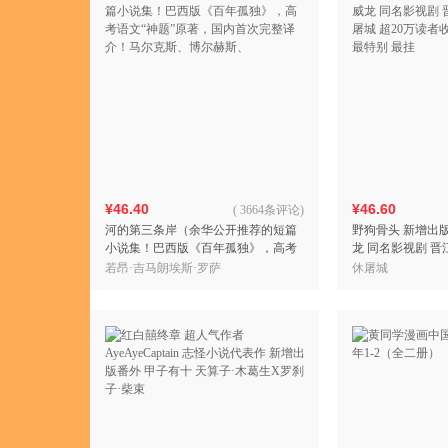
¥46.40
¥46.60
(
3664条评论
)
河的第三条岸（余华公开推荐的短篇
野狗骨头 新增出版
小说集！巴西版《百年孤独》，高考
龙 同名影视剧 晋
语文“神题”原著，国内首次完整译
城 超20万读者收
若昂·吉马朗埃斯·罗萨
休屠城
介！马尔克斯、博尔赫斯、
特别 最挂