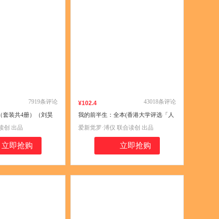
7919
条评论
43018
条评论
¥
102
.4
4（套装共4册）（刘昊
我的前半生：全本(香港大学评选「人
球190个国家！荣获
生的100本书」，近代史上绝不可跨越
读创 出品
爱新觉罗·溥仪 联合读创 出品
奖！超3000万人追
的人物，唯一为自己做传的中国皇帝
——爱新觉罗·溥仪。)
立即抢购
立即抢购