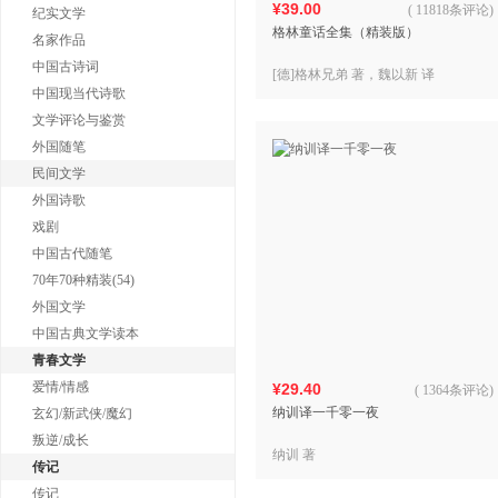
¥39.00
(
11818条评论
)
纪实文学
格林童话全集（精装版）
名家作品
中国古诗词
[德]格林兄弟 著，魏以新 译
中国现当代诗歌
文学评论与鉴赏
外国随笔
民间文学
外国诗歌
戏剧
中国古代随笔
70年70种精装(54)
外国文学
中国古典文学读本
青春文学
爱情/情感
¥29.40
(
1364条评论
)
纳训译一千零一夜
玄幻/新武侠/魔幻
叛逆/成长
纳训 著
传记
传记