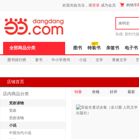
新
购物车
欢迎光临当当，请
登录
成为会员
窗
口
打
南明史
开
无
障
热搜:
新时代
碍
有兽焉全集
说
全部商品分类
图书
特装书
亲签书
电子书
明
页
图书排行榜
童书
中小学用书
小说
文学
青春文学
面,
按
科技
进口原版
电子书
Ctrl
加
波
店铺首页
浪
键
销量
价格
好评
最新
店内商品分类
打
开
党政读物
导
党政
盲
模
党政读物
式
小说
中国当代小说