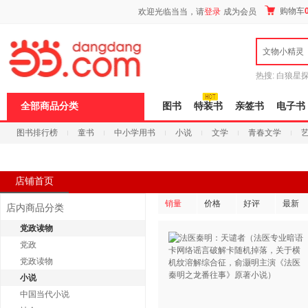
新
购物车
欢迎光临当当，请
登录
成为会员
窗
口
打
文物小精灵
开
无
障
热搜:
白狼星
碍
师3
重建秦
说
全部商品分类
图书
特装书
亲签书
电子书
明
页
图书排行榜
童书
中小学用书
小说
文学
青春文学
面,
按
科技
进口原版
电子书
Ctrl
加
波
店铺首页
浪
键
销量
价格
好评
最新
店内商品分类
打
开
党政读物
导
党政
盲
模
党政读物
式
小说
中国当代小说