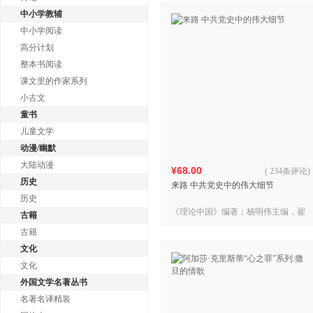
中小学教辅
中小学阅读
高分计划
整本书阅读
课文里的作家系列
小古文
童书
儿童文学
动漫/幽默
大陆动漫
¥68.00
(
234条评论
)
历史
来路 中共党史中的伟大细节
历史
《理论中国》编著；杨明伟主编，翟
古籍
亚柳、樊宪雷 副主编
古籍
文化
文化
外国文学名著丛书
名著名译精装