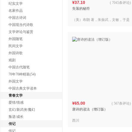
¥37.10
(
7045条评论
)
纪实文学
失落的秘符
名家作品
中国古诗词
（美）布朗 著，朱振武，文敏，于是
中国现当代诗歌
译
文学评论与鉴赏
外国随笔
民间文学
外国诗歌
戏剧
中国古代随笔
70年70种精装(54)
外国文学
中国古典文学读本
青春文学
爱情/情感
¥65.00
(
567条评论
)
唐诗的读法（增订版）
玄幻/新武侠/魔幻
叛逆/成长
西川
传记
传记