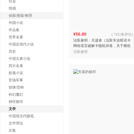
社会
情感
侦探/悬疑/推理
外国小说
作品集
¥56.80
(
7422条评论
)
世界名著
法医秦明：天谴者（法医专业暗语卡
中国近现代小说
网络谣言破解卡随机掉落，关于横机
纹溶解综合征，俞灏明主演《法医秦
历史
法医秦明
明之龙番往事》原著小说）
中国古典小说
四大名著
影视小说
官场军事
惊悚/恐怖
科幻魔幻
财经都市
文学
中国现当代随笔、
文学理论
文集