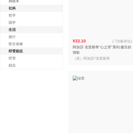
网格本
社科
哲学
国学
生活
旅行
¥33.10
(
720条评论
)
医生保健
阿加莎·克里斯蒂“心之罪”系列:撒旦的
经管励志
情歌
经管
（英）阿加莎?克里斯蒂
励志