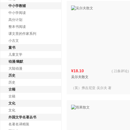
中小学教辅
中小学阅读
高分计划
整本书阅读
课文里的作家系列
小古文
童书
儿童文学
动漫/幽默
大陆动漫
¥18.10
(
22条评论
)
历史
吴尔夫散文
历史
（英）弗吉尼亚·吴尔夫 著
古籍
古籍
文化
文化
外国文学名著丛书
名著名译精装