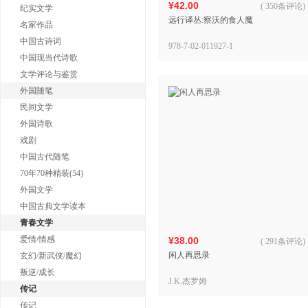
¥42.00
(
350条评论
)
纪实文学
远行译丛:察沃的食人魔
名家作品
中国古诗词
978-7-02-011927-1
中国现当代诗歌
文学评论与鉴赏
外国随笔
民间文学
外国诗歌
戏剧
中国古代随笔
70年70种精装(54)
外国文学
中国古典文学读本
青春文学
爱情/情感
¥38.00
(
291条评论
)
闲人再思录
玄幻/新武侠/魔幻
叛逆/成长
J.K.杰罗姆
传记
传记