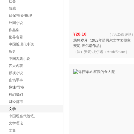
社会
情感
侦探/悬疑/推理
外国小说
作品集
¥28.10
(
73825条评论
)
世界名著
悠悠岁月（2022年诺贝尔文学奖得主
中国近现代小说
安妮·埃尔诺作品）
历史
（法）安妮·埃尔诺（AnnieErnaux）
著 吴岳添 译
中国古典小说
四大名著
影视小说
官场军事
惊悚/恐怖
科幻魔幻
财经都市
文学
中国现当代随笔、
文学理论
文集