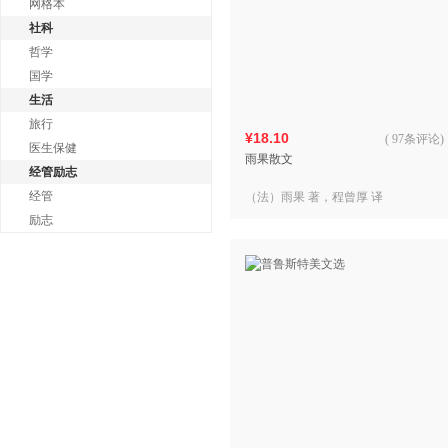
网格本
社科
哲学
国学
生活
旅行
¥18.10
(
97条评论
)
医生保健
雨果散文
经管励志
经管
（法）雨果 著，程曾厚 译
励志