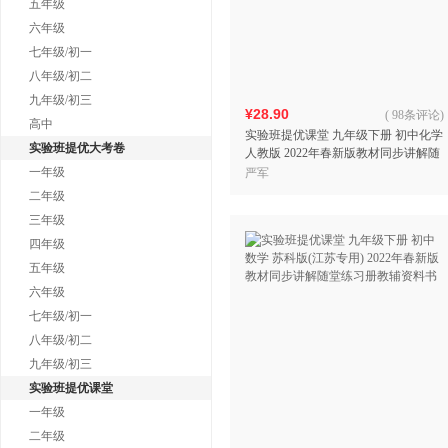
五年级
六年级
七年级/初一
八年级/初二
九年级/初三
¥28.90
(
98条评论
)
高中
实验班提优课堂 九年级下册 初中化学
实验班提优大考卷
人教版 2022年春新版教材同步讲解随
堂练习册教辅资料书
一年级
严军
二年级
三年级
四年级
五年级
六年级
七年级/初一
八年级/初二
九年级/初三
实验班提优课堂
一年级
二年级