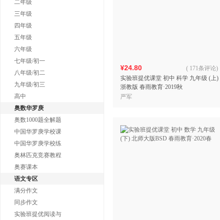
二年级
三年级
四年级
五年级
六年级
七年级/初一
¥24.80
(
171条评论
)
八年级/初二
实验班提优课堂 初中 科学 九年级 (上)
九年级/初三
浙教版 春雨教育·2019秋
高中
严军
奥数华罗庚
奥数1000题全解题
中国华罗庚学校课
中国华罗庚学校练
奥林匹克竞赛教程
奥赛课本
语文专区
满分作文
同步作文
实验班提优阅读与