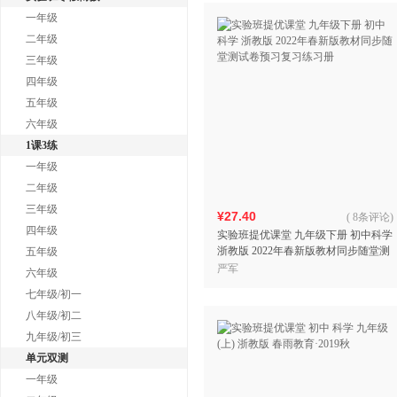
一年级
二年级
三年级
四年级
五年级
六年级
1课3练
一年级
二年级
三年级
¥27.40
(
8条评论
)
四年级
实验班提优课堂 九年级下册 初中科学
浙教版 2022年春新版教材同步随堂测
五年级
试卷预习复习练习册
严军
六年级
七年级/初一
八年级/初二
九年级/初三
单元双测
一年级