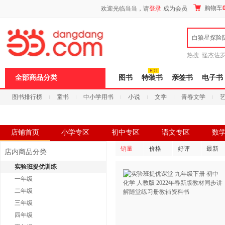
新
购物车
欢迎光临当当，请
登录
成为会员
窗
口
打
白狼星探险
开
无
障
热搜:
怪杰佐
碍
谎
吾辈如神
说
全部商品分类
图书
特装书
亲签书
电子书
明
页
图书排行榜
童书
中小学用书
小说
文学
青春文学
面,
按
科技
进口原版
电子书
Ctrl
加
波
店铺首页
小学专区
初中专区
语文专区
数
浪
键
销量
价格
好评
最新
店内商品分类
打
开
实验班提优训练
导
一年级
盲
模
二年级
式
三年级
四年级