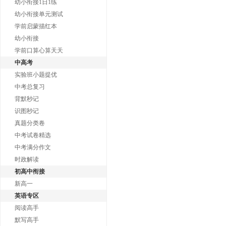
幼小衔接1日1练
幼小衔接单元测试
学前启蒙描红本
幼小衔接
学前口算心算天天
中高考
实验班小题提优
中考总复习
背默秒记
识图秒记
真题分类卷
中考试卷精选
中考满分作文
时政解读
初高中衔接
新高一
英语专区
阅读高手
默写高手