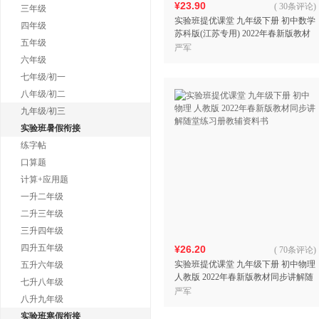
¥23.90
(
30条评论
)
三年级
实验班提优课堂 九年级下册 初中数学
四年级
苏科版(江苏专用) 2022年春新版教材
五年级
同步讲解随堂练习册教辅资料书
严军
六年级
七年级/初一
八年级/初二
九年级/初三
实验班暑假衔接
练字帖
口算题
计算+应用题
一升二年级
二升三年级
三升四年级
四升五年级
¥26.20
(
70条评论
)
实验班提优课堂 九年级下册 初中物理
五升六年级
人教版 2022年春新版教材同步讲解随
七升八年级
堂练习册教辅资料书
严军
八升九年级
实验班寒假衔接