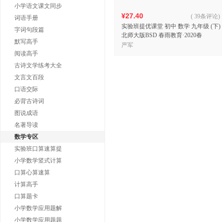
小学语文课文同步
¥27.40
(
39条评论
)
词语手册
实验班提优课堂 初中 数学 九年级 (下)
字词句段篇
北师大版BSD 春雨教育·2020春
默写高手
严军
阅读高手
古诗文学练考大全
文言文百段
口语交际
必背古诗词
图说成语
名著导读
数学专区
实验班口算速算提
小学数学竖式计算
口算心算速算
计算高手
口算题卡
小学数学应用题解
小学数学应用题题