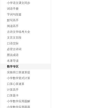
小学语文课文同步
词语手册
字词句段篇
默写高手
阅读高手
古诗文学练考大全
文言文百段
口语交际
必背古诗词
图说成语
名著导读
数学专区
实验班口算速算提
小学数学竖式计算
口算心算速算
计算高手
口算题卡
小学数学应用题解
小学数学应用题题