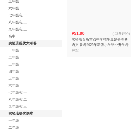
五年级
六年级
七年级/初一
八年级/初二
九年级/初三
¥51.90
(
53条评论
)
高中
实验班百所重点中学招生真题分类卷
实验班提优大考卷
语文 备考2025年新版小学毕业升学考
试题分类精粹总复习小升初真题卷视
一年级
严军
频详解
二年级
三年级
四年级
五年级
六年级
七年级/初一
八年级/初二
九年级/初三
实验班提优课堂
一年级
二年级