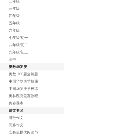
二年级
三年级
四年级
五年级
六年级
七年级/初一
八年级/初二
九年级/初三
高中
奥数华罗庚
奥数1000题全解题
中国华罗庚学校课
中国华罗庚学校练
奥林匹克竞赛教程
奥赛课本
语文专区
满分作文
同步作文
实验班提优阅读与