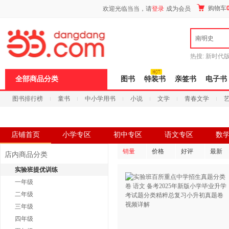
新
购物车
欢迎光临当当，请
登录
成为会员
窗
口
打
南明史
开
无
障
热搜:
新时代
碍
有兽焉全集
说
全部商品分类
图书
特装书
亲签书
电子书
明
页
图书排行榜
童书
中小学用书
小说
文学
青春文学
面,
按
科技
进口原版
电子书
Ctrl
加
波
店铺首页
小学专区
初中专区
语文专区
数
浪
键
销量
价格
好评
最新
店内商品分类
打
开
实验班提优训练
导
一年级
盲
模
二年级
式
三年级
四年级