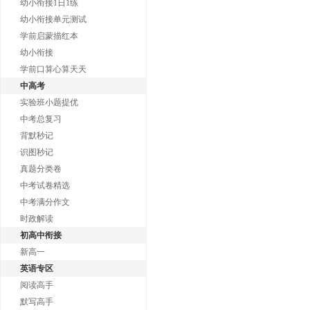
幼小衔接1日1练
幼小衔接单元测试
学前启蒙描红本
幼小衔接
学前口算心算天天
中高考
实验班小题提优
中考总复习
背默秒记
识图秒记
真题分类卷
中考试卷精选
中考满分作文
时政解读
初高中衔接
新高一
英语专区
阅读高手
默写高手