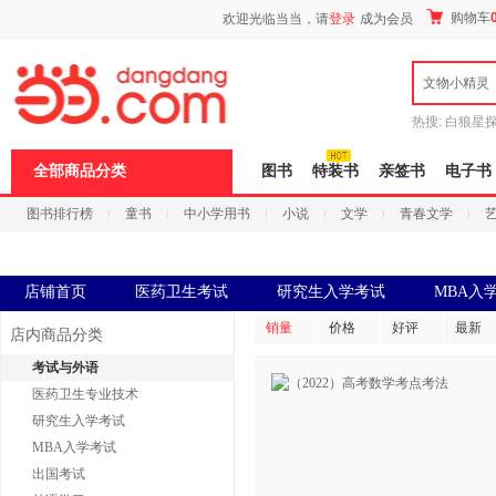
新
购物车
欢迎光临当当，请
登录
成为会员
窗
口
打
文物小精灵
开
无
障
热搜:
白狼星
碍
师3
重建秦
说
全部商品分类
图书
特装书
亲签书
电子书
明
页
图书排行榜
童书
中小学用书
小说
文学
青春文学
面,
按
科技
进口原版
电子书
Ctrl
加
波
店铺首页
医药卫生考试
研究生入学考试
MBA入
浪
键
销量
价格
好评
最新
店内商品分类
打
开
考试与外语
导
医药卫生专业技术
盲
模
研究生入学考试
式
MBA入学考试
出国考试